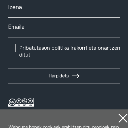
Izena
Emaila
Pribatutasun politika
Irakurri eta onartzen
ditut
Harpidetu
Webgune honek cookieak erabiltzen ditu, propioak zein