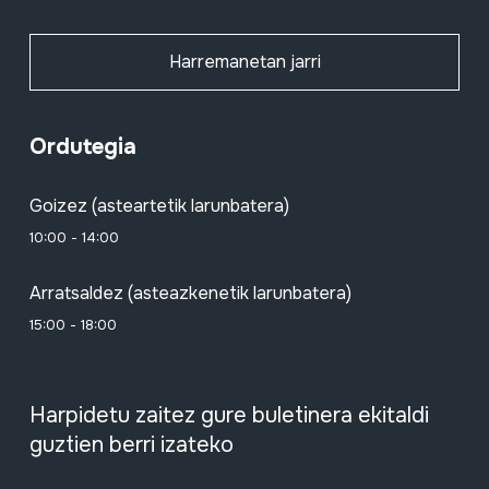
Harremanetan jarri
Ordutegia
Goizez (asteartetik larunbatera)
10:00 - 14:00
Arratsaldez (asteazkenetik larunbatera)
15:00 - 18:00
Harpidetu zaitez gure buletinera ekitaldi
guztien berri izateko