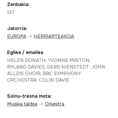
Zenbakia:
137
Jatorria:
EUROPA
->
HERRIARTEAKOA
Egilea / emailea
HELEN DONATH; YVONNE MINTON;
RYLAND DAVIES; GERD NIENSTEDT; JOHN
ALLDIS CHOIR; BBC SYMPHONY
ORCHESTRA; COLIN DAVIS
Soinu-tresna mota:
Musika taldea
->
Orkestra