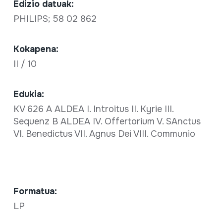
Edizio datuak:
PHILIPS; 58 02 862
Kokapena:
II / 10
Edukia:
KV 626 A ALDEA I. Introitus II. Kyrie III.
Sequenz B ALDEA IV. Offertorium V. SAnctus
VI. Benedictus VII. Agnus Dei VIII. Communio
Formatua:
LP