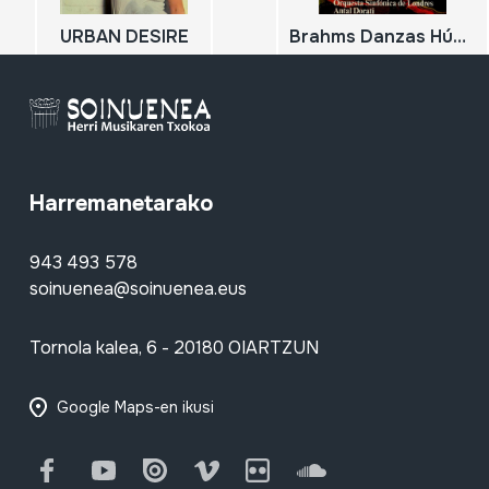
URBAN DESIRE
Brahms Danzas Húngaras
Harremanetarako
943 493 578
soinuenea@soinuenea.eus
Tornola kalea, 6 - 20180 OIARTZUN
Google Maps-en ikusi
Facebook
Youtube
Issuu
Vimeo
Flickr
SoundCloud