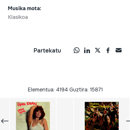
Musika mota:
Klasikoa
Partekatu
Elementua: 4194 Guztira: 15871