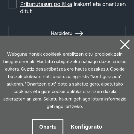
Pribatutasun politika
Irakurri eta onartzen
ditut
Harpidetu
Webgune honek cookieak erabiltzen ditu, propioak zein
hirugarrenenak. Hautatu nabigatzeko nahiago duzun cookie
aukera. Guztiz desaktibatzea ere hauta dezakezu. Cookie
batzuk blokeatu nahi badituzu, egin klik "konfigurazioa"
aukeran. "Onartzen dut" botoia sakatuz gero, aipatutako
cookieak eta gure cookie politika onartzen duzula
adierazten ari zara. Sakatu
Irakurri gehiago
lotura informazio
gehiago lortzeko.
Erabilpen baldintzak
Pribatutasun politika
Cookie politika
Konfiguratu
Onartu
Loturak garatua