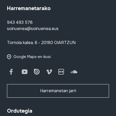
Harremanetarako
943 493 578
soinuenea@soinuenea.eus
Tornola kalea, 6 - 20180 OIARTZUN
Google Maps-en ikusi
Facebook
Youtube
Issuu
Vimeo
Flickr
SoundCloud
Harremanetan jarri
Ordutegia