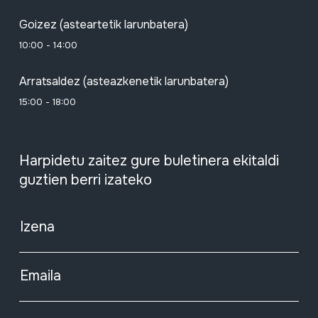
Goizez (asteartetik larunbatera)
10:00 - 14:00
Arratsaldez (asteazkenetik larunbatera)
15:00 - 18:00
Harpidetu zaitez gure buletinera ekitaldi
guztien berri izateko
Izena
Emaila