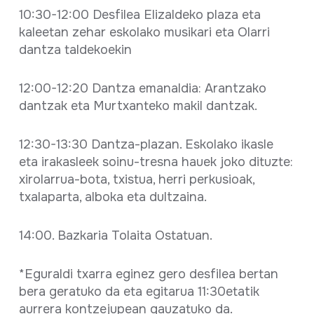
10:30-12:00 Desfilea Elizaldeko plaza eta
kaleetan zehar eskolako musikari eta Olarri
dantza taldekoekin
12:00-12:20 Dantza emanaldia: Arantzako
dantzak eta Murtxanteko makil dantzak.
12:30-13:30 Dantza-plazan. Eskolako ikasle
eta irakasleek soinu-tresna hauek joko dituzte:
xirolarrua-bota, txistua, herri perkusioak,
txalaparta, alboka eta dultzaina.
14:00. Bazkaria Tolaita Ostatuan.
*Eguraldi txarra eginez gero desfilea bertan
bera geratuko da eta egitarua 11:30etatik
aurrera kontzejupean gauzatuko da.