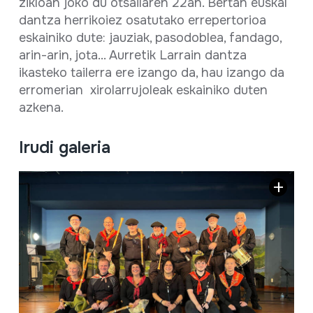
zikloan joko du otsailaren 22an. Bertan euskal
dantza herrikoiez osatutako errepertorioa
eskainiko dute: jauziak, pasodoblea, fandago,
arin-arin, jota... Aurretik Larrain dantza
ikasteko tailerra ere izango da, hau izango da
erromerian xirolarrujoleak eskainiko duten
azkena.
Irudi galeria