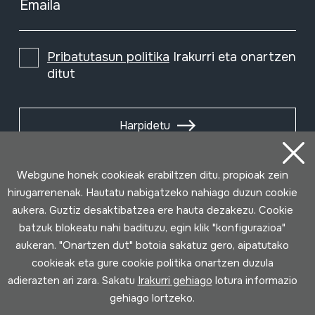
Emaila
Pribatutasun politika
Irakurri eta onartzen
ditut
Harpidetu
Webgune honek cookieak erabiltzen ditu, propioak zein
hirugarrenenak. Hautatu nabigatzeko nahiago duzun cookie
aukera. Guztiz desaktibatzea ere hauta dezakezu. Cookie
batzuk blokeatu nahi badituzu, egin klik "konfigurazioa"
aukeran. "Onartzen dut" botoia sakatuz gero, aipatutako
cookieak eta gure cookie politika onartzen duzula
adierazten ari zara. Sakatu
Irakurri gehiago
lotura informazio
gehiago lortzeko.
Erabilpen baldintzak
Pribatutasun politika
Cookie politika