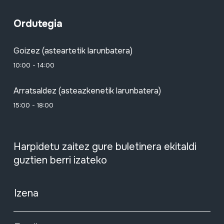
Ordutegia
Goizez (asteartetik larunbatera)
10:00 - 14:00
Arratsaldez (asteazkenetik larunbatera)
15:00 - 18:00
Harpidetu zaitez gure buletinera ekitaldi
guztien berri izateko
Izena