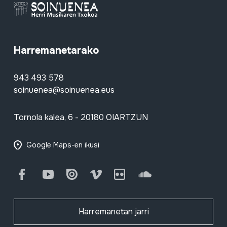
Harremanetarako
943 493 578
soinuenea@soinuenea.eus
Tornola kalea, 6 - 20180 OIARTZUN
Google Maps-en ikusi
Facebook
Youtube
Issuu
Vimeo
Flickr
SoundCloud
Harremanetan jarri