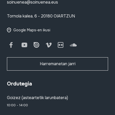
soinuenea@soinuenea.eus
Tornola kalea, 6 - 20180 OIARTZUN
Google Maps-en ikusi
Facebook
Youtube
Issuu
Vimeo
Flickr
SoundCloud
Harremanetan jarri
Ordutegia
Goizez (asteartetik larunbatera)
10:00 - 14:00