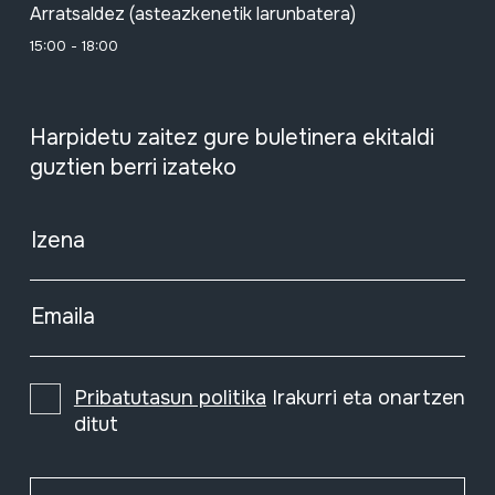
Arratsaldez (asteazkenetik larunbatera)
15:00 - 18:00
Harpidetu zaitez gure buletinera ekitaldi
guztien berri izateko
Izena
Emaila
Pribatutasun politika
Irakurri eta onartzen
ditut