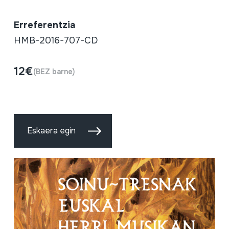
Erreferentzia
HMB-2016-707-CD
12€
(BEZ barne)
Eskaera egin