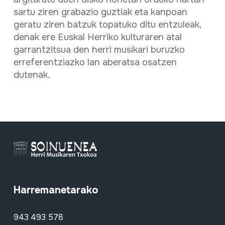
sartu ziren grabazio guztiak eta kanpoan
geratu ziren batzuk topatuko ditu entzuleak,
denak ere Euskal Herriko kulturaren atal
garrantzitsua den herri musikari buruzko
erreferentziazko lan aberatsa osatzen
dutenak.
Harremanetarako
943 493 578