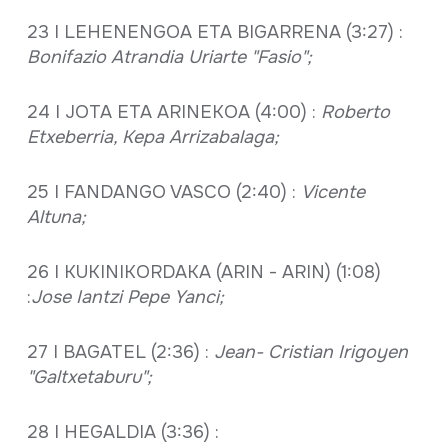
23 I LEHENENGOA ETA BIGARRENA (3:27) :
Bonifazio Atrandia Uriarte "Fasio";
24 I JOTA ETA ARINEKOA (4:00) :
Roberto
Etxeberria, Kepa Arrizabalaga;
25 I FANDANGO VASCO (2:40) :
Vicente
Altuna;
26 I KUKINIKORDAKA (ARIN - ARIN) (1:08)
:
Jose Iantzi Pepe Yanci;
27 I BAGATEL (2:36) :
Jean- Cristian Irigoyen
"Galtxetaburu";
28 I HEGALDIA (3:36) :