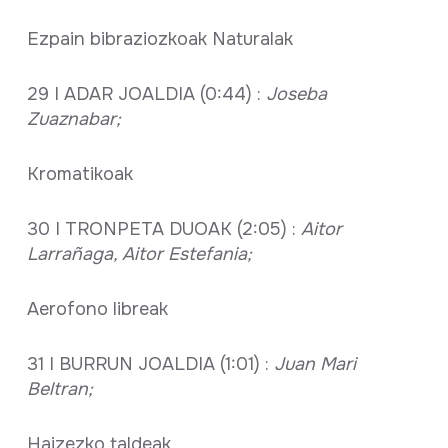
Ezpain bibraziozkoak Naturalak
29 I ADAR JOALDIA (0:44) :
Joseba
Zuaznabar;
Kromatikoak
30 I TRONPETA DUOAK (2:05) :
Aitor
Larrañaga, Aitor Estefania;
Aerofono libreak
31 I BURRUN JOALDIA (1:01) :
Juan Mari
Beltran;
Haizezko taldeak