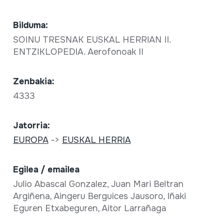
Bilduma:
SOINU TRESNAK EUSKAL HERRIAN II.
ENTZIKLOPEDIA. Aerofonoak II
Zenbakia:
4333
Jatorria:
EUROPA
->
EUSKAL HERRIA
Egilea / emailea
Julio Abascal Gonzalez, Juan Mari Beltran
Argiñena, Aingeru Berguices Jausoro, Iñaki
Eguren Etxabeguren, Aitor Larrañaga