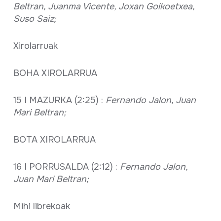
Beltran, Juanma Vicente, Joxan Goikoetxea,
Suso Saiz;
Xirolarruak
BOHA XIROLARRUA
15 I MAZURKA (2:25) :
Fernando Jalon, Juan
Mari Beltran;
BOTA XIROLARRUA
16 I PORRUSALDA (2:12) :
Fernando Jalon,
Juan Mari Beltran;
Mihi librekoak