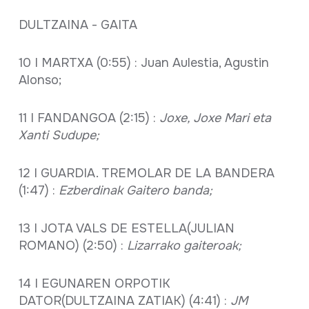
DULTZAINA - GAITA
10 I MARTXA (0:55) : Juan Aulestia, Agustin
Alonso;
11 I FANDANGOA (2:15) :
Joxe, Joxe Mari eta
Xanti Sudupe;
12 I GUARDIA. TREMOLAR DE LA BANDERA
(1:47) :
Ezberdinak Gaitero banda;
13 I JOTA VALS DE ESTELLA(JULIAN
ROMANO) (2:50) :
Lizarrako gaiteroak;
14 I EGUNAREN ORPOTIK
DATOR(DULTZAINA ZATIAK) (4:41) :
JM