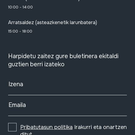
10:00 - 14:00
Arratsaldez (asteazkenetik larunbatera)
15:00 - 18:00
Harpidetu zaitez gure buletinera ekitaldi
guztien berri izateko
Izena
Emaila
Pribatutasun politika
Irakurri eta onartzen
ditut