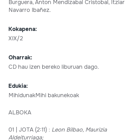
Burguera, Anton Mendizabal Cristobal, Itziar
Navarro Ibañez.
Kokapena:
XIX/2
Oharrak:
CD hau izen bereko liburuan dago.
Edukia:
MihidunakMihi bakunekoak
ALBOKA
01 | JOTA (2:11) :
Leon Bilbao, Maurizia
Aldeiturriaga;