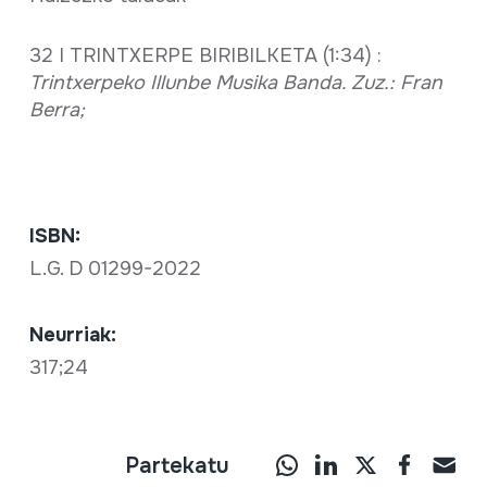
32 I TRINTXERPE BIRIBILKETA (1:34) :
Trintxerpeko Illunbe Musika Banda. Zuz.: Fran
Berra;
ISBN:
L.G. D 01299-2022
Neurriak:
317;24
Partekatu