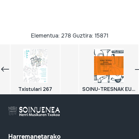
Elementua: 278 Guztira: 15871
Txistulari 267
SOINU-TRESNAK EUSKAL HERRI-MUSIKAN; ENZIKLOPEDIA; II; Aerofonoak II
Harremanetarako