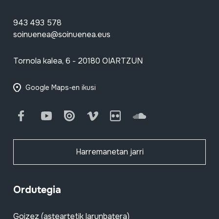
943 493 578
soinuenea@soinuenea.eus
Tornola kalea, 6 - 20180 OIARTZUN
Google Maps-en ikusi
Facebook
Youtube
Issuu
Vimeo
Flickr
SoundCloud
Harremanetan jarri
Ordutegia
Goizez (asteartetik larunbatera)