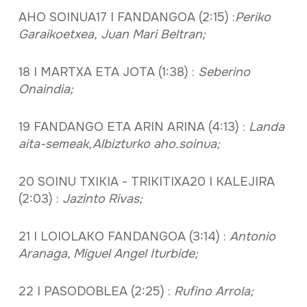
AHO SOINUA17 I FANDANGOA (2:15) :
Periko
Garaikoetxea,
Juan Mari Beltran;
18 I MARTXA ETA JOTA (1:38) :
Seberino
Onaindia;
19 FANDANGO ETA ARIN ARINA (4:13) :
Landa
aita-semeak,Albizturko aho.soinua;
20 SOINU TXIKIA - TRIKITIXA20 I KALEJIRA
(2:03) :
Jazinto Rivas;
21 I LOIOLAKO FANDANGOA (3:14) :
Antonio
Aranaga, Miguel Angel Iturbide;
22 I PASODOBLEA (2:25) :
Rufino Arrola;