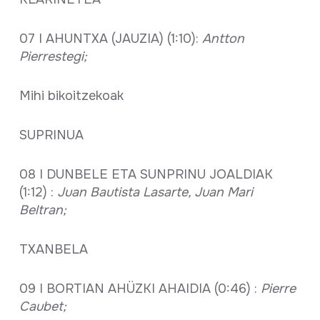
07 I AHUNTXA (JAUZIA) (1:10):
Antton
Pierrestegi;
Mihi bikoitzekoak
SUPRINUA
08 I DUNBELE ETA SUNPRINU JOALDIAK
(1:12) :
Juan Bautista Lasarte, Juan Mari
Beltran;
TXANBELA
09 I BORTIAN AHÜZKI AHAIDIA (0:46) :
Pierre
Caubet;