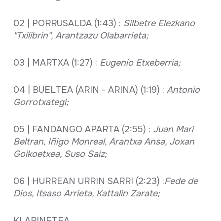
02 | PORRUSALDA (1:43) :
Silbetre Elezkano
"Txilibrin", Arantzazu Olabarrieta;
03 | MARTXA (1:27) :
Eugenio Etxeberria;
04 | BUELTEA (ARIN - ARINA) (1:19) :
Antonio
Gorrotxategi;
05 | FANDANGO APARTA (2:55) :
Juan Mari
Beltran, Iñigo Monreal, Arantxa Ansa, Joxan
Goikoetxea, Suso Saiz;
06 | HURREAN URRIN SARRI (2:23) :
Fede de
Dios, Itsaso Arrieta, Kattalin Zarate;
KLARINETEA