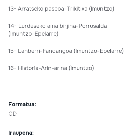
13- Arratseko paseoa-Trikitixa (Imuntzo)
14- Lurdeseko ama birjina-Porrusalda
(Imuntzo-Epelarre)
15- Lanberri-Fandangoa (Imuntzo-Epelarre)
16- Historia-Arin-arina (Imuntzo)
Formatua:
CD
Iraupena: