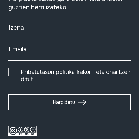
guztien berri izateko
Izena
Emaila
Pribatutasun politika
Irakurri eta onartzen
ditut
Harpidetu