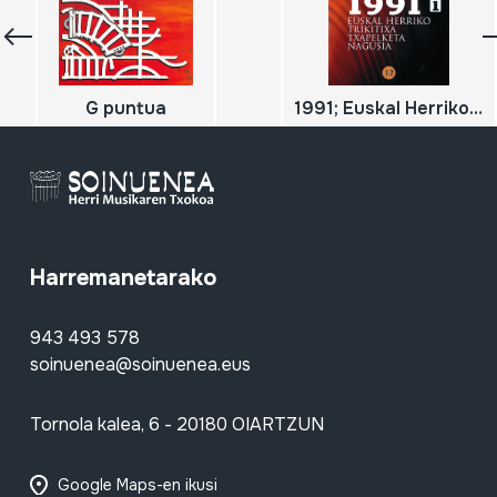
G puntua
1991; Euskal Herriko Trikitixa Txapelketa Nagusia; 1
Harremanetarako
943 493 578
soinuenea@soinuenea.eus
Tornola kalea, 6 - 20180 OIARTZUN
Google Maps-en ikusi