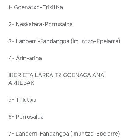
1- Goenatxo-Trikitixa
2- Neskatara-Porrusalda
3- Lanberri-Fandangoa (Imuntzo-Epelarre)
4- Arin-arina
IKER ETA LARRAITZ GOENAGA ANAI-
ARREBAK
5- Trikitixa
6- Porrusalda
7- Lanberri-Fandangoa (Imuntzo-Epelarre)