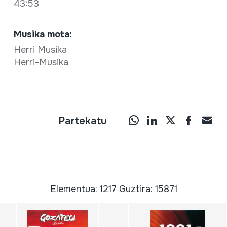
43:53
Musika mota:
Herri Musika
Herri-Musika
Partekatu
Elementua: 1217 Guztira: 15871