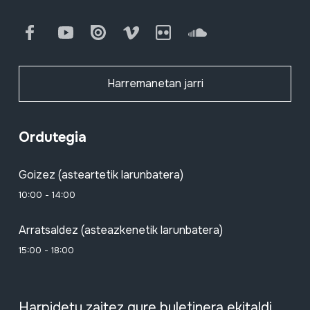
Facebook
Youtube
Issuu
Vimeo
Flickr
SoundCloud
Harremanetan jarri
Ordutegia
Goizez (asteartetik larunbatera)
10:00 - 14:00
Arratsaldez (asteazkenetik larunbatera)
15:00 - 18:00
Harpidetu zaitez gure buletinera ekitaldi