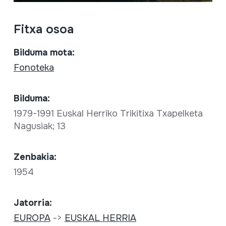
Fitxa osoa
Bilduma mota:
Fonoteka
Bilduma:
1979-1991 Euskal Herriko Trikitixa Txapelketa
Nagusiak; 13
Zenbakia:
1954
Jatorria:
EUROPA
->
EUSKAL HERRIA