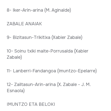
8- Iker-Arin-arina (M. Aginalde)
ZABALE ANAIAK
9- Bizitasun-Trikitixa (Xabier Zabale)
10- Soinu txiki maite-Porrusalda (Xabier
Zabale)
11- Lanberri-Fandangoa (Imuntzo-Epelarre)
12- Zailtasun-Arin-arina (X. Zabale - J. M.
Esnaola)
IMUNTZO ETA BELOKI