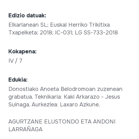
Edizio datuak:
Elkarlanean SL; Euskal Herriko Trikitixa
Txapelketa; 2018; IC-031; LG SS-733-2018
Kokapena:
IV / 7
Edukia:
Donostiako Anoeta Belodromoan zuzenean
grabatua. Teknikaria: Kaki Arkarazo - Jesus
Suinaga. Aurkezlea: Laxaro Azkune.
AGURTZANE ELUSTONDO ETA ANDONI
LARRAÑAGA