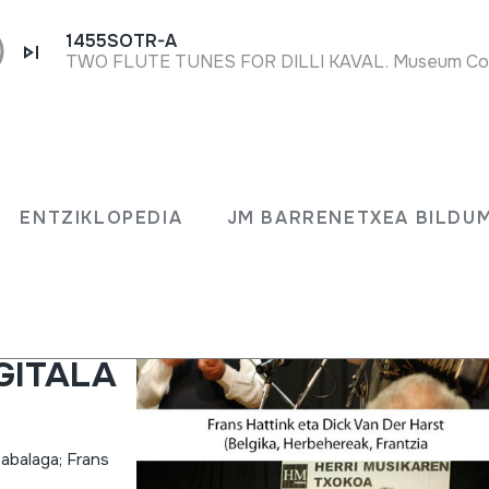
1455SOTR-A
ko
ENTZIKLOPEDIA
JM BARRENETXEA BILDU
en
a eta
Hattink
IGITALA
zabalaga; Frans