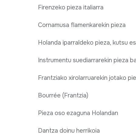
Firenzeko pieza italiarra
Cornamusa flamenkarekin pieza
Holanda iparraldeko pieza, kutsu 
Instrumentu suediarrarekin pieza ba
Frantziako xirolarruarekin jotako pi
Bourrée (Frantzia)
Pieza oso ezaguna Holandan
Dantza doinu herrikoia