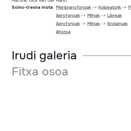
Hattink; Dick Van Der Harst
Soinu-tresna mota
Menbranofonoak
->
Kolpeaturik
->
P
Aerofonoak
->
Mihiak
->
Libreak
Aerofonoak
->
Mihiak
->
Xirolarruak
Ahotsa
Irudi galeria
Fitxa osoa