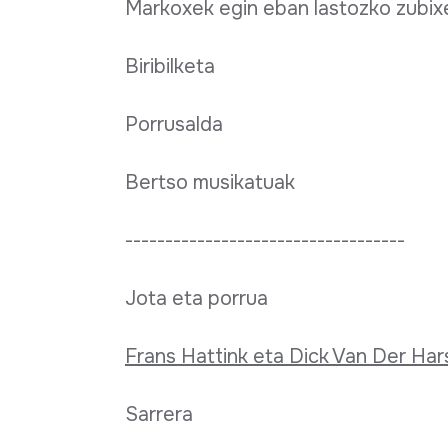
Markoxek egin eban lastozko zubix
Biribilketa
Porrusalda
Bertso musikatuak
-----------------------------------
Jota eta porrua
Frans Hattink eta Dick Van Der Har
Sarrera