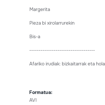
Margerita
Pieza bi xirolarrurekin
Bis-a
-----------------------------------
Afariko irudiak: bizkaitarrak eta ho
Formatua:
AVI