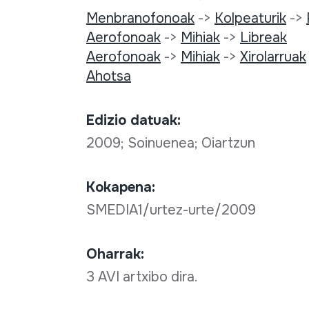
Menbranofonoak
->
Kolpeaturik
->
Aerofonoak
->
Mihiak
->
Libreak
Aerofonoak
->
Mihiak
->
Xirolarruak
Ahotsa
Edizio datuak:
2009; Soinuenea; Oiartzun
Kokapena:
SMEDIA1/urtez-urte/2009
Oharrak:
3 AVI artxibo dira.