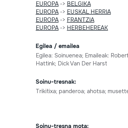
EUROPA
->
BELGIKA
EUROPA
->
EUSKAL HERRIA
EUROPA
->
FRANTZIA
EUROPA
->
HERBEHEREAK
Egilea / emailea
Egilea: Soinuenea; Emaileak: Rober
Hattink; Dick Van Der Harst
Soinu-tresnak:
Trikitixa; panderoa; ahotsa; muset
Soinu-tresna mota: