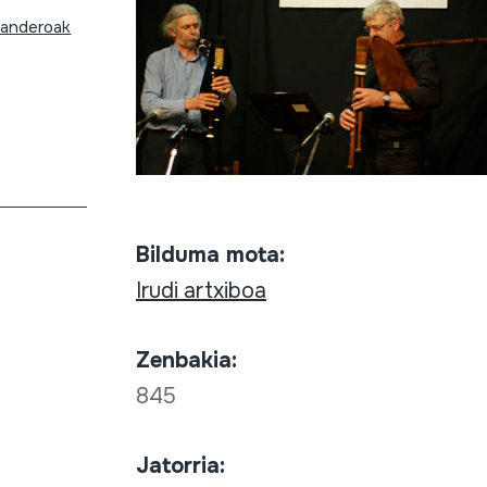
anderoak
Bilduma mota:
Irudi artxiboa
Zenbakia:
845
Jatorria: