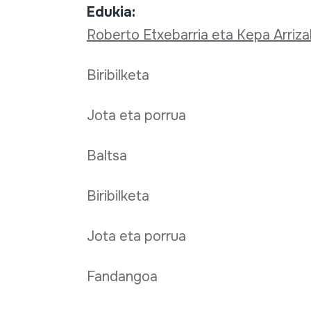
Edukia:
Roberto Etxebarria eta Kepa Arriz
Biribilketa
Jota eta porrua
Baltsa
Biribilketa
Jota eta porrua
Fandangoa