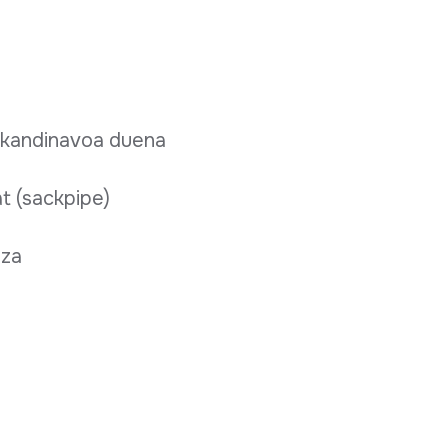
eskandinavoa duena
t (sackpipe)
eza