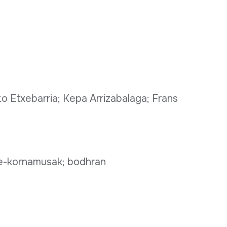
to Etxebarria; Kepa Arrizabalaga; Frans
te-kornamusak; bodhran