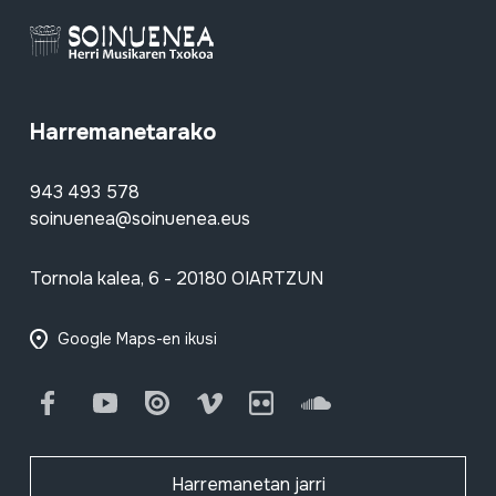
Harremanetarako
943 493 578
soinuenea@soinuenea.eus
Tornola kalea, 6 - 20180 OIARTZUN
Google Maps-en ikusi
Facebook
Youtube
Issuu
Vimeo
Flickr
SoundCloud
Harremanetan jarri