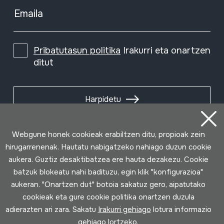
Emaila
Pribatutasun politika
Irakurri eta onartzen
ditut
Harpidetu
Webgune honek cookieak erabiltzen ditu, propioak zein
hirugarrenenak. Hautatu nabigatzeko nahiago duzun cookie
aukera. Guztiz desaktibatzea ere hauta dezakezu. Cookie
batzuk blokeatu nahi badituzu, egin klik "konfigurazioa"
aukeran. "Onartzen dut" botoia sakatuz gero, aipatutako
cookieak eta gure cookie politika onartzen duzula
adierazten ari zara. Sakatu
Irakurri gehiago
lotura informazio
gehiago lortzeko.