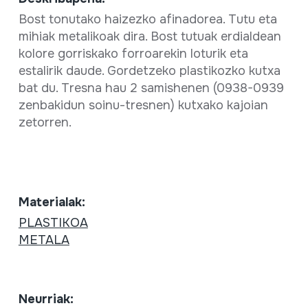
Bost tonutako haizezko afinadorea. Tutu eta
mihiak metalikoak dira. Bost tutuak erdialdean
kolore gorriskako forroarekin loturik eta
estalirik daude. Gordetzeko plastikozko kutxa
bat du. Tresna hau 2 samishenen (0938-0939
zenbakidun soinu-tresnen) kutxako kajoian
zetorren.
Materialak:
PLASTIKOA
METALA
Neurriak: