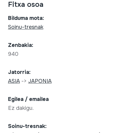
Fitxa osoa
Bilduma mota:
Soinu-tresnak
Zenbakia:
940
Jatorria:
ASIA
->
JAPONIA
Egilea / emailea
Ez dakigu.
Soinu-tresnak: