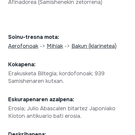
Afinadorea (Samishenekin zetorrena)
Soinu-tresna mota:
Aerofonoak
->
Mihiak
->
Bakun (klarinetea)
Kokapena:
Erakusketa Biltegia; kordofonoak; 939
Samishenaren kutxan.
Eskurapenaren azalpena:
Erosia; Julio Abascalen bitartez Japoniako
Kioton antikuario bati erosia.
Deskribapena: