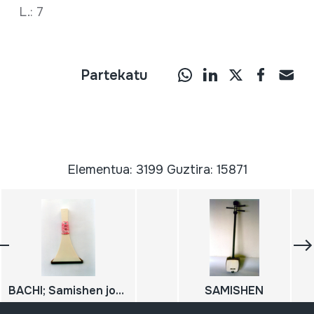
L.: 7
Partekatu
Elementua: 3199 Guztira: 15871
BACHI; Samishen jotzeko pua
SAMISHEN