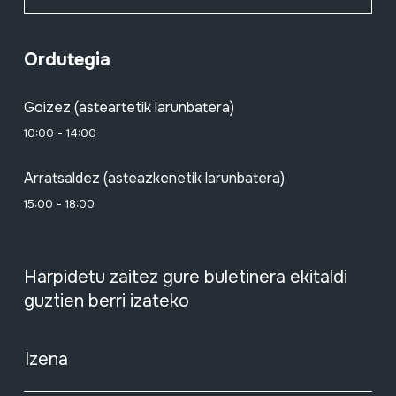
Ordutegia
Goizez (asteartetik larunbatera)
10:00 - 14:00
Arratsaldez (asteazkenetik larunbatera)
15:00 - 18:00
Harpidetu zaitez gure buletinera ekitaldi
guztien berri izateko
Izena