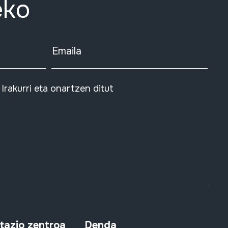
eko
Emaila
Irakurri eta onartzen ditut
azio zentroa
Denda