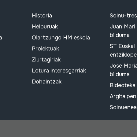
Historia
Soinu-tre
Helburuak
Juan Mari
bilduma
a
Oiartzungo HM eskola
ST Euskal
Proiektuak
entziklope
Ziurtagiriak
Jose Mari
Lotura interesgarriak
bilduma
Dohaintzak
Bideoteka
Argitalpen
Soinuenean