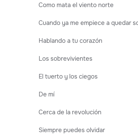
Como mata el viento norte
Cuando ya me empiece a quedar s
Hablando a tu corazón
Los sobrevivientes
El tuerto y los ciegos
De mí
Cerca de la revolución
Siempre puedes olvidar