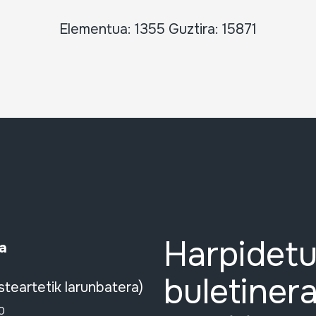
Elementua: 1355 Guztira: 15871
Harpidetu
a
buletinera
steartetik larunbatera)
0