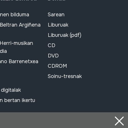
snen bilduma
Sarean
 Beltran Argiñena
Liburuak
Liburuak (pdf)
 Herri-musikan
CD
dia
DVD
ano Barrenetxea
CDROM
Soinu-tresnak
 digitalak
 bertan ikertu