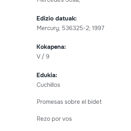
Edizio datuak:
Mercury; 536325-2; 1997
Kokapena:
V / 9
Edukia:
Cuchillos
Promesas sobre el bidet
Rezo por vos