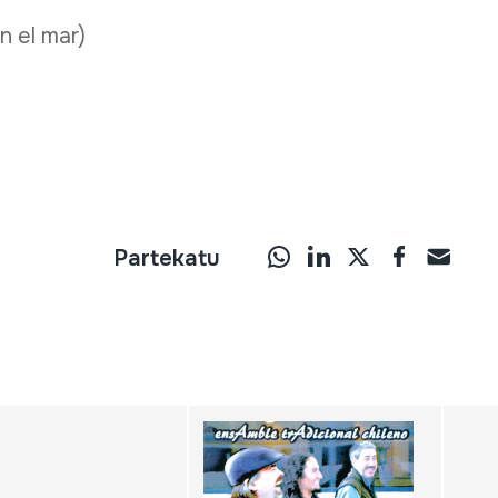
n el mar)
Partekatu