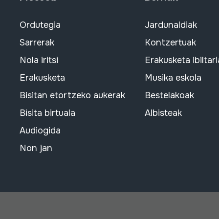
Ordutegia
Jardunaldiak
Sarrerak
Kontzertuak
Nola iritsi
Erakusketa ibiltari
Erakusketa
Musika eskola
Bisitan etortzeko aukerak
Bestelakoak
Bisita birtuala
Albisteak
Audiogida
Non jan