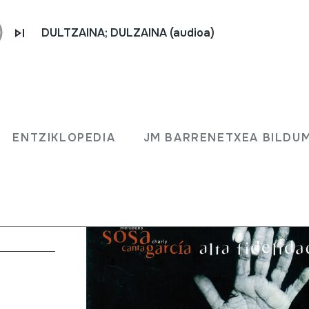
DULTZAINA; DULZAINA (audioa)
Sosa
ENTZIKLOPEDIA
JM BARRENETXEA BILDU