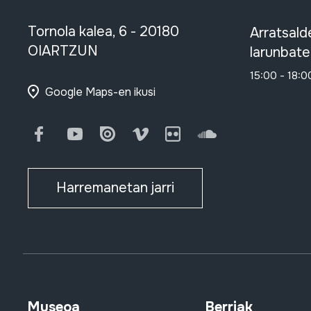
Tornola kalea, 6 - 20180
Arratsald
OIARTZUN
larunbate
15:00 - 18:0
Google Maps-en ikusi
Facebook
Youtube
Issuu
Vimeo
Flickr
SoundCloud
Harremanetan jarri
Museoa
Berriak