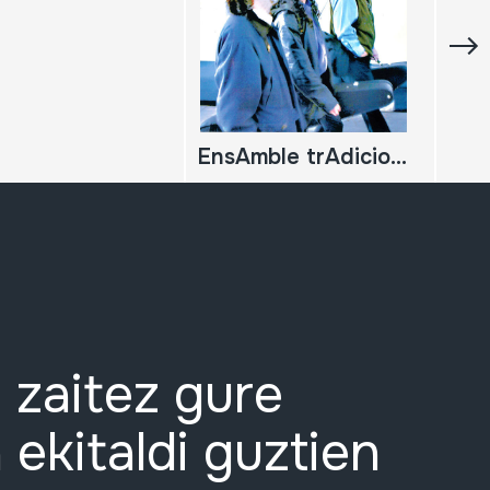
EnsAmble trAdicional chileno
 zaitez gure
 ekitaldi guztien