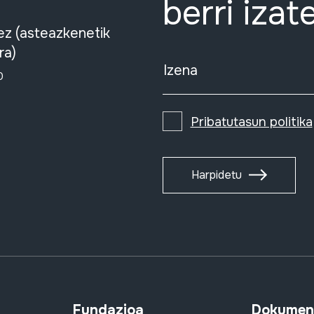
berri izat
ez (asteazkenetik
ra)
Izena
0
Pribatutasun politika
Harpidetu
Fundazioa
Dokument