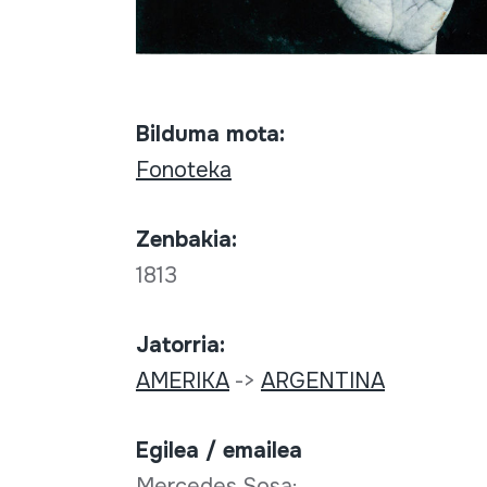
Bilduma mota:
Fonoteka
Zenbakia:
1813
Jatorria:
AMERIKA
->
ARGENTINA
Egilea / emailea
Mercedes Sosa;