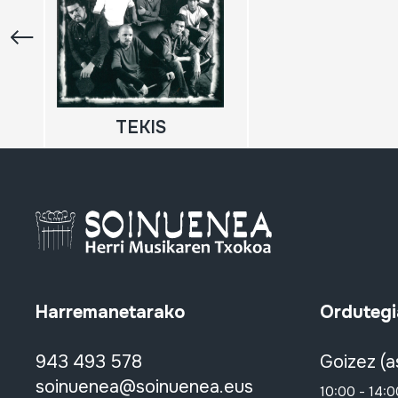
TEKIS
Harremanetarako
Ordutegi
943 493 578
Goizez (a
soinuenea@soinuenea.eus
10:00 - 14:0