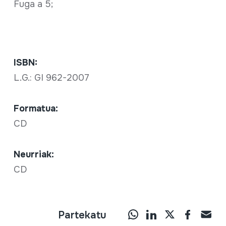
Fuga a 5;
ISBN:
L.G.: GI 962-2007
Formatua:
CD
Neurriak:
CD
Partekatu