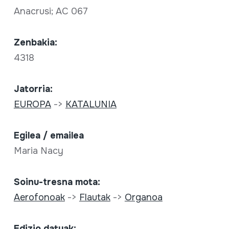
Anacrusi; AC 067
Zenbakia:
4318
Jatorria:
EUROPA
->
KATALUNIA
Egilea / emailea
Maria Nacy
Soinu-tresna mota:
Aerofonoak
->
Flautak
->
Organoa
Edizio datuak: