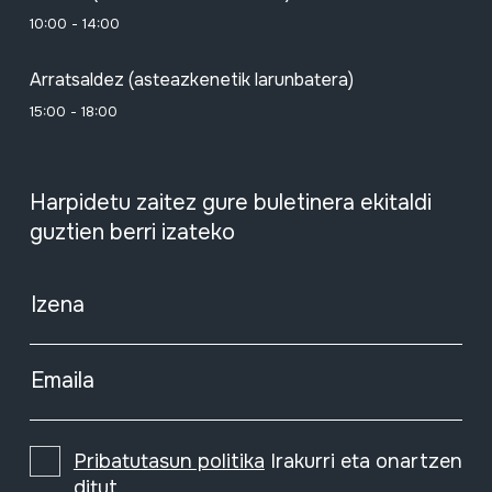
10:00 - 14:00
Arratsaldez (asteazkenetik larunbatera)
15:00 - 18:00
Harpidetu zaitez gure buletinera ekitaldi
guztien berri izateko
Izena
Emaila
Pribatutasun politika
Irakurri eta onartzen
ditut