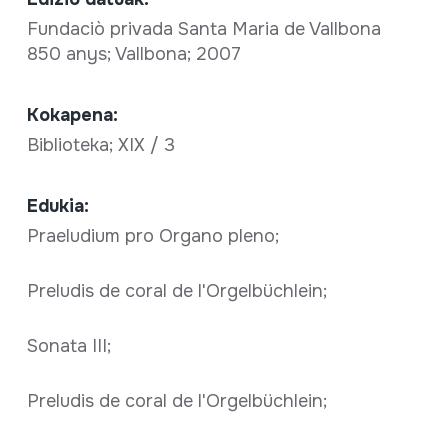
Fundaciò privada Santa Maria de Vallbona
850 anys; Vallbona; 2007
Kokapena:
Biblioteka; XIX / 3
Edukia:
Praeludium pro Organo pleno;
Preludis de coral de l'Orgelbüchlein;
Sonata III;
Preludis de coral de l'Orgelbüchlein;