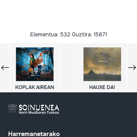
Elementua: 532 Guztira: 15871
KOPLAK AIREAN
HAUXE DA!
Harremanetarako