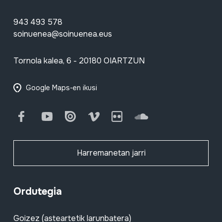
943 493 578
soinuenea@soinuenea.eus
Tornola kalea, 6 - 20180 OIARTZUN
Google Maps-en ikusi
Facebook
Youtube
Issuu
Vimeo
Flickr
SoundCloud
Harremanetan jarri
Ordutegia
Goizez (asteartetik larunbatera)