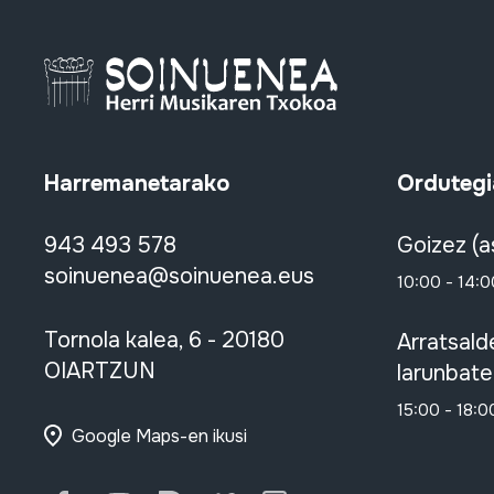
Harremanetarako
Ordutegi
943 493 578
Goizez (a
soinuenea@soinuenea.eus
10:00 - 14:0
Tornola kalea, 6 - 20180
Arratsald
OIARTZUN
larunbate
15:00 - 18:0
Google Maps-en ikusi