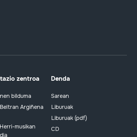
azio zentroa
Denda
snen bilduma
Sarean
 Beltran Argiñena
Liburuak
Liburuak (pdf)
 Herri-musikan
CD
dia