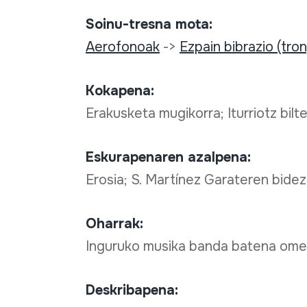
Soinu-tresna mota:
Aerofonoak
->
Ezpain bibrazio (tro
Kokapena:
Erakusketa mugikorra; Iturriotz bilt
Eskurapenaren azalpena:
Erosia; S. Martínez Garateren bidez, 
Oharrak:
Inguruko musika banda batena ome
Deskribapena: