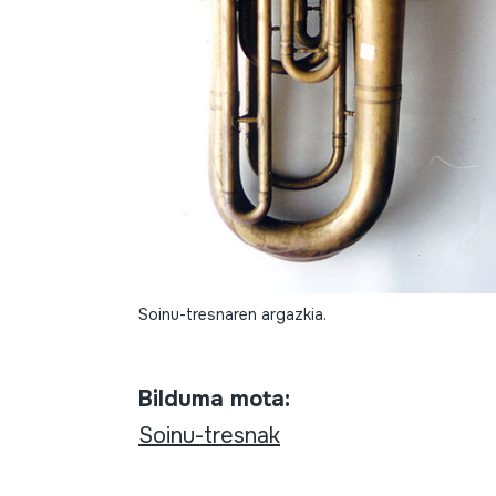
Soinu-tresnaren argazkia.
Bilduma mota:
Soinu-tresnak