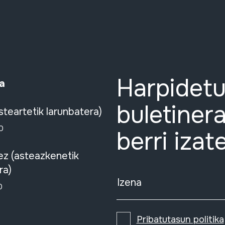
Harpidetu
a
buletinera
steartetik larunbatera)
0
berri izat
ez (asteazkenetik
ra)
Izena
0
Pribatutasun politika