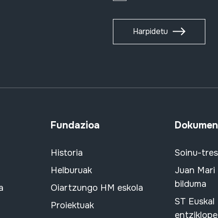
Harpidetu
Fundazioa
Dokument
Historia
Soinu-tre
Helburuak
Juan Mari
bilduma
a
Oiartzungo HM eskola
ST Euskal
Proiektuak
entziklope