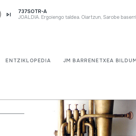
737SOTR-A
JOALDIA. Ergoiengo taldea. Oiartzun, Sarobe baserri
DINO
ENTZIKLOPEDIA
JM BARRENETXEA BILDU
- PARIS