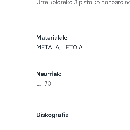
Urre koloreko 3 pistoiko bonbardino
Materialak:
METALA; LETOIA
Neurriak:
L.: 70
Diskografia