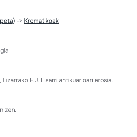
npeta)
->
Kromatikoak
egia
Lizarrako F.J. Lisarri antikuarioari erosia.
n zen.