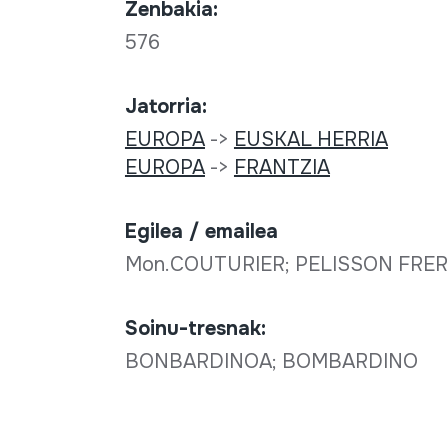
Zenbakia:
576
Jatorria:
EUROPA
->
EUSKAL HERRIA
EUROPA
->
FRANTZIA
Egilea / emailea
Mon.COUTURIER; PELISSON FRERE
Soinu-tresnak:
BONBARDINOA; BOMBARDINO