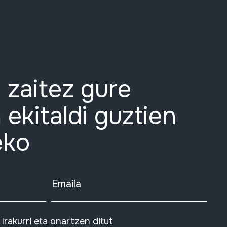
 zaitez gure
 ekitaldi guztien
eko
Emaila
Irakurri eta onartzen ditut