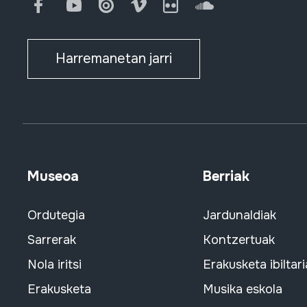
Facebook
Youtube
Issuu
Vimeo
Flickr
SoundCloud
Harremanetan jarri
Museoa
Berriak
Ordutegia
Jardunaldiak
Sarrerak
Kontzertuak
Nola iritsi
Erakusketa ibiltari
Erakusketa
Musika eskola