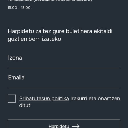
15:00 - 18:00
Harpidetu zaitez gure buletinera ekitaldi
guztien berri izateko
Izena
Emaila
Pribatutasun politika
Irakurri eta onartzen
ditut
Harpidetu