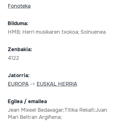
Fonoteka
Bilduma:
HMB; Herri musikaren txokoa; Soinuenea
Zenbakia:
4122
Jatorria:
EUROPA
->
EUSKAL HERRIA
Egilea / emailea
Jean Mixeel Bedaxagar;Titika Rekalt;Juan
Mari Beltran Argiñena;