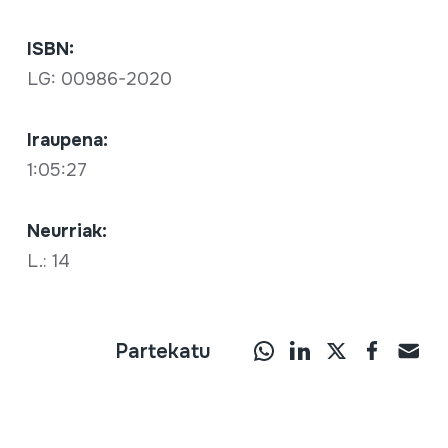
ISBN:
LG: 00986-2020
Iraupena:
1:05:27
Neurriak:
L.: 14
Partekatu