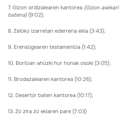
7. Gizon ordizalearen kantorea
(Gizon asekari
batena)
(9:02);
8. Zelüko izarretan ederrena ekia (3:43);
9. Erensügearen testamentüa (1:42);
10. Bortüan ahüzki hur honak osoki (3:05);
11. Brodazalearen kantorea (10:26);
12. Desertür baten kantorea (10:17);
13. Zü zira zü ekiaren pare (7:03)