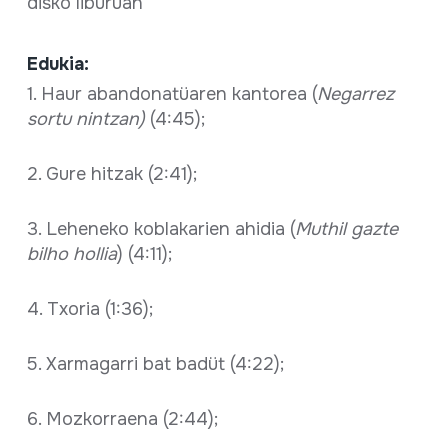
disko liburuan
Edukia:
1. Haur abandonatüaren kantorea (
Negarrez
sortu nintzan)
(4:45);
2. Gure hitzak (2:41);
3. Leheneko koblakarien ahidia (
Muthil gazte
bilho hollia
) (4:11);
4. Txoria (1:36);
5. Xarmagarri bat badüt (4:22);
6. Mozkorraena (2:44);