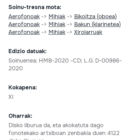
Soinu-tresna mota:
Aerofonoak
->
Mihiak
->
Bikoitza (oboea)
Aerofonoak
->
Mihiak
->
Bakun (klarinetea)
Aerofonoak
->
Mihiak
->
Xirolarruak
Edizio datuak:
Soinuenea; HMB-2020 -CD; L.G. D-00986-
2020
Kokapena:
XI
Oharrak:
Disko liburua da, eta akokatuta dago
fonotekako artxiboan zenbakia duen 4122