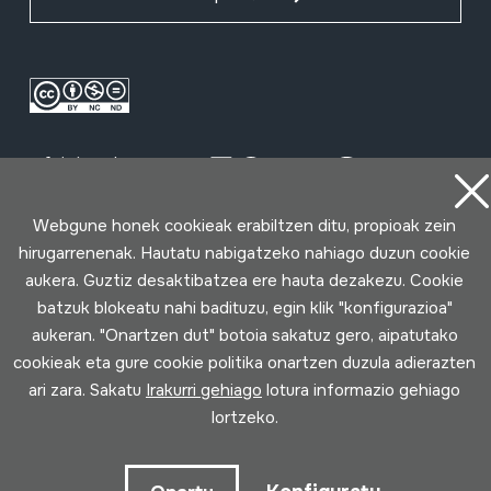
Webgune honek cookieak erabiltzen ditu, propioak zein
hirugarrenenak. Hautatu nabigatzeko nahiago duzun cookie
Erabilpen baldintzak
Pribatutasun politika
Cookie politika
aukera. Guztiz desaktibatzea ere hauta dezakezu. Cookie
batzuk blokeatu nahi badituzu, egin klik "konfigurazioa"
aukeran. "Onartzen dut" botoia sakatuz gero, aipatutako
Loturak garatua
cookieak eta gure cookie politika onartzen duzula adierazten
ari zara. Sakatu
Irakurri gehiago
lotura informazio gehiago
lortzeko.