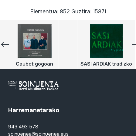
Elementua: 852 Guztira: 15871
Caubet gogoan
SASI ARDIAK tradizko
Harremanetarako
943 493 578
soinuenea@soinuenea.eus