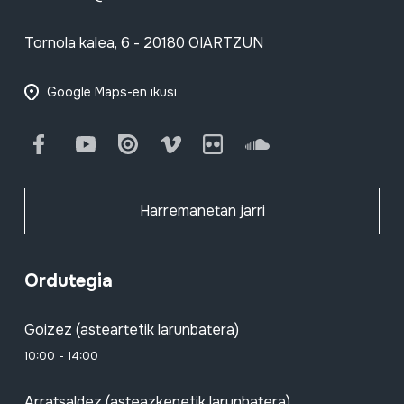
Tornola kalea, 6 - 20180 OIARTZUN
Google Maps-en ikusi
Facebook
Youtube
Issuu
Vimeo
Flickr
SoundCloud
Harremanetan jarri
Ordutegia
Goizez (asteartetik larunbatera)
10:00 - 14:00
Arratsaldez (asteazkenetik larunbatera)