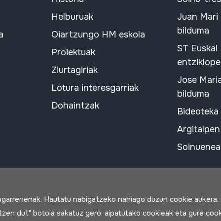
Helburuak
Juan Mari
bilduma
a
Oiartzungo HM eskola
ST Euskal
Proiektuak
entziklope
Ziurtagiriak
Jose Mari
Lotura interesgarriak
bilduma
Dohaintzak
Bideoteka
Argitalpen
Soinuenean
rugarrenenak. Hautatu nabigatzeko nahiago duzun cookie aukera.
rtzen dut" botoia sakatuz gero, aipatutako cookieak eta gure cook