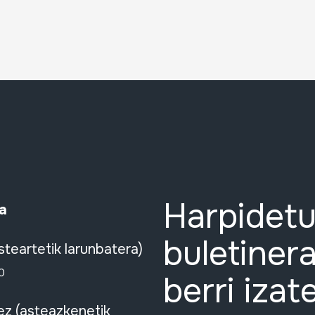
Harpidetu
a
buletinera
steartetik larunbatera)
0
berri izat
ez (asteazkenetik