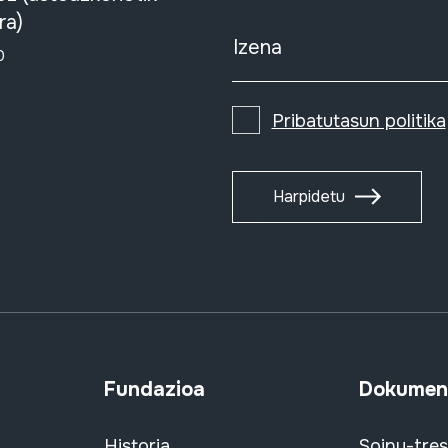
ra)
Izena
0
Pribatutasun politika
Harpidetu
Fundazioa
Dokument
Historia
Soinu-tre