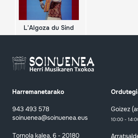
L'Algoza du Sind
Harremanetarako
Ordutegi
943 493 578
Goizez (a
soinuenea@soinuenea.eus
10:00 - 14:0
Tornola kalea, 6 - 20180
Arratsald