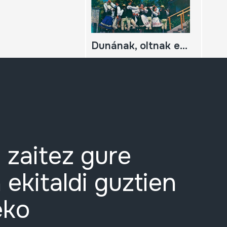
Dunának, oltnak egya hangja Duna menti folklór festival Festival along the Danube Folk songs and dances selection
 zaitez gure
 ekitaldi guztien
eko