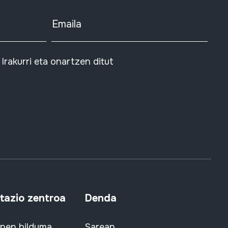
Emaila
Irakurri eta onartzen ditut
azio zentroa
Denda
snen bilduma
Sarean