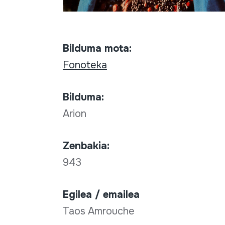
Bilduma mota:
Fonoteka
Bilduma:
Arion
Zenbakia:
943
Egilea / emailea
Taos Amrouche