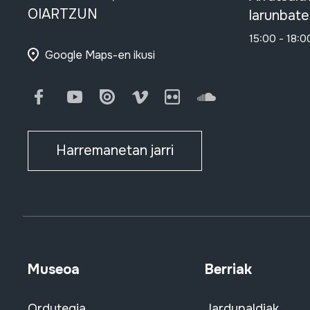
OIARTZUN
larunbate
15:00 - 18:0
Google Maps-en ikusi
Facebook
Youtube
Issuu
Vimeo
Flickr
SoundCloud
Harremanetan jarri
Museoa
Berriak
Ordutegia
Jardunaldiak