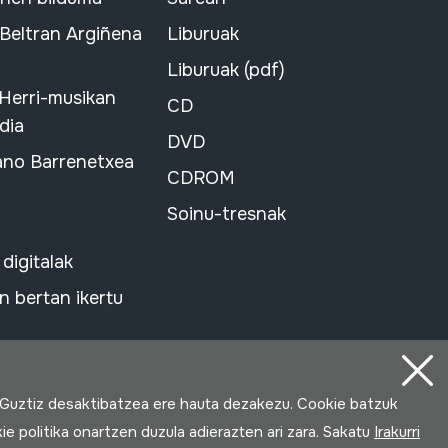
 Beltran Argiñena
Liburuak
Liburuak (pdf)
 Herri-musikan
CD
dia
DVD
ano Barrenetxea
CDROM
Soinu-tresnak
 digitalak
 bertan ikertu
 Guztiz desaktibatzea ere hauta dezakezu. Cookie batzuk
ie politika onartzen duzula adierazten ari zara. Sakatu
Irakurri