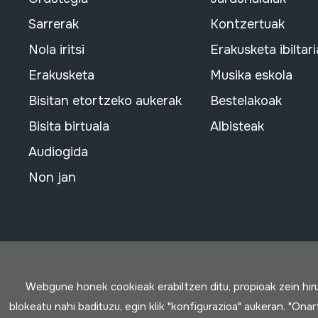
Sarrerak
Kontzertuak
Nola iritsi
Erakusketa ibiltari
Erakusketa
Musika eskola
Bisitan etortzeko aukerak
Bestelakoak
Bisita birtuala
Albisteak
Audiogida
Non jan
Webgune honek cookieak erabiltzen ditu, propioak zein hi
blokeatu nahi badituzu, egin klik "konfigurazioa" aukeran. "Ona