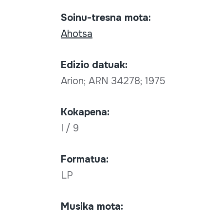
Soinu-tresna mota:
Ahotsa
Edizio datuak:
Arion; ARN 34278; 1975
Kokapena:
I / 9
Formatua:
LP
Musika mota: