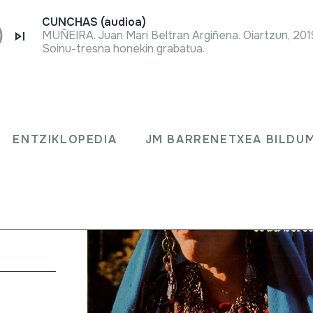
CUNCHAS (audioa)
MUÑEIRA. Juan Mari Beltran Argiñena. Oiartzun, 201
Soinu-tresna honekin grabatua.
le et
ENTZIKLOPEDIA
JM BARRENETXEA BILDU