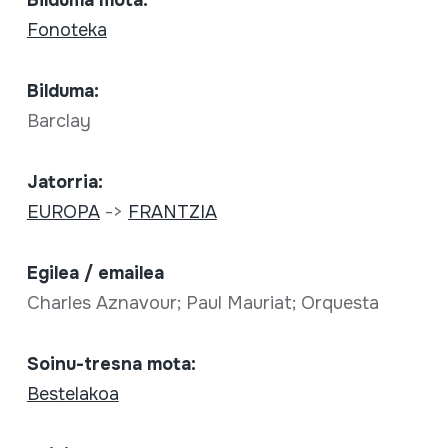
Bilduma mota:
Fonoteka
Bilduma:
Barclay
Jatorria:
EUROPA
->
FRANTZIA
Egilea / emailea
Charles Aznavour; Paul Mauriat; Orquesta
Soinu-tresna mota:
Bestelakoa