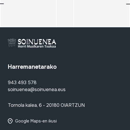
Harremanetarako
943 493 578
soinuenea@soinuenea.eus
Tornola kalea, 6 - 20180 OIARTZUN
Google Maps-en ikusi