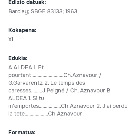
Edizio datuak:
Barclay; SBGE 83133; 1963
Kokapena:
XI
Edukia:
A ALDEA 1. Et
pourtant..........................Ch.Aznavour /
G.Garvarentz 2. Le temps des
caresses.........J.Peigné / Ch. Aznavour B
ALDEA 1. Si tu
m'emportes..................Ch.Aznavour 2. J'ai perdu
la tete...................Ch.Aznavour
Formatua: