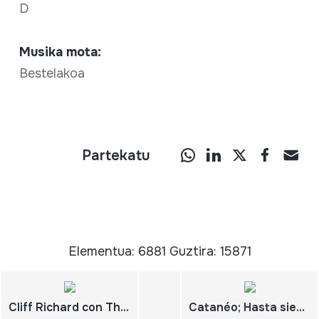
D
Musika mota:
Bestelakoa
Partekatu
Elementua: 6881 Guztira: 15871
Cliff Richard con The Shadows; Havin' fun; Evening comes; Friends; I could easily fall (in love with you)
Catanéo; Hasta siempre; Ay che camino