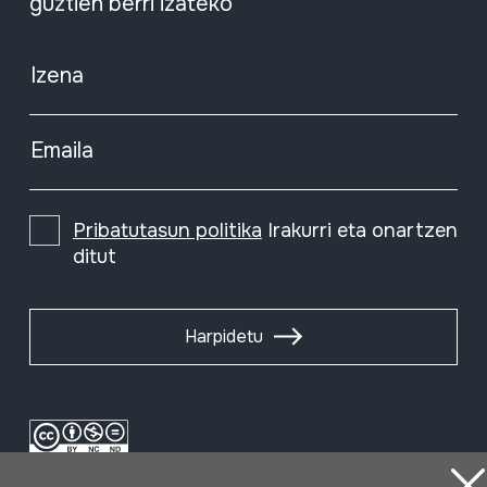
guztien berri izateko
Izena
Emaila
Pribatutasun politika
Irakurri eta onartzen
ditut
Harpidetu