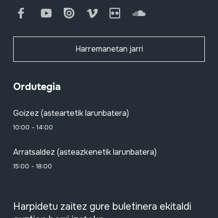
Facebook
Youtube
Issuu
Vimeo
Flickr
SoundCloud
Harremanetan jarri
Ordutegia
Goizez (asteartetik larunbatera)
10:00 - 14:00
Arratsaldez (asteazkenetik larunbatera)
15:00 - 18:00
Harpidetu zaitez gure buletinera ekitaldi