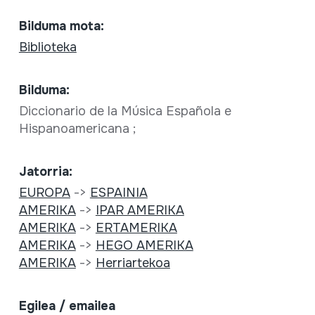
Bilduma mota:
Biblioteka
Bilduma:
Diccionario de la Música Española e
Hispanoamericana ;
Jatorria:
EUROPA
->
ESPAINIA
AMERIKA
->
IPAR AMERIKA
AMERIKA
->
ERTAMERIKA
AMERIKA
->
HEGO AMERIKA
AMERIKA
->
Herriartekoa
Egilea / emailea