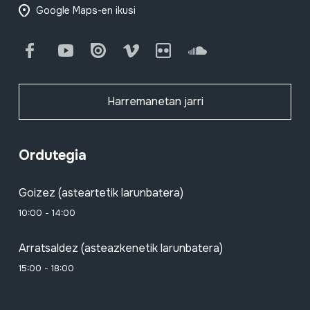
Google Maps-en ikusi
Facebook
Youtube
Issuu
Vimeo
Flickr
SoundCloud
Harremanetan jarri
Ordutegia
Goizez (asteartetik larunbatera)
10:00 - 14:00
Arratsaldez (asteazkenetik larunbatera)
15:00 - 18:00