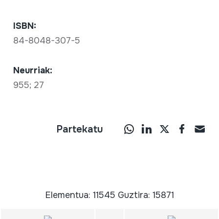
ISBN:
84-8048-307-5
Neurriak:
955; 27
Partekatu
Elementua: 11545 Guztira: 15871