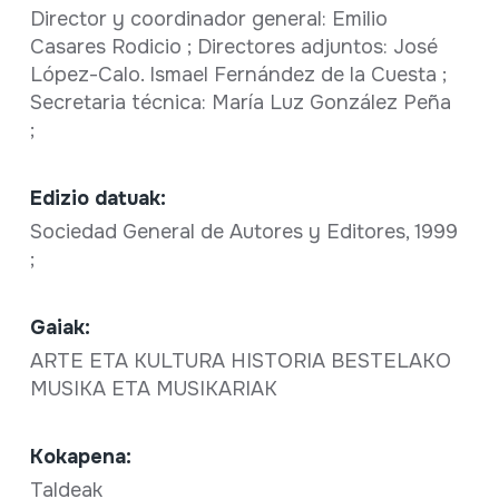
Director y coordinador general: Emilio
Casares Rodicio ; Directores adjuntos: José
López-Calo. Ismael Fernández de la Cuesta ;
Secretaria técnica: María Luz González Peña
;
Edizio datuak:
Sociedad General de Autores y Editores, 1999
;
Gaiak:
ARTE ETA KULTURA HISTORIA BESTELAKO
MUSIKA ETA MUSIKARIAK
Kokapena:
Taldeak