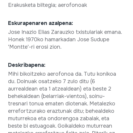
Erakusketa biltegia; aerofonoak
Eskurapenaren azalpena:
Jose Inazio Elias Zarauzko txistulariak emana.
Honek 1970ko hamarkadan Jose Sudupe
'Montte'-ri erosi zion.
Deskribapena:
Mihi bikoitzeko aerofonoa da. Tutu konikoa
du. Doinuak osatzeko 7 zulo ditu (6
aurrealdean eta 1 atzealdean) eta beste 2
behekaldean (belarriak-vientos), soinu-
tresnari tonua ematen diotenak. Metalezko
errefortzurako eraztunak ditu; behealdeko
muturrekoa eta ondorengoa zabalak, eta
beste bi estuagoak. Goikaldeko muturrean