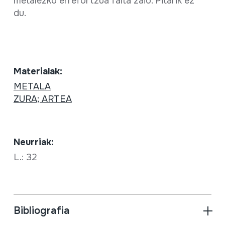
metalezko errefortzua falta zaio. Pitarik ez
du.
Materialak:
METALA
ZURA; ARTEA
Neurriak:
L.: 32
Bibliografia