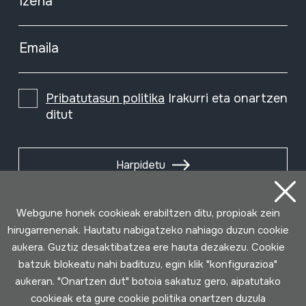
Izena
Emaila
Pribatutasun politika
Irakurri eta onartzen
ditut
Harpidetu
Webgune honek cookieak erabiltzen ditu, propioak zein
hirugarrenenak. Hautatu nabigatzeko nahiago duzun cookie
aukera. Guztiz desaktibatzea ere hauta dezakezu. Cookie
batzuk blokeatu nahi badituzu, egin klik "konfigurazioa"
aukeran. "Onartzen dut" botoia sakatuz gero, aipatutako
cookieak eta gure cookie politika onartzen duzula