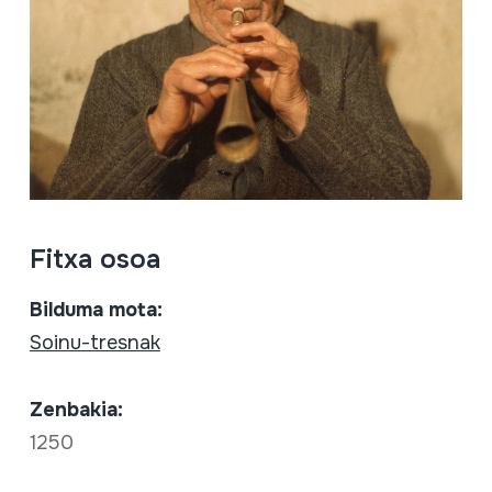
Fitxa osoa
Bilduma mota:
Soinu-tresnak
Zenbakia:
1250