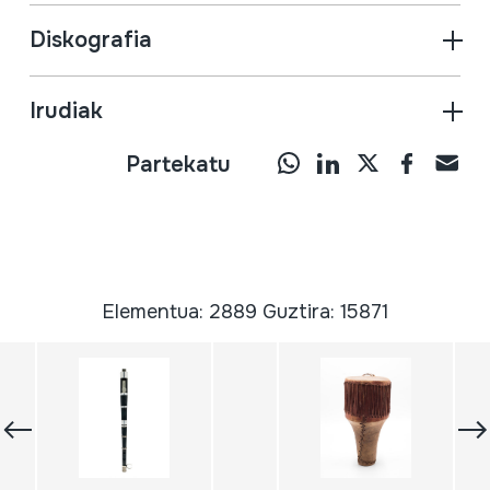
Diskografia
Irudiak
Partekatu
Elementua: 2889 Guztira: 15871