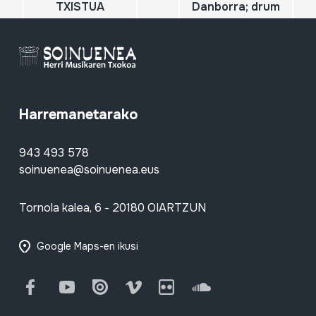
TXISTUA
Danborra; drum
Harremanetarako
943 493 578
soinuenea@soinuenea.eus
Tornola kalea, 6 - 20180 OIARTZUN
Google Maps-en ikusi
Facebook
Youtube
Issuu
Vimeo
Flickr
SoundCloud