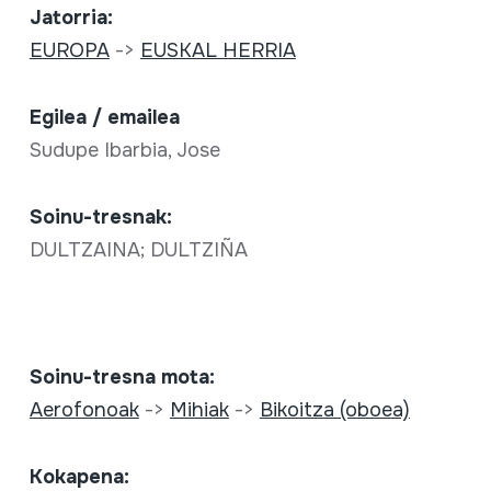
Jatorria:
EUROPA
->
EUSKAL HERRIA
Egilea / emailea
Sudupe Ibarbia, Jose
Soinu-tresnak:
DULTZAINA; DULTZIÑA
Soinu-tresna mota:
Aerofonoak
->
Mihiak
->
Bikoitza (oboea)
Kokapena: