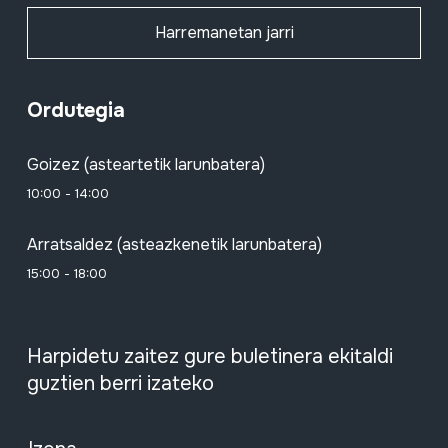
Harremanetan jarri
Ordutegia
Goizez (asteartetik larunbatera)
10:00 - 14:00
Arratsaldez (asteazkenetik larunbatera)
15:00 - 18:00
Harpidetu zaitez gure buletinera ekitaldi
guztien berri izateko