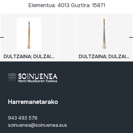
Elementua: 4013 Guztira: 15871
DULTZAINA; DULZAINA
DULTZAINA; DULZAINA
Harremanetarako
943 493 578
soinuenea@soinuenea.eus