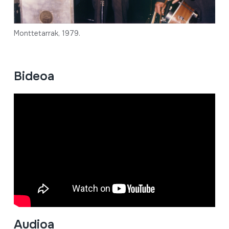
Monttetarrak, 1979.
Bideoa
Audioa