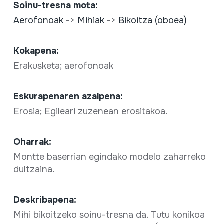
Soinu-tresna mota:
Aerofonoak
->
Mihiak
->
Bikoitza (oboea)
Kokapena:
Erakusketa; aerofonoak
Eskurapenaren azalpena:
Erosia; Egileari zuzenean erositakoa.
Oharrak:
Montte baserrian egindako modelo zaharreko
dultzaina.
Deskribapena:
Mihi bikoitzeko soinu-tresna da. Tutu konikoa