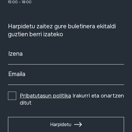
15:00 - 18:00
Harpidetu zaitez gure buletinera ekitaldi
guztien berri izateko
Izena
Emaila
Pribatutasun politika
Irakurri eta onartzen
ditut
Harpidetu