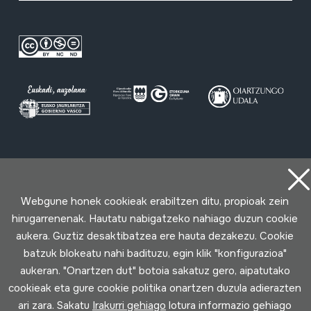
Erabilpen baldintzak
Pribatutasun politika
Cookie politika
Loturak garatua
Webgune honek cookieak erabiltzen ditu, propioak zein
hirugarrenenak. Hautatu nabigatzeko nahiago duzun cookie
aukera. Guztiz desaktibatzea ere hauta dezakezu. Cookie
batzuk blokeatu nahi badituzu, egin klik "konfigurazioa"
aukeran. "Onartzen dut" botoia sakatuz gero, aipatutako
cookieak eta gure cookie politika onartzen duzula adierazten
ari zara. Sakatu
Irakurri gehiago
lotura informazio gehiago