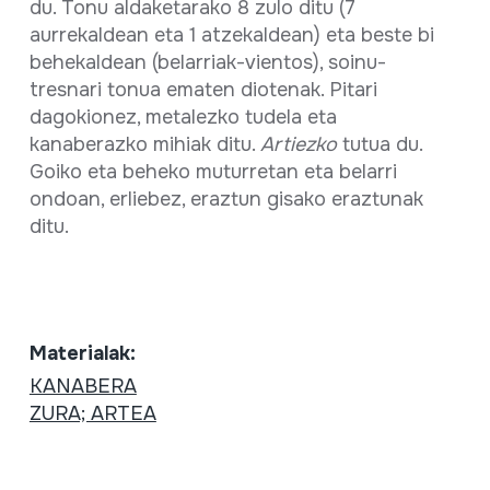
du. Tonu aldaketarako 8 zulo ditu (7
aurrekaldean eta 1 atzekaldean) eta beste bi
behekaldean (belarriak-vientos), soinu-
tresnari tonua ematen diotenak. Pitari
dagokionez, metalezko tudela eta
kanaberazko mihiak ditu.
Artiezko
tutua du.
Goiko eta beheko muturretan eta belarri
ondoan, erliebez, eraztun gisako eraztunak
ditu.
Materialak:
KANABERA
ZURA; ARTEA