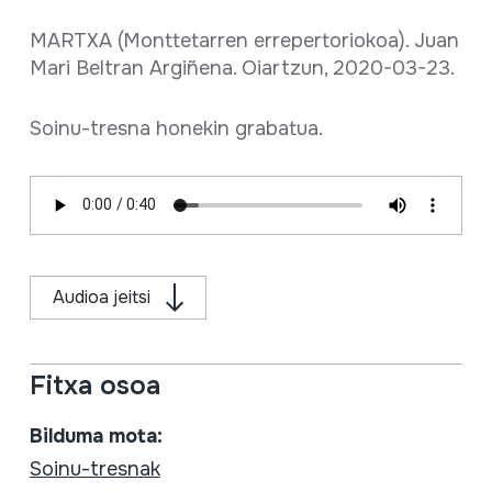
MARTXA (Monttetarren errepertoriokoa). Juan
Mari Beltran Argiñena. Oiartzun, 2020-03-23.
Soinu-tresna honekin grabatua.
Audioa jeitsi
Fitxa osoa
Bilduma mota:
Soinu-tresnak