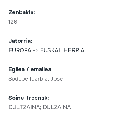
Zenbakia:
126
Jatorria:
EUROPA
->
EUSKAL HERRIA
Egilea / emailea
Sudupe Ibarbia, Jose
Soinu-tresnak:
DULTZAINA; DULZAINA