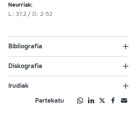
Neurriak:
L.: 37,2 / D.: 2-52
Bibliografia
Diskografia
Irudiak
Partekatu