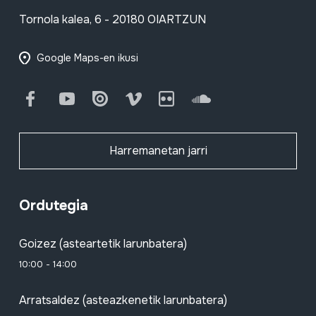
Tornola kalea, 6 - 20180 OIARTZUN
Google Maps-en ikusi
Facebook
Youtube
Issuu
Vimeo
Flickr
SoundCloud
Harremanetan jarri
Ordutegia
Goizez (asteartetik larunbatera)
10:00 - 14:00
Arratsaldez (asteazkenetik larunbatera)