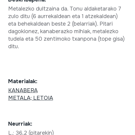
Metalezko dultzaina da. Tonu aldaketarako 7
zulo ditu (6 aurrekaldean eta 1 atzekaldean)
eta behekaldean beste 2 (belarriak). Pitari
dagokionez, kanaberazko mihiak, metalezko
tudela eta 50 zentimoko txanpona (tope gisa)
ditu.
Materialak:
KANABERA
METALA; LETOIA
Neurriak:
L.: 36,2 (pitarekin)