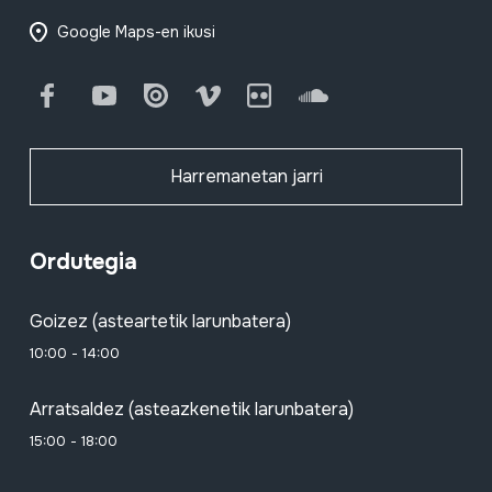
Google Maps-en ikusi
Facebook
Youtube
Issuu
Vimeo
Flickr
SoundCloud
Harremanetan jarri
Ordutegia
Goizez (asteartetik larunbatera)
10:00 - 14:00
Arratsaldez (asteazkenetik larunbatera)
15:00 - 18:00