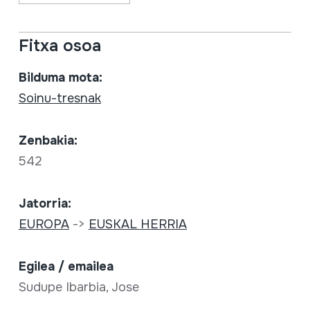
Fitxa osoa
Bilduma mota:
Soinu-tresnak
Zenbakia:
542
Jatorria:
EUROPA
->
EUSKAL HERRIA
Egilea / emailea
Sudupe Ibarbia, Jose