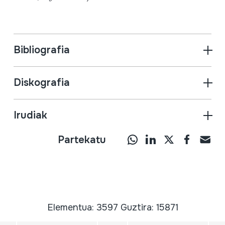
Bibliografia
Diskografia
Irudiak
Partekatu
Elementua: 3597 Guztira: 15871