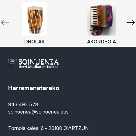
DHOLAK
AKORDEOIA
Harremanetarako
943 493 578
soinuenea@soinuenea.eus
Tornola kalea, 6 - 20180 OIARTZUN