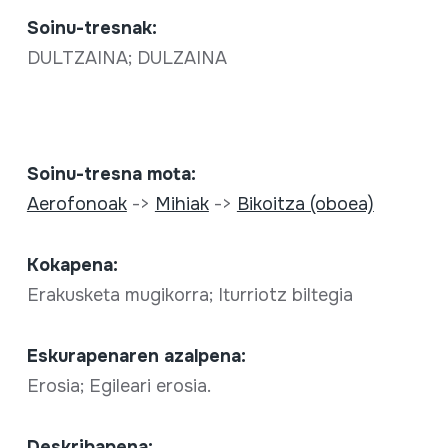
Soinu-tresnak:
DULTZAINA; DULZAINA
Soinu-tresna mota:
Aerofonoak
->
Mihiak
->
Bikoitza (oboea)
Kokapena:
Erakusketa mugikorra; Iturriotz biltegia
Eskurapenaren azalpena:
Erosia; Egileari erosia.
Deskribapena: