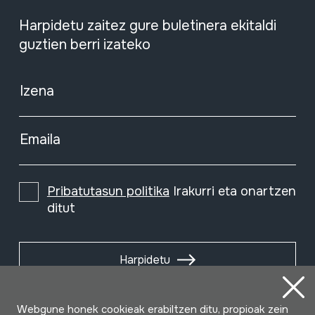
Harpidetu zaitez gure buletinera ekitaldi
guztien berri izateko
Izena
Emaila
Pribatutasun politika
Irakurri eta onartzen
ditut
Harpidetu
Webgune honek cookieak erabiltzen ditu, propioak zein