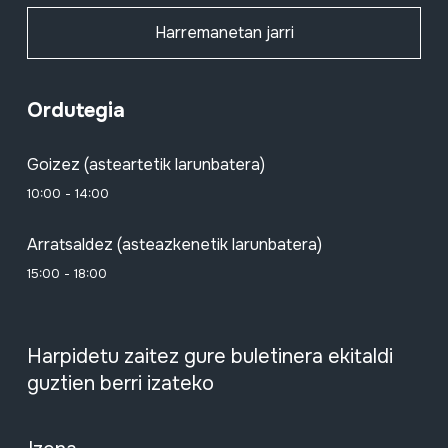
Harremanetan jarri
Ordutegia
Goizez (asteartetik larunbatera)
10:00 - 14:00
Arratsaldez (asteazkenetik larunbatera)
15:00 - 18:00
Harpidetu zaitez gure buletinera ekitaldi
guztien berri izateko