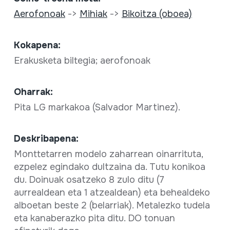
Aerofonoak
->
Mihiak
->
Bikoitza (oboea)
Kokapena:
Erakusketa biltegia; aerofonoak
Oharrak:
Pita LG markakoa (Salvador Martinez).
Deskribapena:
Monttetarren modelo zaharrean oinarrituta,
ezpelez egindako dultzaina da. Tutu konikoa
du. Doinuak osatzeko 8 zulo ditu (7
aurrealdean eta 1 atzealdean) eta behealdeko
alboetan beste 2 (belarriak). Metalezko tudela
eta kanaberazko pita ditu. DO tonuan