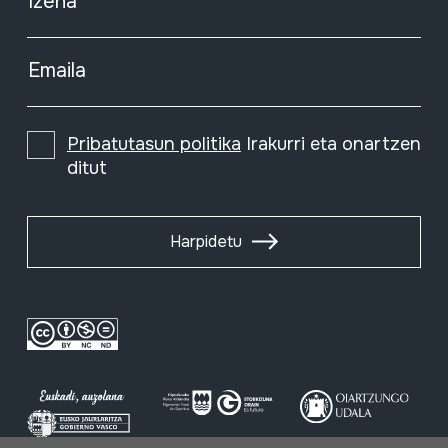
Izena
Emaila
Pribatutasun politika
Irakurri eta onartzen
ditut
Harpidetu