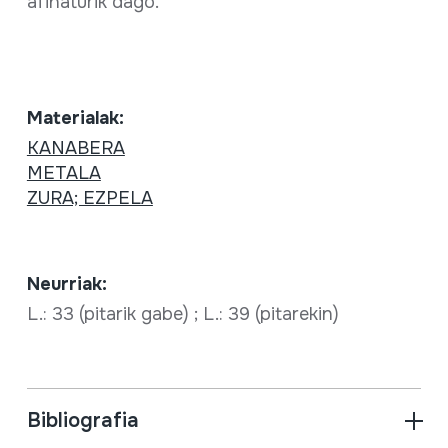
afinaturik dago.
Materialak:
KANABERA
METALA
ZURA; EZPELA
Neurriak:
L.: 33 (pitarik gabe) ; L.: 39 (pitarekin)
Bibliografia