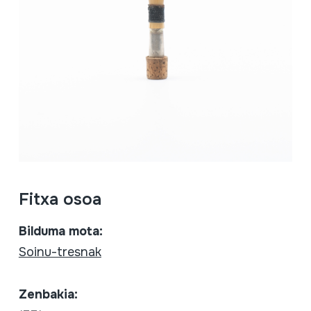
Fitxa osoa
Bilduma mota:
Soinu-tresnak
Zenbakia: