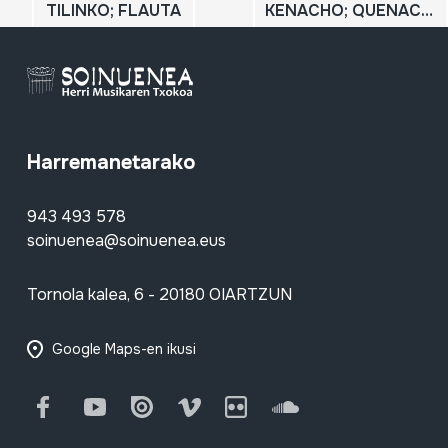
TILINKO; FLAUTA
KENACHO; QUENACHO; KENA; QUENA
Harremanetarako
943 493 578
soinuenea@soinuenea.eus
Tornola kalea, 6 - 20180 OIARTZUN
Google Maps-en ikusi
Facebook
Youtube
Issuu
Vimeo
Flickr
SoundCloud