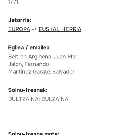
1771
Jatorria:
EUROPA
->
EUSKAL HERRIA
Egilea / emailea
Beltran Argiñena, Juan Mari
Jalón, Fernando
Martínez Garate, Salvador
Soinu-tresnak:
DULTZAINA; DULZAINA
Soinu-tresna mota: