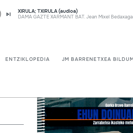
XIRULA; TXIRULA (audioa)
DAMA GAZTE XARMANT BAT. Jean Mixel Bedaxagar. 
ENTZIKLOPEDIA
JM BARRENETXEA BILDU