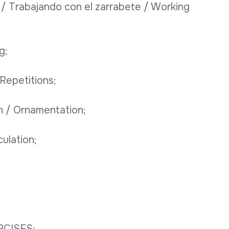
n / Trabajando con el zarrabete / Working
g;
Repetitions;
n / Ornamentation;
culation;
ERCISES;