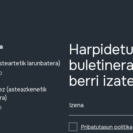
Harpidetu
a
buletinera
steartetik larunbatera)
0
berri izat
ez (asteazkenetik
ra)
Izena
0
Pribatutasun politika