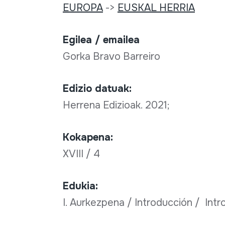
EUROPA
->
EUSKAL HERRIA
Egilea / emailea
Gorka Bravo Barreiro
Edizio datuak:
Herrena Edizioak. 2021;
Kokapena:
XVIII / 4
Edukia:
I. Aurkezpena / Introducción / Intr