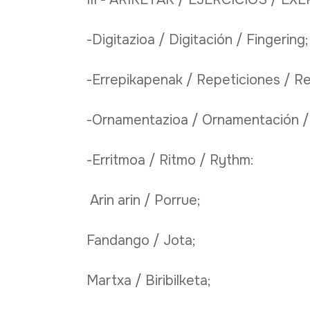
-Digitazioa / Digitación / Fingering;
-Errepikapenak / Repeticiones / Re
-Ornamentazioa / Ornamentación /
-Erritmoa / Ritmo / Rythm:
Arin arin / Porrue;
Fandango / Jota;
Martxa / Biribilketa;