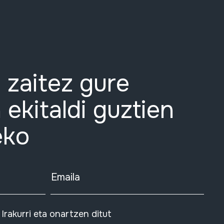
 zaitez gure
 ekitaldi guztien
eko
Emaila
Irakurri eta onartzen ditut