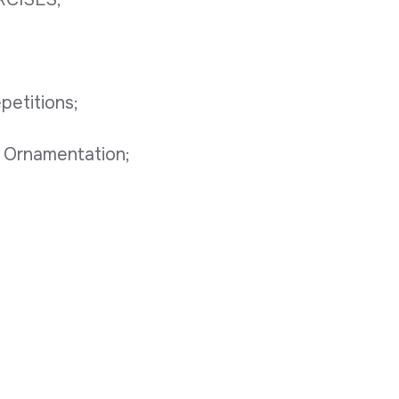
petitions;
 Ornamentation;