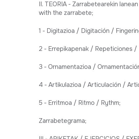
II. TEORIA - Zarrabetearekin lanea
with the zarrabete;
1 - Digitazioa / Digitación / Fingerin
2 - Errepikapenak / Repeticiones / 
3 - Ornamentazioa / Ornamentació
4 - Artikulazioa / Articulación / Arti
5 - Erritmoa / Ritmo / Rythm;
Zarrabetegrama;
III - ARIKETAK / EJERCICIOS / EX