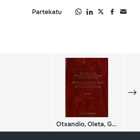
Partekatu
Otxandio, Oleta, Gatzaga, Legutio eta Ubideko Euskal Herri-kantak / Canciones populares vascas de Otxandio, Olaeta, Gatzaga, Legutio y Ubidea; TOMO II