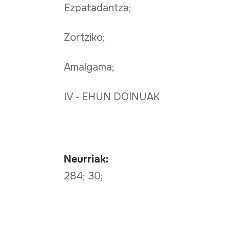
Ezpatadantza;
Zortziko;
Amalgama;
IV - EHUN DOINUAK
Neurriak:
284; 30;