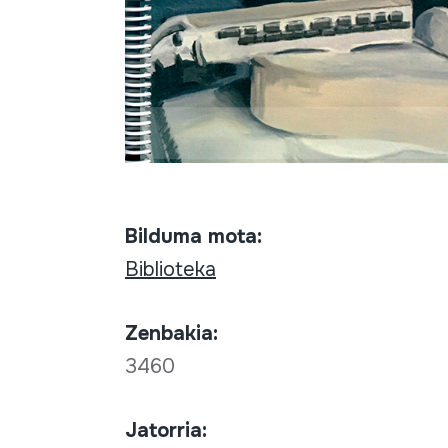
Bilduma mota:
Biblioteka
Zenbakia:
3460
Jatorria: