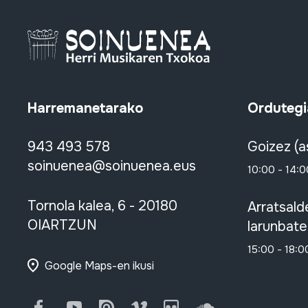
Harremanetarako
Ordutegi
943 493 578
Goizez (a
soinuenea@soinuenea.eus
10:00 - 14:0
Tornola kalea, 6 - 20180
Arratsald
OIARTZUN
larunbate
15:00 - 18:0
Google Maps-en ikusi