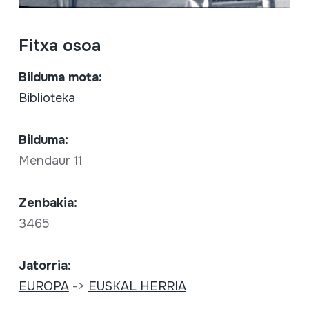
Fitxa osoa
Bilduma mota:
Biblioteka
Bilduma:
Mendaur 11
Zenbakia:
3465
Jatorria:
EUROPA
->
EUSKAL HERRIA