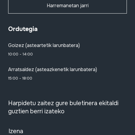
Harremanetan jarri
Ordutegia
Goizez (asteartetik larunbatera)
10:00 - 14:00
Arratsaldez (asteazkenetik larunbatera)
15:00 - 18:00
Harpidetu zaitez gure buletinera ekitaldi
guztien berri izateko
Izena