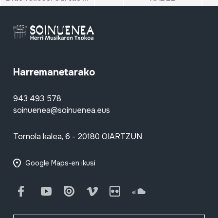
Harremanetarako
943 493 578
soinuenea@soinuenea.eus
Tornola kalea, 6 - 20180 OIARTZUN
Google Maps-en ikusi
Facebook
Youtube
Issuu
Vimeo
Flickr
SoundCloud