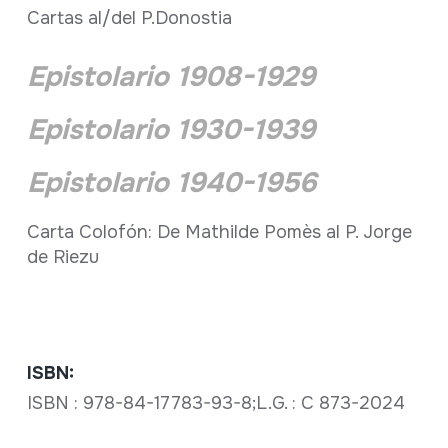
Cartas al/del P.Donostia
Epistolario 1908-1929
Epistolario 1930-1939
Epistolario 1940-1956
Carta Colofón: De Mathilde Pomès al P. Jorge
de Riezu
ISBN:
ISBN : 978-84-17783-93-8;L.G. : C 873-2024