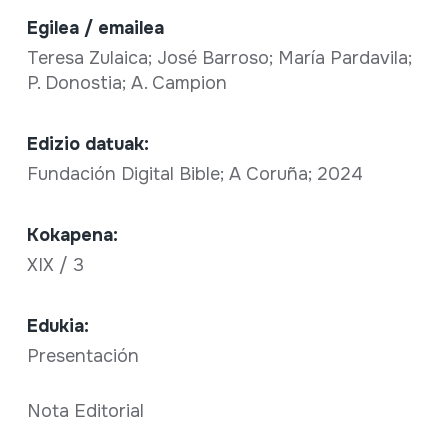
Egilea / emailea
Teresa Zulaica; José Barroso; María Pardavila;
P. Donostia; A. Campion
Edizio datuak:
Fundación Digital Bible; A Coruña; 2024
Kokapena:
XIX / 3
Edukia:
Presentación
Nota Editorial