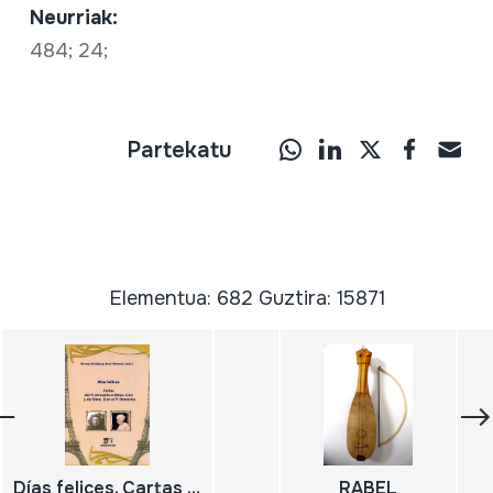
Neurriak:
484; 24;
Partekatu
Elementua: 682 Guztira: 15871
Días felices. Cartas del P. Donostia a Mme. Lion y de Mme. Lion al P. Donostia
RABEL