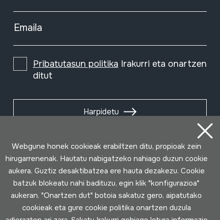
Emaila
Pribatutasun politika
Irakurri eta onartzen
ditut
Harpidetu
Webgune honek cookieak erabiltzen ditu, propioak zein
hirugarrenenak. Hautatu nabigatzeko nahiago duzun cookie
aukera. Guztiz desaktibatzea ere hauta dezakezu. Cookie
batzuk blokeatu nahi badituzu, egin klik "konfigurazioa"
aukeran. "Onartzen dut" botoia sakatuz gero, aipatutako
cookieak eta gure cookie politika onartzen duzula