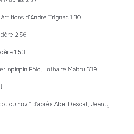
el Mouras 2'27
àrtitions d'Andre Trignac 1'30
rdère 2'56
dère 1'50
erlinpinpin Fòlc, Lothaire Mabru 3'19
t
cot du novi" d'après Abel Descat, Jeanty