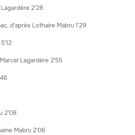
l Lagardère 2'28
ac, d'après Lothaire Mabru 1'29
 5'12
s Marcel Lagardère 2'55
'46
u 2'08
haine Mabru 2'06