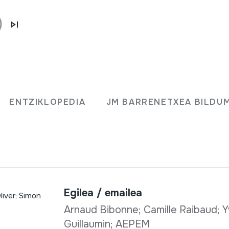
Bilduma mota:
nne;
Fonoteka
ENTZIKLOPEDIA
JM BARRENETXEA BILDU
Jatorria:
e
EUROPA
->
EUSKAL HERRIA
iolon
EUROPA
->
FRANTZIA
Egilea / emailea
liver; Simon
Arnaud Bibonne; Camille Raibaud; Y
Guillaumin; AEPEM