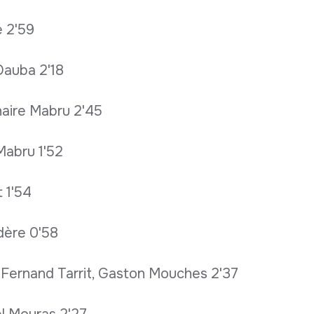
e 2'59
Dauba 2'18
haire Mabru 2'45
Mabru 1'52
 1'54
dère 0'58
 Fernand Tarrit, Gaston Mouches 2'37