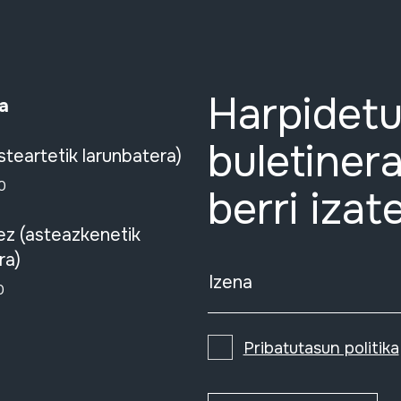
Harpidetu
a
buletinera
steartetik larunbatera)
0
berri izat
ez (asteazkenetik
ra)
Izena
0
Pribatutasun politika