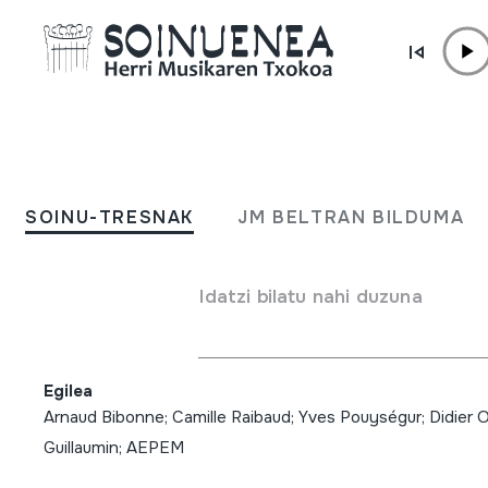
Edukira zuzenean joan
SOINU-TRESNAK
En cadencia; Arnaud Bibo
SOINU-TRESNAK
JM BELTRAN BILDUMA
Camille Raibaud; musique
traditionnelle del landes d
Idatzi bilatu nahi duzuna
Gascogne à la boha et à v
Egilea
Arnaud Bibonne; Camille Raibaud; Yves Pouységur; Didier O
Guillaumin; AEPEM