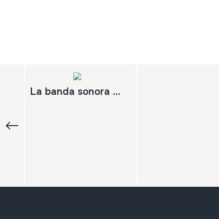
La banda sonora de las fiestas; la Pamplonesa; Banda de Música; Musika Banda