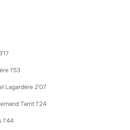
3'17
ère 1'53
cel Lagardère 2'07
ernand Tarrit 1'24
 1'44