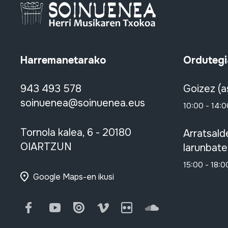
Harremanetarako
Ordutegi
943 493 578
Goizez (a
soinuenea@soinuenea.eus
10:00 - 14:0
Tornola kalea, 6 - 20180
Arratsald
OIARTZUN
larunbate
15:00 - 18:0
Google Maps-en ikusi
Facebook
Youtube
Issuu
Vimeo
Flickr
SoundCloud