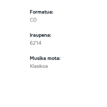
Formatua:
CD
Iraupena:
62'14
Musika mota:
Klasikoa