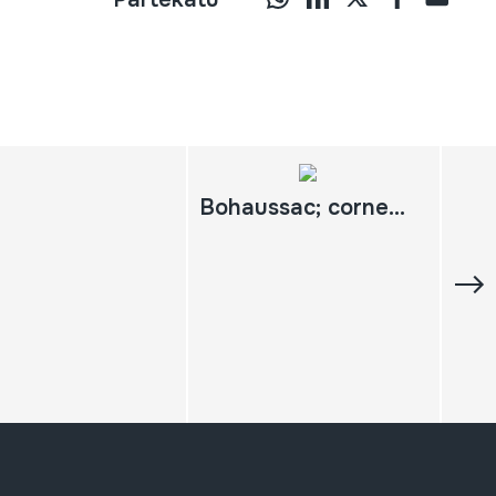
Bohaussac; cornemuse traditionnelle des landes de gascogne - Arnaud Bibonne