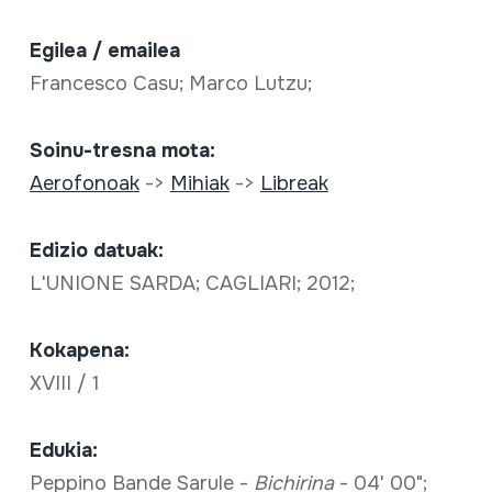
Egilea / emailea
Francesco Casu; Marco Lutzu;
Soinu-tresna mota:
Aerofonoak
->
Mihiak
->
Libreak
Edizio datuak:
L'UNIONE SARDA; CAGLIARI; 2012;
Kokapena:
XVIII / 1
Edukia:
Peppino Bande Sarule -
Bichirina
- 04' 00";