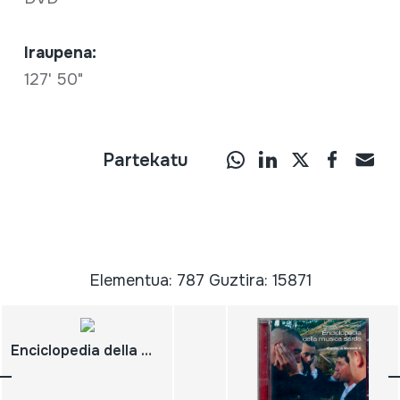
Iraupena:
127' 50"
Partekatu
Elementua: 787 Guztira: 15871
Enciclopedia della musica sarda. Canto a chitarra 1;