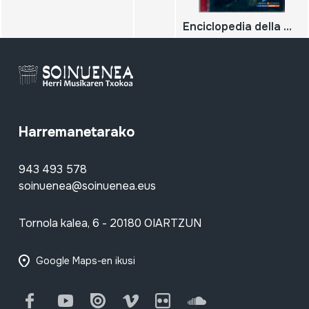
Enciclopedia della musica sarda. Canto a tenore 2
Harremanetarako
943 493 578
soinuenea@soinuenea.eus
Tornola kalea, 6 - 20180 OIARTZUN
Google Maps-en ikusi
Facebook
Youtube
Issuu
Vimeo
Flickr
SoundCloud