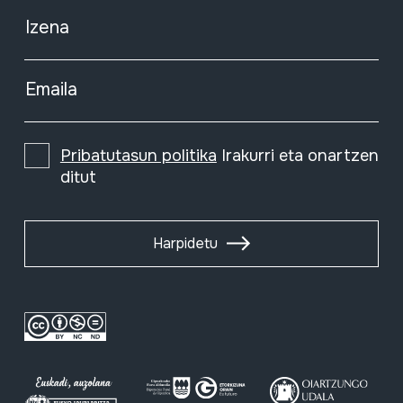
Izena
Emaila
Pribatutasun politika
Irakurri eta onartzen
ditut
Harpidetu