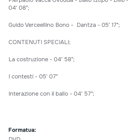
04' 08";
Guido Verceellino Bono - Dantza - 05' 17";
CONTENUTI SPECIALI;
La costruzione - 04' 58";
I contesti - 05' 07"
Interazione con il ballo - 04' 57";
Formatua:
DVD