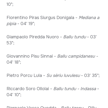
10";
Fiorentino Piras Siurgus Donigala -
Mediana a
pipia
- 04' 19";
Giampaolo Piredda Nuoro -
Ballu tundu
- 03'
53";
Giovannino Pisu Sinnai -
Ballu campidanesu -
04' 18";
Pietro Porcu Lula -
Su sèriu luvulesu
- 03' 35";
Riccardo Soro Ollolai -
Ballu tundu - Indassa
-
04' 10";
Pierpaolo Vacca Ovodda -
Ballu tzopu - Dillu
-