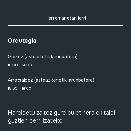
Harremanetan jarri
Ordutegia
Goizez (asteartetik larunbatera)
10:00 - 14:00
Arratsaldez (asteazkenetik larunbatera)
15:00 - 18:00
Harpidetu zaitez gure buletinera ekitaldi
guztien berri izateko