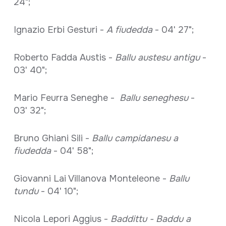
24";
Ignazio Erbi Gesturi -
A fiudedda
- 04' 27";
Roberto Fadda Austis -
Ballu austesu antigu
-
03' 40";
Mario Feurra Seneghe -
Ballu seneghesu
-
03' 32";
Bruno Ghiani Sili -
Ballu campidanesu a
fiudedda
- 04' 58";
Giovanni Lai Villanova Monteleone -
Ballu
tundu
- 04' 10";
Nicola Lepori Aggius -
Baddittu - Baddu a