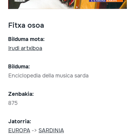
Fitxa osoa
Bilduma mota:
Irudi artxiboa
Bilduma:
Enciclopedia della musica sarda
Zenbakia:
875
Jatorria:
EUROPA
->
SARDINIA