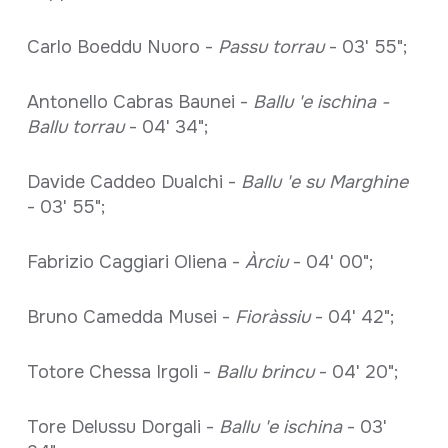
Carlo Boeddu Nuoro -
Passu torrau
- 03' 55";
Antonello Cabras Baunei -
Ballu 'e ischina -
Ballu torrau
- 04' 34";
Davide Caddeo Dualchi -
Ballu 'e su Marghine
- 03' 55";
Fabrizio Caggiari Oliena -
Àrciu
- 04' 00";
Bruno Camedda Musei -
Fioràssiu
- 04' 42";
Totore Chessa Irgoli -
Ballu brincu
- 04' 20";
Tore Delussu Dorgali -
Ballu 'e ischina
- 03'