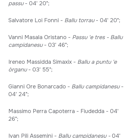
passu
- 04' 20";
Salvatore Loi Fonni -
Ballu torrau
- 04' 20";
Vanni Masala Oristano -
Passu 'e tres - Ballu
campidanesu
- 03' 46";
Ireneo Massidda Simaxix -
Ballu a puntu 'e
òrganu
- 03' 55";
Gianni Ore Bonarcado -
Ballu campidanesu
-
04' 24";
Massimo Perra Capoterra - Fiudedda - 04'
26";
Ivan Pili Assemini -
Ballu campidanesu -
04'