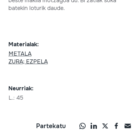
beste makila motzagoa du. Bi zatiak soka
batekin loturik daude.
Materialak:
METALA
ZURA; EZPELA
Neurriak:
L.: 45
Partekatu