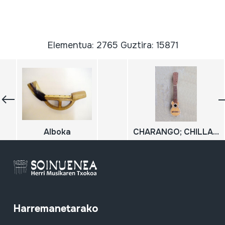
Elementua: 2765 Guztira: 15871
Alboka
CHARANGO; CHILLADOR; WALAYCHO
Harremanetarako