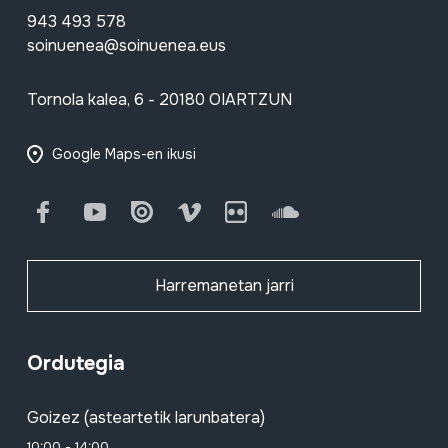
943 493 578
soinuenea@soinuenea.eus
Tornola kalea, 6 - 20180 OIARTZUN
Google Maps-en ikusi
Facebook
Youtube
Issuu
Vimeo
Flickr
SoundCloud
Harremanetan jarri
Ordutegia
Goizez (asteartetik larunbatera)
10:00 - 14:00