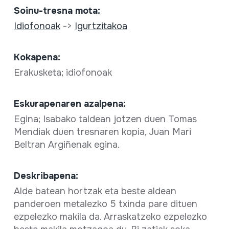
Soinu-tresna mota:
Idiofonoak
->
Igurtzitakoa
Kokapena:
Erakusketa; idiofonoak
Eskurapenaren azalpena:
Egina; Isabako taldean jotzen duen Tomas
Mendiak duen tresnaren kopia, Juan Mari
Beltran Argiñenak egina.
Deskribapena:
Alde batean hortzak eta beste aldean
panderoen metalezko 5 txinda pare dituen
ezpelezko makila da. Arraskatzeko ezpelezko