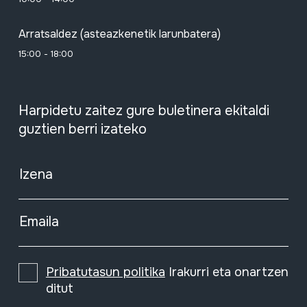
Arratsaldez (asteazkenetik larunbatera)
15:00 - 18:00
Harpidetu zaitez gure buletinera ekitaldi
guztien berri izateko
Izena
Emaila
Pribatutasun politika
Irakurri eta onartzen
ditut