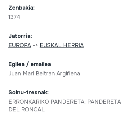
Zenbakia:
1374
Jatorria:
EUROPA
->
EUSKAL HERRIA
Egilea / emailea
Juan Mari Beltran Argiñena
Soinu-tresnak:
ERRONKARIKO PANDERETA; PANDERETA
DEL RONCAL