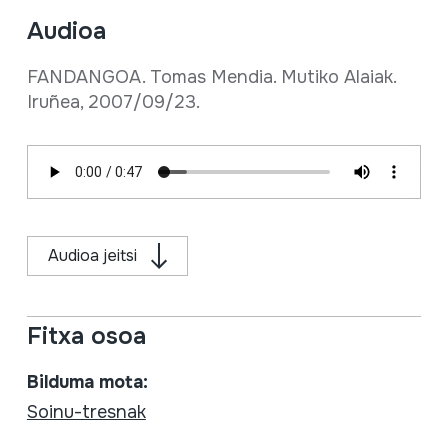
Audioa
FANDANGOA. Tomas Mendia. Mutiko Alaiak.
Iruñea, 2007/09/23.
Audioa jeitsi
Fitxa osoa
Bilduma mota:
Soinu-tresnak