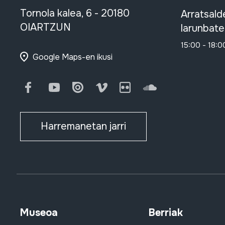
Tornola kalea, 6 - 20180
Arratsald
OIARTZUN
larunbate
15:00 - 18:0
Google Maps-en ikusi
Facebook
Youtube
Issuu
Vimeo
Flickr
SoundCloud
Harremanetan jarri
Museoa
Berriak