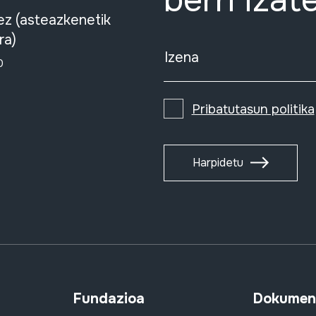
berri izat
ez (asteazkenetik
ra)
Izena
0
Pribatutasun politika
Harpidetu
Fundazioa
Dokument