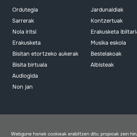
Ordutegia
Jardunaldiak
Sarrerak
Kontzertuak
Nola iritsi
Erakusketa ibiltari
Erakusketa
Musika eskola
Bisitan etortzeko aukerak
Bestelakoak
Bisita birtuala
Albisteak
Audiogida
Non jan
Webgune honek cookieak erabiltzen ditu, propioak zein hi