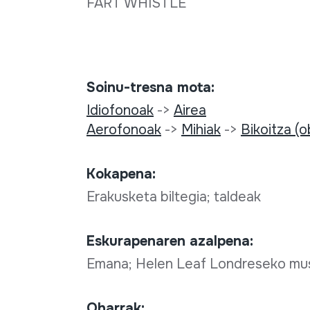
FART WHISTLE
Soinu-tresna mota:
Idiofonoak
->
Airea
Aerofonoak
->
Mihiak
->
Bikoitza (
Kokapena:
Erakusketa biltegia; taldeak
Eskurapenaren azalpena:
Emana; Helen Leaf Londreseko mus
Oharrak: