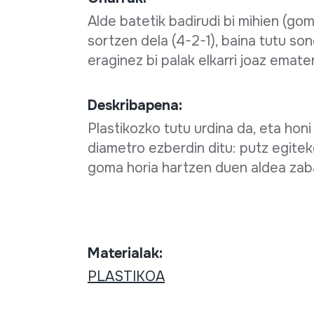
Alde batetik badirudi bi mihien (go
sortzen dela (4-2-1), baina tutu son
eraginez bi palak elkarri joaz emate
Deskribapena:
Plastikozko tutu urdina da, eta honi
diametro ezberdin ditu: putz egitek
goma horia hartzen duen aldea zab
Materialak:
PLASTIKOA