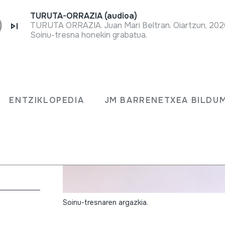
TURUTA-ORRAZIA (audioa)
TURUTA ORRAZIA. Juan Mari Beltran. Oiartzun, 202
Soinu-tresna honekin grabatua.
ENTZIKLOPEDIA
JM BARRENETXEA BILDU
boea)
Soinu-tresnaren argazkia.