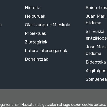
Historia
Soinu-tre
Helburuak
Juan Mari
bilduma
a
Oiartzungo HM eskola
ST Euskal
Proiektuak
entziklope
Ziurtagiriak
Jose Mari
Lotura interesgarriak
bilduma
Dohaintzak
Bideoteka
Argitalpen
Soinuenean
rugarrenenak. Hautatu nabigatzeko nahiago duzun cookie aukera.