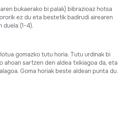
maren bukaerako bi palak) bibrazioaz hotsa
ororik ez du eta bestetik badirudi airearen
n duela (1-4).
 lotua gomazko tutu horia. Tutu urdinak bi
o ahoan sartzen den aldea txikiagoa da, eta
alagoa. Goma horiak beste aldean punta du.