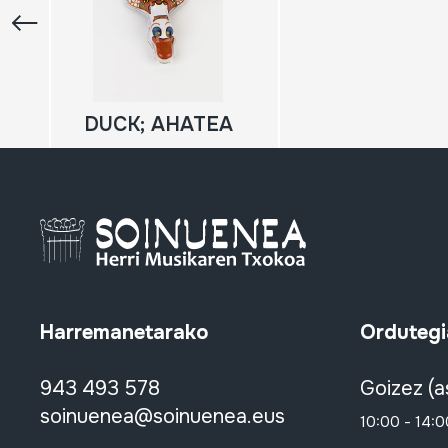
DUCK; AHATEA
Harremanetarako
Ordutegi
943 493 578
Goizez (a
soinuenea@soinuenea.eus
10:00 - 14:0