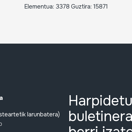
Elementua: 3378 Guztira: 15871
Harpidetu
a
buletinera
steartetik larunbatera)
0