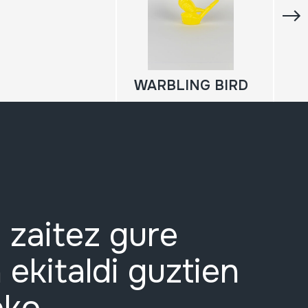
WARBLING BIRD
 zaitez gure
 ekitaldi guztien