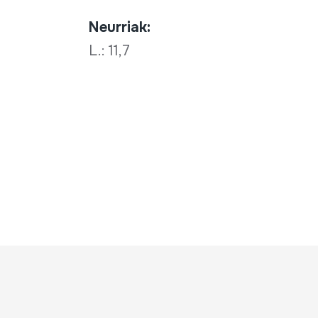
Neurriak:
L.: 11,7