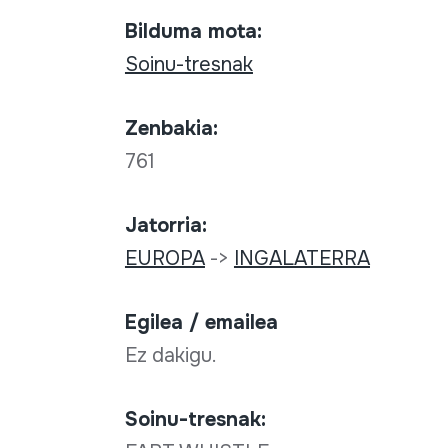
Bilduma mota:
Soinu-tresnak
Zenbakia:
761
Jatorria:
EUROPA
->
INGALATERRA
Egilea / emailea
Ez dakigu.
Soinu-tresnak: