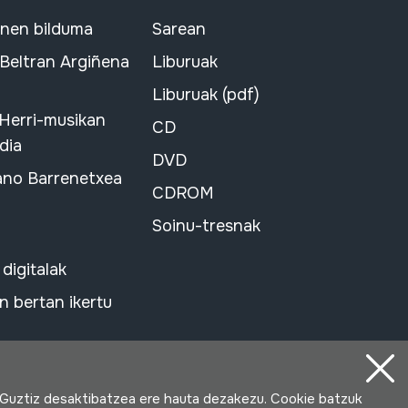
snen bilduma
Sarean
 Beltran Argiñena
Liburuak
Liburuak (pdf)
 Herri-musikan
CD
dia
DVD
ano Barrenetxea
CDROM
Soinu-tresnak
 digitalak
 bertan ikertu
 Guztiz desaktibatzea ere hauta dezakezu. Cookie batzuk