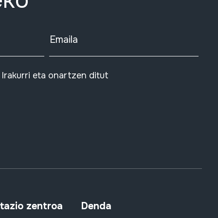
eko
Emaila
Irakurri eta onartzen ditut
azio zentroa
Denda