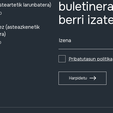
buletinera
steartetik larunbatera)
0
berri izat
ez (asteazkenetik
ra)
Izena
0
Pribatutasun politika
Harpidetu