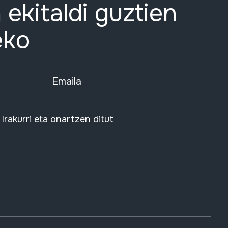
 ekitaldi guztien
eko
Emaila
Irakurri eta onartzen ditut