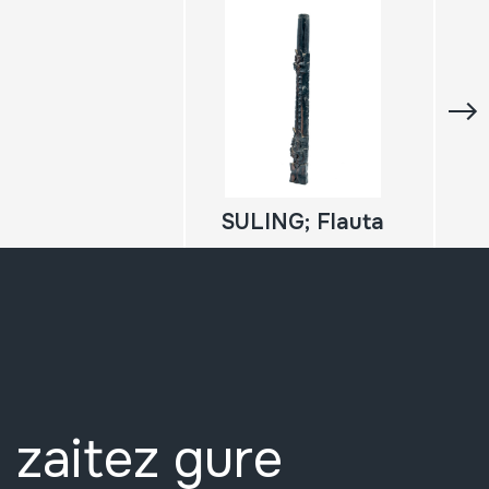
SULING; Flauta
 zaitez gure