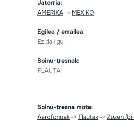
Jatorria:
AMERIKA
->
MEXIKO
Egilea / emailea
Ez dakigu.
Soinu-tresnak:
FLAUTA
Soinu-tresna mota:
Aerofonoak
->
Flautak
->
Zuzen (bi