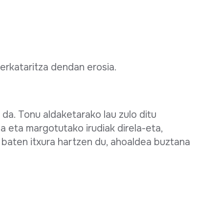
erkataritza dendan erosia.
da. Tonu aldaketarako lau zulo ditu
a eta margotutako irudiak direla-eta,
 baten itxura hartzen du, ahoaldea buztana