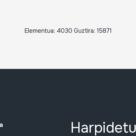
Elementua: 4030 Guztira: 15871
Harpidetu
a