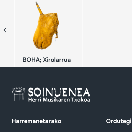
BOHA; Xirolarrua
Harremanetarako
Ordutegi