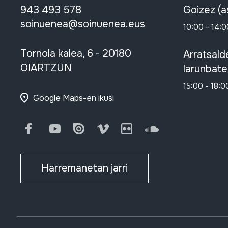
943 493 578
Goizez (a
soinuenea@soinuenea.eus
10:00 - 14:0
Tornola kalea, 6 - 20180
Arratsald
OIARTZUN
larunbate
15:00 - 18:0
Google Maps-en ikusi
Facebook
Youtube
Issuu
Vimeo
Flickr
SoundCloud
Harremanetan jarri