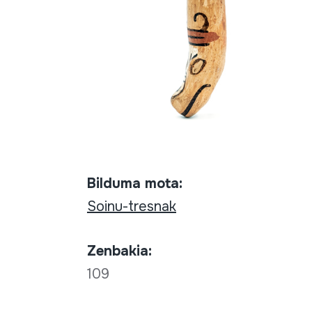
Bilduma mota:
Soinu-tresnak
Zenbakia:
109