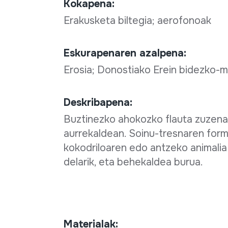
Kokapena:
Erakusketa biltegia; aerofonoak
Eskurapenaren azalpena:
Erosia; Donostiako Erein bidezko-m
Deskribapena:
Buztinezko ahokozko flauta zuzena 
aurrekaldean. Soinu-tresnaren form
kokodriloaren edo antzeko animalia
delarik, eta behekaldea burua.
Materialak: