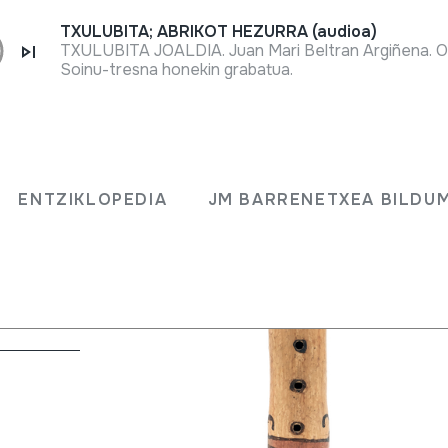
TXULUBITA; ABRIKOT HEZURRA (audioa)
TXULUBITA JOALDIA. Juan Mari Beltran Argiñena. Oi
Soinu-tresna honekin grabatua.
ENTZIKLOPEDIA
JM BARRENETXEA BILDU
eskuak) + kena