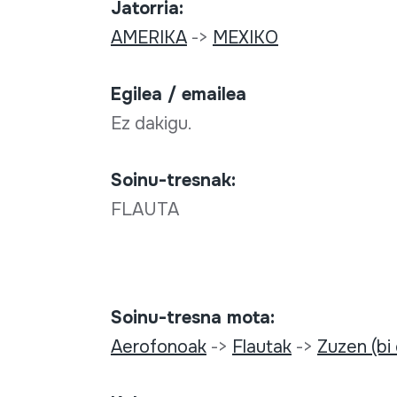
Jatorria:
AMERIKA
->
MEXIKO
Egilea / emailea
Ez dakigu.
Soinu-tresnak:
FLAUTA
Soinu-tresna mota:
Aerofonoak
->
Flautak
->
Zuzen (bi