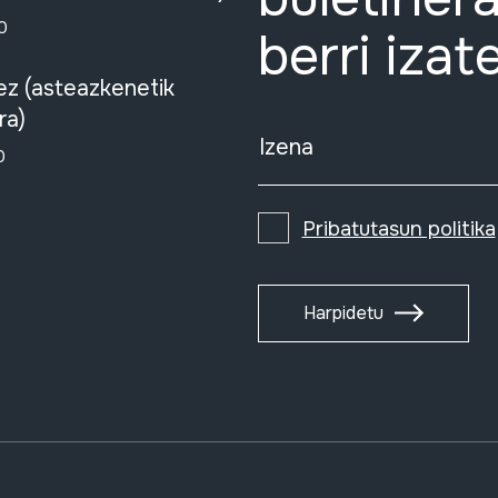
0
berri izat
ez (asteazkenetik
ra)
Izena
0
Pribatutasun politika
Harpidetu