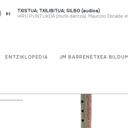
TXISTUA; TXILIBITUA; SILBO (audioa)
HIRU PUNTUKOA (mutil-dantza). Maurizio Elizalde eta 
ENTZIKLOPEDIA
JM BARRENETXEA BILDU
eskuak) + kena