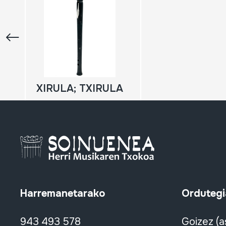
XIRULA; TXIRULA
Harremanetarako
Ordutegi
943 493 578
Goizez (a