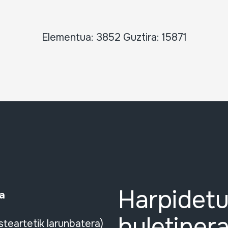
Elementua: 3852 Guztira: 15871
Harpidetu
a
buletinera
steartetik larunbatera)