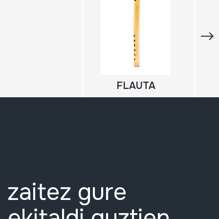
FLAUTA
 zaitez gure
 ekitaldi guztien