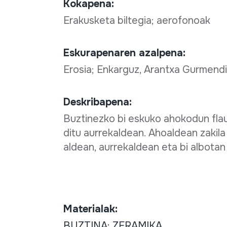
Kokapena:
Erakusketa biltegia; aerofonoak
Eskurapenaren azalpena:
Erosia; Enkarguz, Arantxa Gurmendi
Deskribapena:
Buztinezko bi eskuko ahokodun flau
ditu aurrekaldean. Ahoaldean zakil
aldean, aurrekaldean eta bi albotan 
Materialak:
BUZTINA; ZERAMIKA