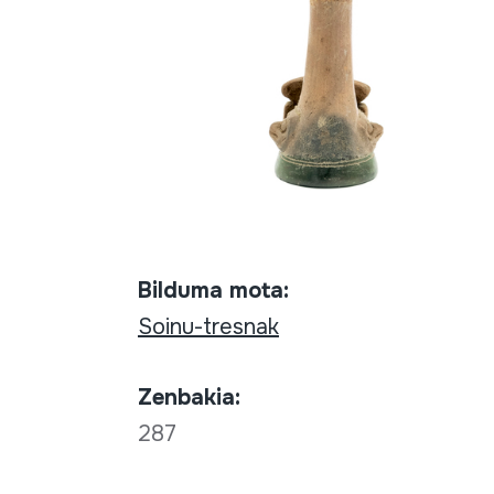
Bilduma mota:
Soinu-tresnak
Zenbakia:
287