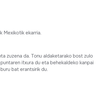
k Mexikotik ekarria.
ta zuzena da. Tonu aldaketarako bost zulo
a puntaren itxura du eta behekaldeko kanpai
buru bat erantsirik du.