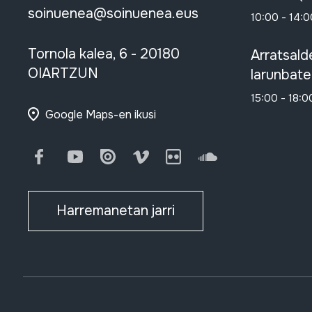
soinuenea@soinuenea.eus
10:00 - 14:0
Tornola kalea, 6 - 20180
Arratsald
OIARTZUN
larunbate
15:00 - 18:0
Google Maps-en ikusi
Facebook
Youtube
Issuu
Vimeo
Flickr
SoundCloud
Harremanetan jarri