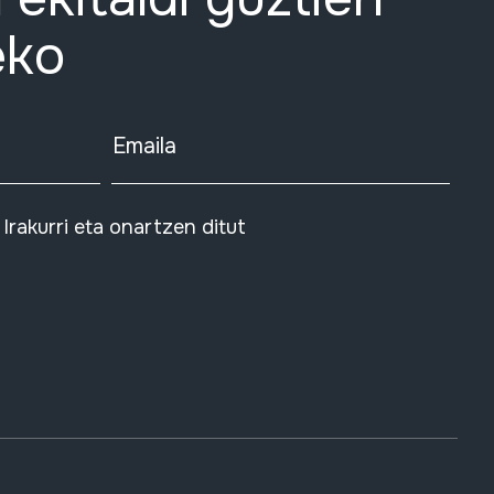
eko
Emaila
Irakurri eta onartzen ditut