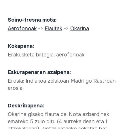
Soinu-tresna mota:
Aerofonoak
->
Flautak
->
Okarina
Kokapena:
Erakusketa biltegia; aerofonoak
Eskurapenaren azalpena:
Erosia; Indiakoa zelakoan Madrilgo Rastroan
erosia.
Deskribapena:
Okarina gisako flauta da. Nota ezberdinak
emateko 5 zulo ditu (4 aurrekaldean eta 1
atzekaldean). Zintzilikatzeko sokatxo bat