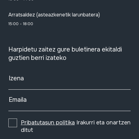
Arratsaldez (asteazkenetik larunbatera)
15:00 - 18:00
Harpidetu zaitez gure buletinera ekitaldi
guztien berri izateko
Izena
Emaila
Pribatutasun politika
Irakurri eta onartzen
ditut