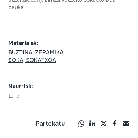
dauka.
Materialak:
BUZTINA; ZERAMIKA
SOKA; SOKATXOA
Neurriak:
L.: 5
Partekatu