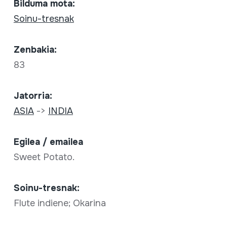
Bilduma mota:
Soinu-tresnak
Zenbakia:
83
Jatorria:
ASIA
->
INDIA
Egilea / emailea
Sweet Potato.
Soinu-tresnak:
Flute indiene; Okarina