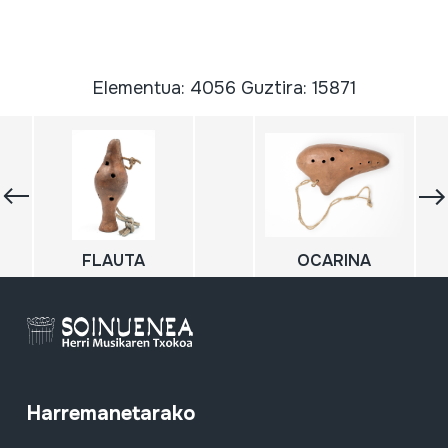
Elementua: 4056 Guztira: 15871
FLAUTA
OCARINA
Harremanetarako