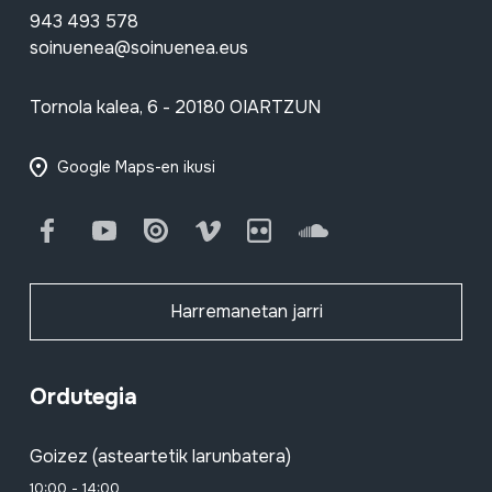
943 493 578
soinuenea@soinuenea.eus
Tornola kalea, 6 - 20180 OIARTZUN
Google Maps-en ikusi
Facebook
Youtube
Issuu
Vimeo
Flickr
SoundCloud
Harremanetan jarri
Ordutegia
Goizez (asteartetik larunbatera)
10:00 - 14:00