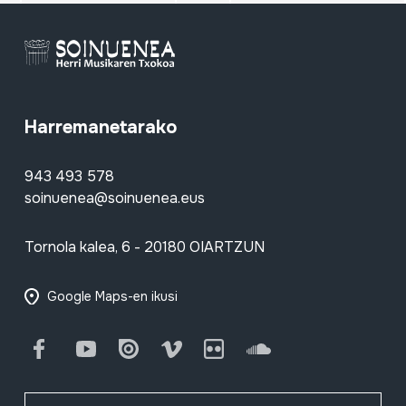
Harremanetarako
943 493 578
soinuenea@soinuenea.eus
Tornola kalea, 6 - 20180 OIARTZUN
Google Maps-en ikusi
Facebook
Youtube
Issuu
Vimeo
Flickr
SoundCloud