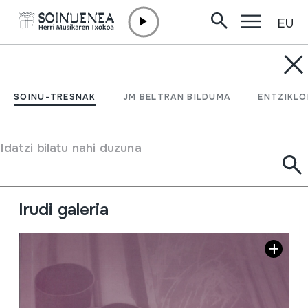
EU
Edukira zuzenean joan
SOINU-TRESNAK
II Ruta de los órgano
SOINU-TRESNAK
JM BELTRAN BILDUMA
ENTZIKLO
históricos, Castilla - La
Mancha
Idatzi bilatu nahi duzuna
Egilea
Ezberdinak
Irudi galeria