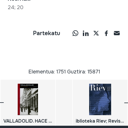
24; 20
Partekatu
Elementua: 1751 Guztira: 15871
VALLADOLID. HACE 100 AÑOS
iblioteka Riev; Revista Internacional de los Estudios Vascos - Eusko Ikaskuntzen Nazioarteko Aldizkaria - Revue Internationale des Etudes Basques - International Journal on Basque Studies; nº 61.1; 1-238; 2016;