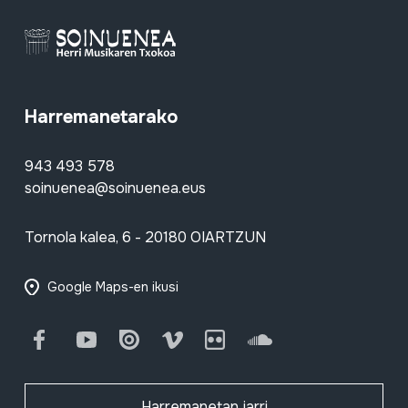
Harremanetarako
943 493 578
soinuenea@soinuenea.eus
Tornola kalea, 6 - 20180 OIARTZUN
Google Maps-en ikusi
Facebook
Youtube
Issuu
Vimeo
Flickr
SoundCloud
Harremanetan jarri