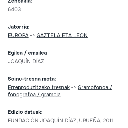
Zenbakia:
6403
Jatorria:
EUROPA
->
GAZTELA ETA LEON
Egilea / emailea
JOAQUÍN DÍAZ
Soinu-tresna mota:
Erreproduzitzeko tresnak
->
Gramofonoa /
fonografoa / gramola
Edizio datuak:
FUNDACIÓN JOAQUÍN DÍAZ; URUEÑA; 2011