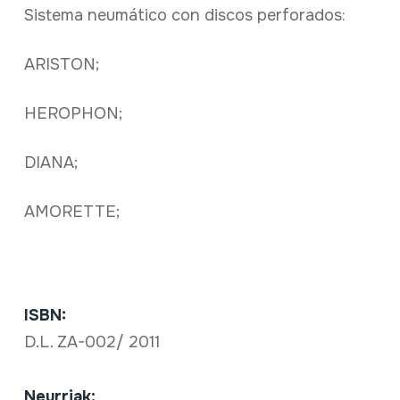
Sistema neumático con discos perforados:
ARISTON;
HEROPHON;
DIANA;
AMORETTE;
ISBN:
D.L. ZA-002/ 2011
Neurriak: