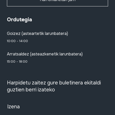
Ordutegia
Goizez (asteartetik larunbatera)
10:00 - 14:00
Arratsaldez (asteazkenetik larunbatera)
15:00 - 18:00
Harpidetu zaitez gure buletinera ekitaldi
guztien berri izateko
Izena