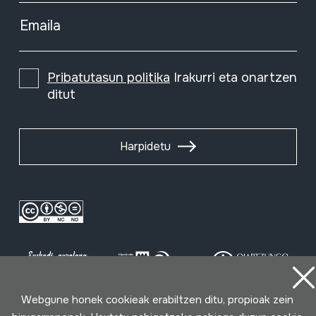
Emaila
Pribatutasun politika
Irakurri eta onartzen
ditut
Harpidetu
Webgune honek cookieak erabiltzen ditu, propioak zein