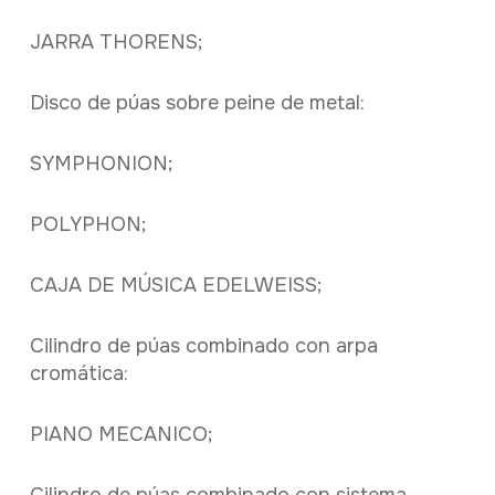
JARRA THORENS;
Disco de púas sobre peine de metal:
SYMPHONION;
POLYPHON;
CAJA DE MÚSICA EDELWEISS;
Cilindro de púas combinado con arpa
cromática:
PIANO MECANICO;