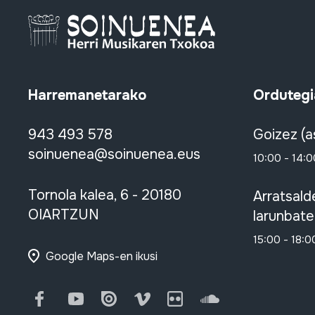
Harremanetarako
Ordutegi
943 493 578
Goizez (a
soinuenea@soinuenea.eus
10:00 - 14:0
Tornola kalea, 6 - 20180
Arratsald
OIARTZUN
larunbate
15:00 - 18:0
Google Maps-en ikusi
Facebook
Youtube
Issuu
Vimeo
Flickr
SoundCloud