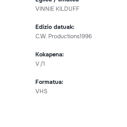
VINNIE KILDUFF
Edizio datuak:
C.W. Productions1996
Kokapena:
V /1
Formatua:
VHS