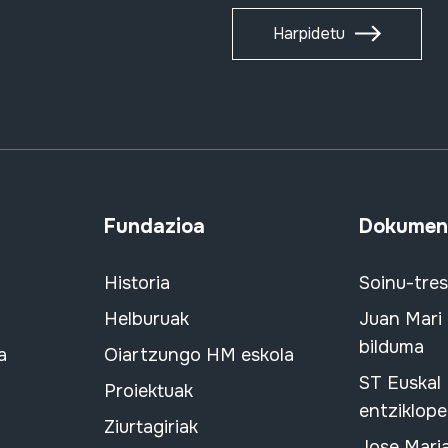
Harpidetu
Fundazioa
Dokument
Historia
Soinu-tre
Helburuak
Juan Mari
bilduma
a
Oiartzungo HM eskola
ST Euskal
Proiektuak
entziklope
Ziurtagiriak
Jose Mari