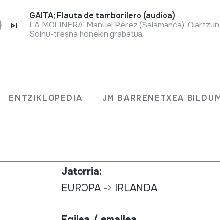
GAITA; Flauta de tamborilero (audioa)
LA MOLINERA. Manuel Pérez (Salamanca). Oiartzun
Soinu-tresna honekin grabatua.
Bilduma mota:
Irudi artxiboa
ENTZIKLOPEDIA
JM BARRENETXEA BILDU
Zenbakia:
304
Jatorria:
EUROPA
->
IRLANDA
Egilea / emailea