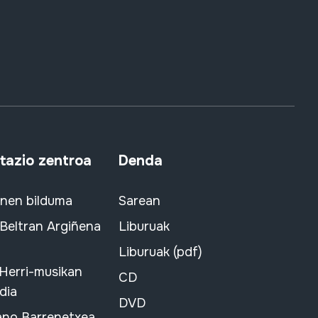
azio zentroa
Denda
snen bilduma
Sarean
 Beltran Argiñena
Liburuak
Liburuak (pdf)
 Herri-musikan
CD
dia
DVD
ano Barrenetxea