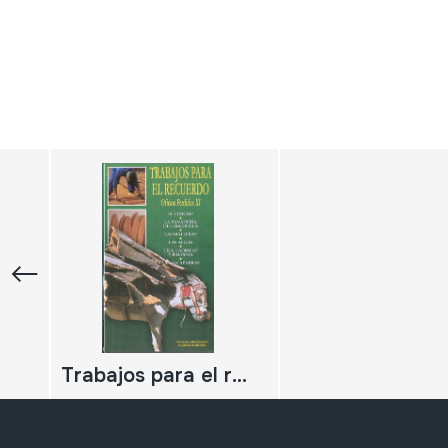
Trabajos para el recuerdo 1; Oficios perdidos XI El corcho La panaderia de Corcolilla Las malleras Las algas Teja, ladrillo y baldosa Las alcaparras