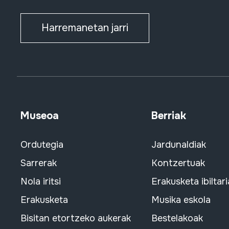
Harremanetan jarri
Museoa
Berriak
Ordutegia
Jardunaldiak
Sarrerak
Kontzertuak
Nola iritsi
Erakusketa ibiltari
Erakusketa
Musika eskola
Bisitan etortzeko aukerak
Bestelakoak