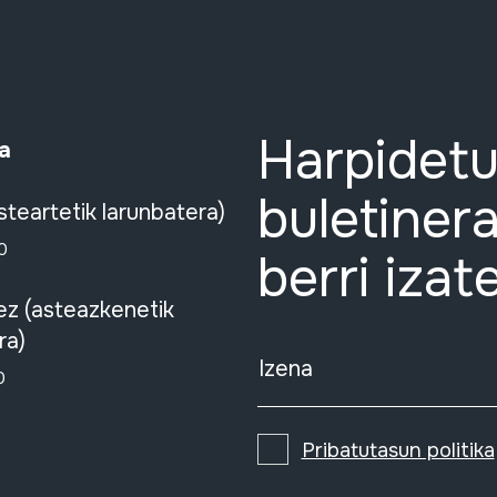
Harpidetu
a
buletinera
steartetik larunbatera)
0
berri izat
ez (asteazkenetik
ra)
Izena
0
Pribatutasun politika