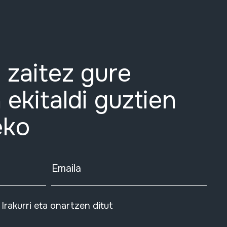
 zaitez gure
 ekitaldi guztien
eko
Emaila
Irakurri eta onartzen ditut