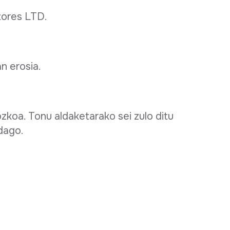
tores LTD.
an erosia.
ozkoa. Tonu aldaketarako sei zulo ditu
dago.