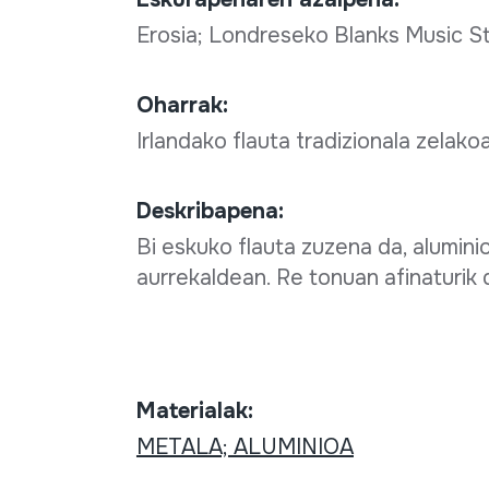
Erosia; Londreseko Blanks Music S
Oharrak:
Irlandako flauta tradizionala zelako
Deskribapena:
Bi eskuko flauta zuzena da, alumini
aurrekaldean. Re tonuan afinaturik 
Materialak:
METALA; ALUMINIOA