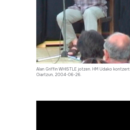
Alan Griffin WHISTLE jotzen. HM Udako kontzert
Oiartzun, 2004-06-26.