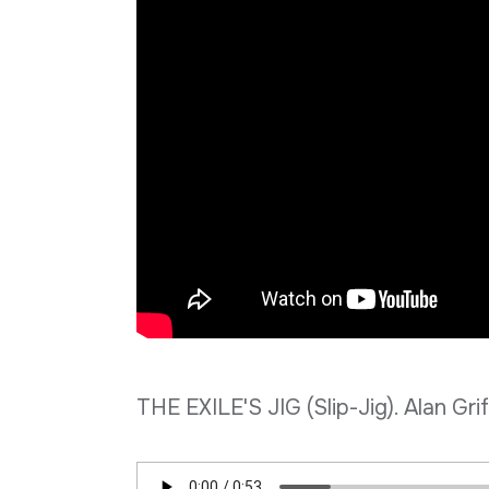
THE EXILE'S JIG (Slip-Jig). Alan Gri