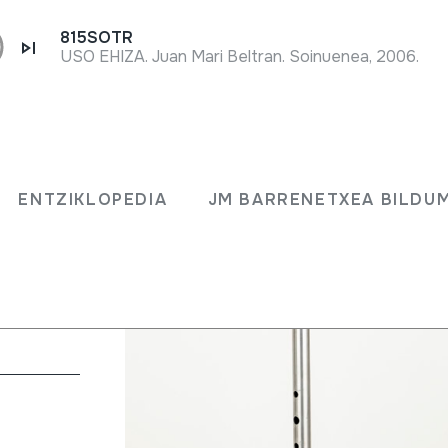
815SOTR
USO EHIZA. Juan Mari Beltran. Soinuenea, 2006.
ENTZIKLOPEDIA
JM BARRENETXEA BILDU
k fakturan.
eskuak) + kena