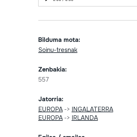
Bilduma mota:
Soinu-tresnak
Zenbakia:
557
Jatorria:
EUROPA
->
INGALATERRA
EUROPA
->
IRLANDA