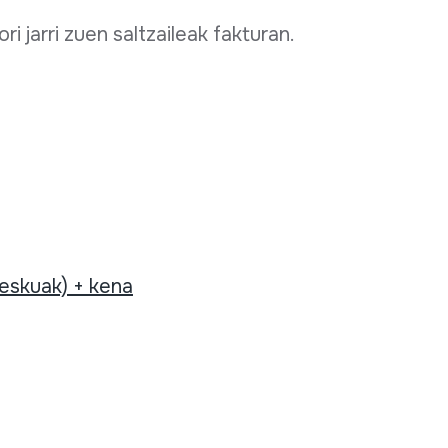
i jarri zuen saltzaileak fakturan.
 eskuak) + kena