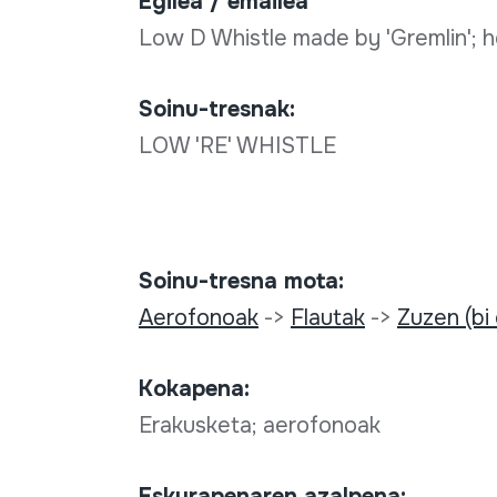
Egilea / emailea
Low D Whistle made by 'Gremlin'; hor
Soinu-tresnak:
LOW 'RE' WHISTLE
Soinu-tresna mota:
Aerofonoak
->
Flautak
->
Zuzen (bi
Kokapena:
Erakusketa; aerofonoak
Eskurapenaren azalpena: