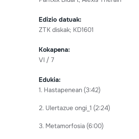
Edizio datuak:
ZTK diskak; KD1601
Kokapena:
VI / 7
Edukia:
1. Hastapenean (3:42)
2. Ulertazue ongi_1 (2:24)
3. Metamorfosia (6:00)