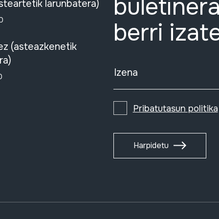
buletinera
steartetik larunbatera)
0
berri izat
ez (asteazkenetik
ra)
Izena
0
Pribatutasun politika
Harpidetu