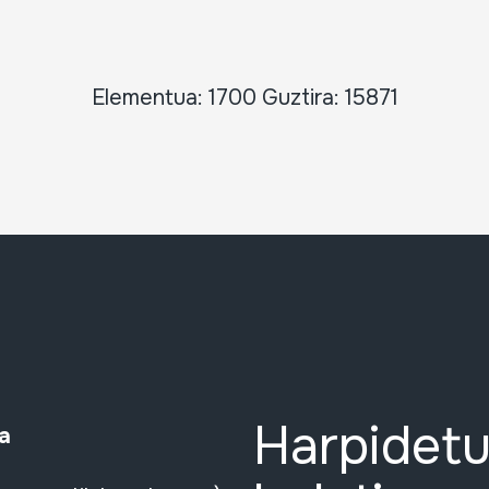
Elementua: 1700 Guztira: 15871
Harpidetu
a