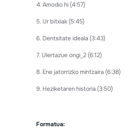
4. Amodio hi (4:57)
5. Ur bitxiak (5:45)
6. Dentsitate ideala (3:43)
7. Ulertazue ongi_2 (6:12)
8. Ene jatorrizko mintzaira (6:38)
9. Heziketaren historia (3:50)
Formatua: