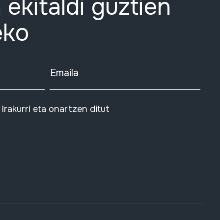
 ekitaldi guztien
eko
Emaila
Irakurri eta onartzen ditut