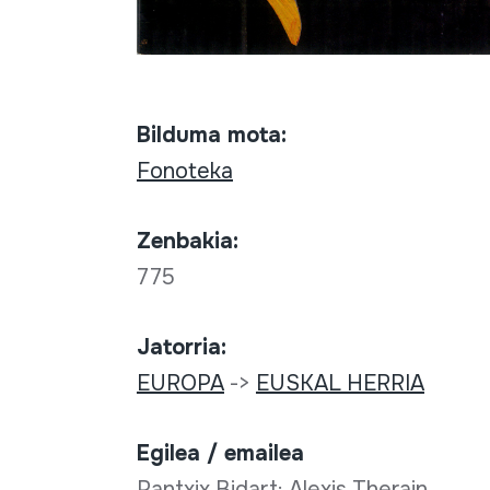
Bilduma mota:
Fonoteka
Zenbakia:
775
Jatorria:
EUROPA
->
EUSKAL HERRIA
Egilea / emailea
Pantxix Bidart; Alexis Therain