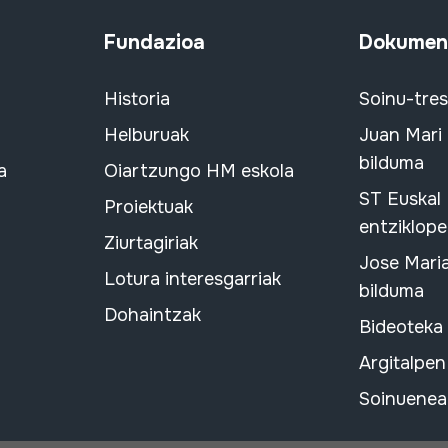
Fundazioa
Dokument
Historia
Soinu-tre
Helburuak
Juan Mari
bilduma
a
Oiartzungo HM eskola
ST Euskal
Proiektuak
entziklope
Ziurtagiriak
Jose Mari
Lotura interesgarriak
bilduma
Dohaintzak
Bideoteka
Argitalpen
Soinuenean