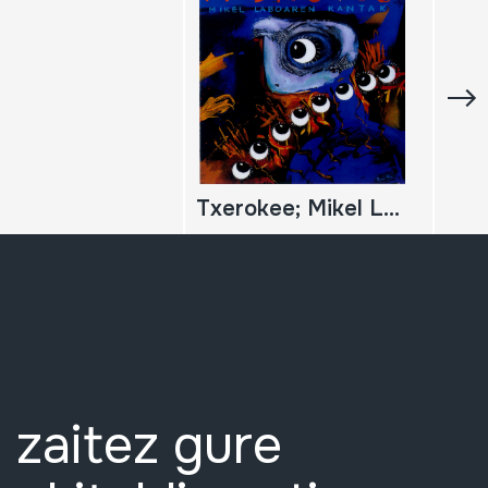
Txerokee; Mikel Laboaren kantak
 zaitez gure