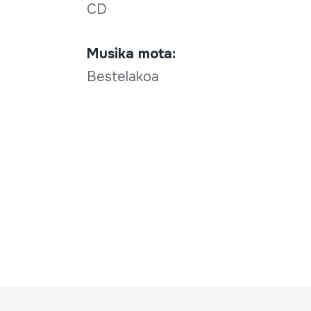
CD
Musika mota:
Bestelakoa