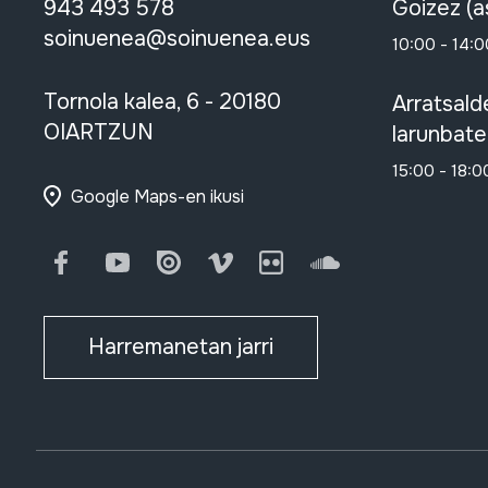
943 493 578
Goizez (a
soinuenea@soinuenea.eus
10:00 - 14:0
Tornola kalea, 6 - 20180
Arratsald
OIARTZUN
larunbate
15:00 - 18:0
Google Maps-en ikusi
Facebook
Youtube
Issuu
Vimeo
Flickr
SoundCloud
Harremanetan jarri