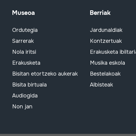
Museoa
Berriak
Ordutegia
Jardunaldiak
Sarrerak
Kontzertuak
Nola iritsi
Erakusketa ibiltari
Erakusketa
Musika eskola
Bisitan etortzeko aukerak
Bestelakoak
Bisita birtuala
Albisteak
Audiogida
Non jan