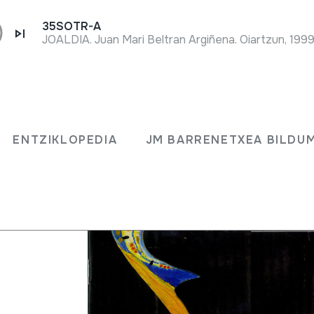
35SOTR-A
JOALDIA. Juan Mari Beltran Argiñena. Oiartzun, 1999
ENTZIKLOPEDIA
JM BARRENETXEA BILDU