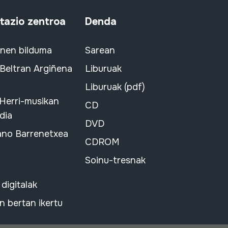
azio zentroa
Denda
snen bilduma
Sarean
 Beltran Argiñena
Liburuak
Liburuak (pdf)
 Herri-musikan
CD
dia
DVD
ano Barrenetxea
CDROM
Soinu-tresnak
 digitalak
 bertan ikertu