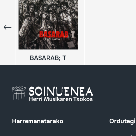
BASARAB; T
Harremanetarako
Ordutegi