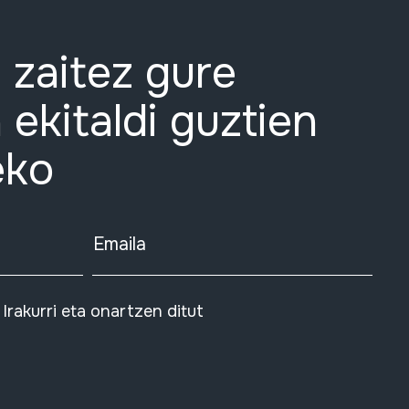
 zaitez gure
 ekitaldi guztien
eko
Emaila
Irakurri eta onartzen ditut