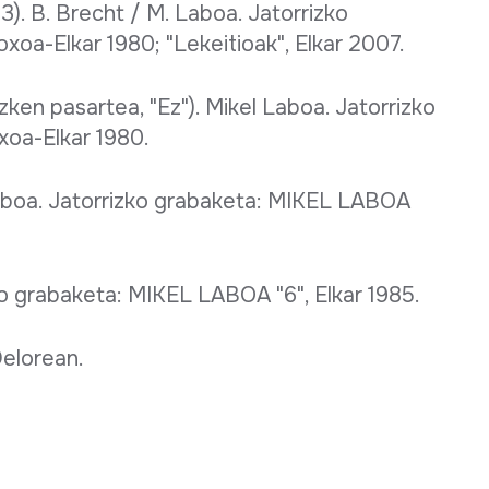
 3). B. Brecht / M. Laboa. Jatorrizko
oa-Elkar 1980; "Lekeitioak", Elkar 2007.
ken pasartea, "Ez"). Mikel Laboa. Jatorrizko
oa-Elkar 1980.
Laboa. Jatorrizko grabaketa: MIKEL LABOA
ko grabaketa: MIKEL LABOA "6", Elkar 1985.
Delorean.