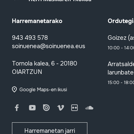
Harremanetarako
Ordutegi
943 493 578
Goizez (a
soinuenea@soinuenea.eus
10:00 - 14:0
Tornola kalea, 6 - 20180
Arratsald
OIARTZUN
larunbate
15:00 - 18:0
Google Maps-en ikusi
Facebook
Youtube
Issuu
Vimeo
Flickr
SoundCloud
Harremanetan jarri