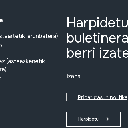
Harpidetu
a
buletinera
steartetik larunbatera)
0
berri izat
ez (asteazkenetik
ra)
Izena
0
Pribatutasun politika
Harpidetu