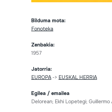
Bilduma mota:
Fonoteka
Zenbakia:
1957
Jatorria:
EUROPA
->
EUSKAL HERRIA
Egilea / emailea
Delorean; Ekhi Lopetegi; Guillermo