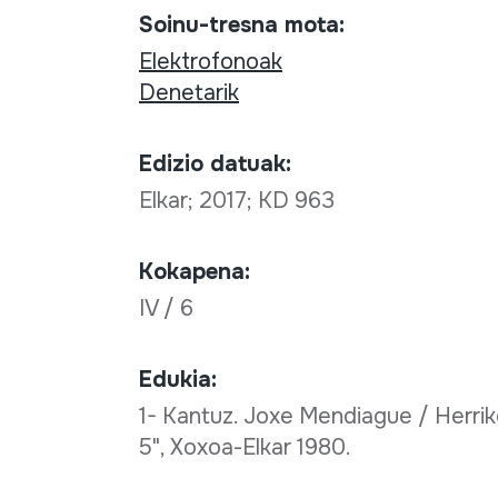
Soinu-tresna mota:
Elektrofonoak
Denetarik
Edizio datuak:
Elkar; 2017; KD 963
Kokapena:
IV / 6
Edukia:
1- Kantuz. Joxe Mendiague / Herri
5", Xoxoa-Elkar 1980.