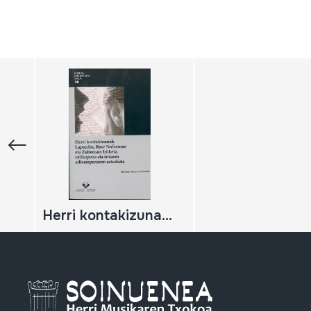
Herri kontakizunak Lapurdin, Baxe Nafarroan eta Zuberoan: bilketa, sailkapena eta irriaren adierazpenaren azterketa