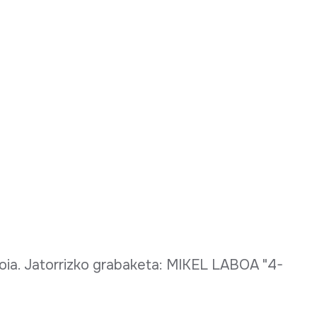
koia. Jatorrizko grabaketa: MIKEL LABOA "4-