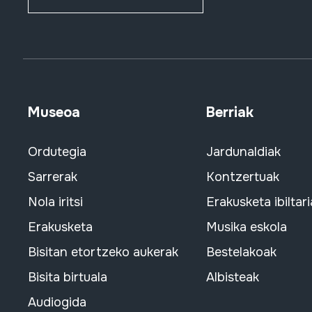
Museoa
Berriak
Ordutegia
Jardunaldiak
Sarrerak
Kontzertuak
Nola iritsi
Erakusketa ibiltari
Erakusketa
Musika eskola
Bisitan etortzeko aukerak
Bestelakoak
Bisita birtuala
Albisteak
Audiogida