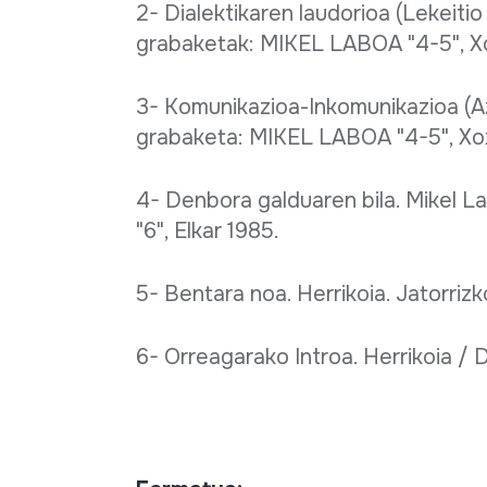
2- Dialektikaren laudorioa (Lekeitio
grabaketak: MIKEL LABOA "4-5", Xox
3- Komunikazioa-Inkomunikazioa (Az
grabaketa: MIKEL LABOA "4-5", Xox
4- Denbora galduaren bila. Mikel 
"6", Elkar 1985.
5- Bentara noa. Herrikoia. Jatorriz
6- Orreagarako Introa. Herrikoia / 