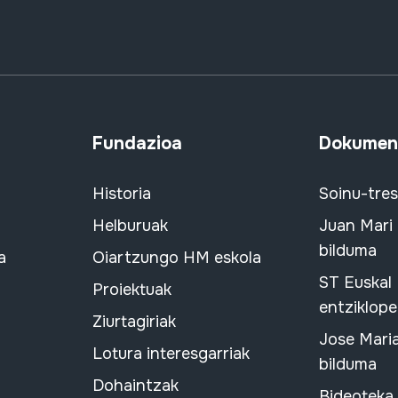
Fundazioa
Dokument
Historia
Soinu-tre
Helburuak
Juan Mari
bilduma
a
Oiartzungo HM eskola
ST Euskal
Proiektuak
entziklope
Ziurtagiriak
Jose Mari
Lotura interesgarriak
bilduma
Dohaintzak
Bideoteka