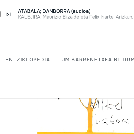
ATABALA; DANBORRA (audioa)
KALEJIRA. Maurizio Elizalde eta Felix Iriarte. Arizkun,
ENTZIKLOPEDIA
JM BARRENETXEA BILDU
 Igor Escudero