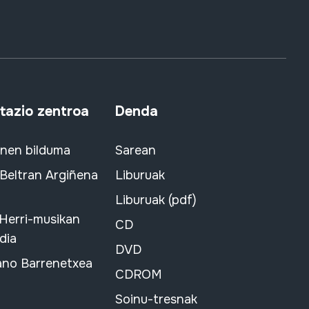
azio zentroa
Denda
snen bilduma
Sarean
 Beltran Argiñena
Liburuak
Liburuak (pdf)
 Herri-musikan
CD
dia
DVD
ano Barrenetxea
CDROM
Soinu-tresnak