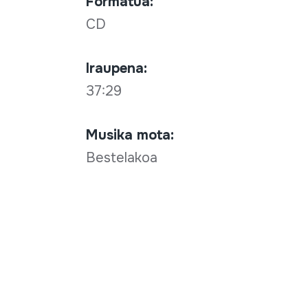
Formatua:
CD
Iraupena:
37:29
Musika mota:
Bestelakoa