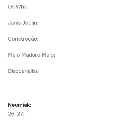
Os Who;
Janis Joplin;
Construçâo;
Maio Maduro Maio;
Discoanálise
Neurriak:
26; 27;