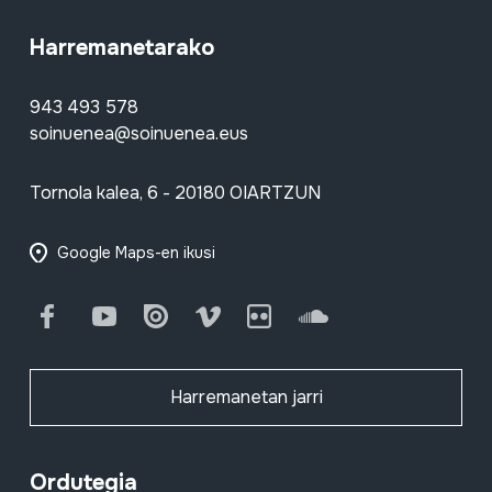
Harremanetarako
943 493 578
soinuenea@soinuenea.eus
Tornola kalea, 6 - 20180 OIARTZUN
Google Maps-en ikusi
Facebook
Youtube
Issuu
Vimeo
Flickr
SoundCloud
Harremanetan jarri
Ordutegia