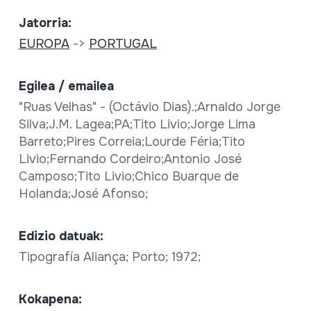
Jatorria:
EUROPA
->
PORTUGAL
Egilea / emailea
"Ruas Velhas" - (Octávio Dias).;Arnaldo Jorge
Silva;J.M. Lagea;PA;Tito Livio;Jorge Lima
Barreto;Pires Correia;Lourde Féria;Tito
Livio;Fernando Cordeiro;Antonio José
Camposo;Tito Livio;Chico Buarque de
Holanda;José Afonso;
Edizio datuak:
Tipografía Aliança; Porto; 1972;
Kokapena: