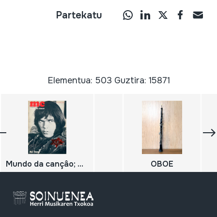
Partekatu
Elementua: 503 Guztira: 15871
Mundo da cançâo; Neil Young;
OBOE