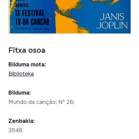
Fitxa osoa
Bilduma mota:
Biblioteka
Bilduma:
Mundo da cançâo; Nº 26;
Zenbakia:
3546