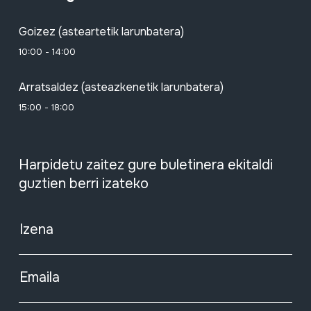
Goizez (asteartetik larunbatera)
10:00 - 14:00
Arratsaldez (asteazkenetik larunbatera)
15:00 - 18:00
Harpidetu zaitez gure buletinera ekitaldi
guztien berri izateko
Izena
Emaila