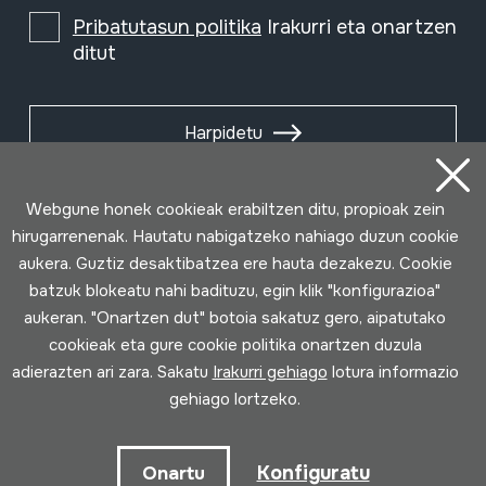
Pribatutasun politika
Irakurri eta onartzen
ditut
Harpidetu
Webgune honek cookieak erabiltzen ditu, propioak zein
hirugarrenenak. Hautatu nabigatzeko nahiago duzun cookie
aukera. Guztiz desaktibatzea ere hauta dezakezu. Cookie
batzuk blokeatu nahi badituzu, egin klik "konfigurazioa"
aukeran. "Onartzen dut" botoia sakatuz gero, aipatutako
cookieak eta gure cookie politika onartzen duzula
adierazten ari zara. Sakatu
Irakurri gehiago
lotura informazio
gehiago lortzeko.
Erabilpen baldintzak
Pribatutasun politika
Cookie politika
Konfiguratu
Onartu
Loturak garatua