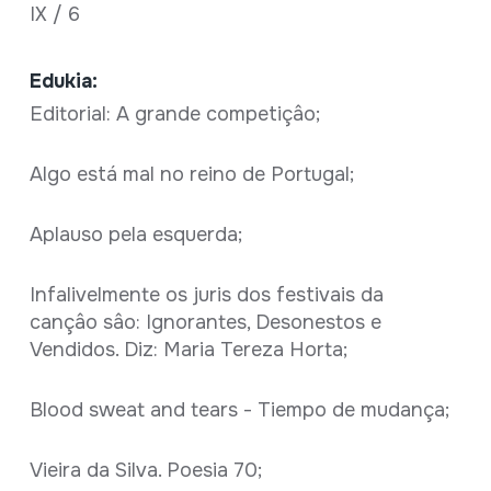
IX / 6
Edukia:
Editorial: A grande competiçâo;
Algo está mal no reino de Portugal;
Aplauso pela esquerda;
Infalivelmente os juris dos festivais da
cançâo sâo: Ignorantes, Desonestos e
Vendidos. Diz: Maria Tereza Horta;
Blood sweat and tears - Tiempo de mudança;
Vieira da Silva. Poesia 70;