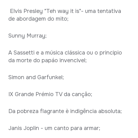
Elvis Presley "Teh way it is"- uma tentativa
de abordagem do mito;
Sunny Murray;
A Sassetti e a música clássica ou o principio
da morte do papáo invencivel;
Simon and Garfunkel;
IX Grande Prémio TV da cançâo;
Da pobreza flagrante è indigência absoluta;
Janis Joplin - um canto para armar;