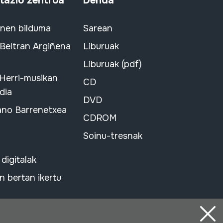
azio zentroa
Denda
snen bilduma
Sarean
 Beltran Argiñena
Liburuak
Liburuak (pdf)
 Herri-musikan
CD
dia
DVD
ano Barrenetxea
CDROM
Soinu-tresnak
 digitalak
 bertan ikertu