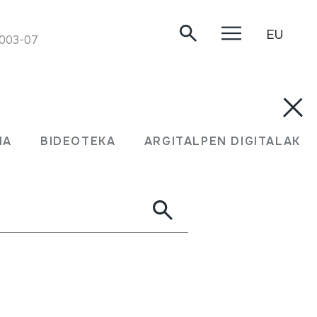
EU
03-07-05. Galdric Santana
MA
BIDEOTEKA
ARGITALPEN DIGITALAK
ol. 2