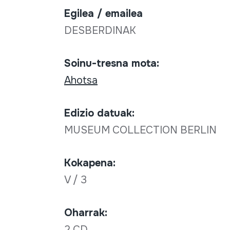
Egilea / emailea
DESBERDINAK
Soinu-tresna mota:
Ahotsa
Edizio datuak:
MUSEUM COLLECTION BERLIN
Kokapena:
V / 3
Oharrak:
2 CD