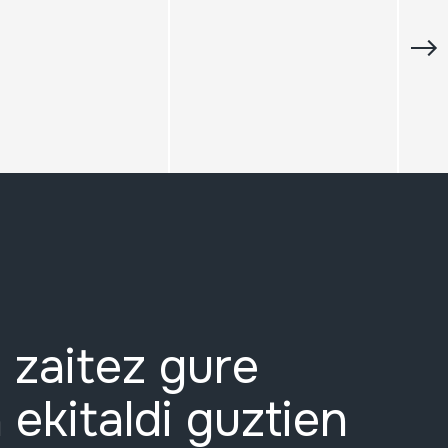
 zaitez gure
 ekitaldi guztien