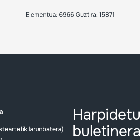
Elementua: 6966 Guztira: 15871
Harpidetu
a
buletinera
steartetik larunbatera)
0