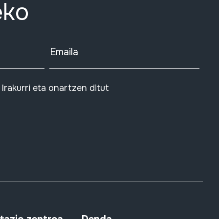
eko
Emaila
Irakurri eta onartzen ditut