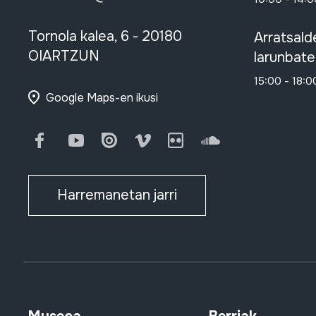
Tornola kalea, 6 - 20180
Arratsald
OIARTZUN
larunbate
15:00 - 18:0
Google Maps-en ikusi
Facebook
Youtube
Issuu
Vimeo
Flickr
SoundCloud
Harremanetan jarri