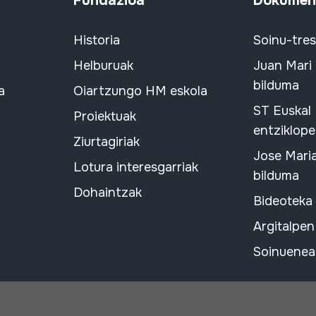
Fundazioa
Dokument
Historia
Soinu-tre
Helburuak
Juan Mari
bilduma
a
Oiartzungo HM eskola
ST Euskal
Proiektuak
entziklope
Ziurtagiriak
Jose Mari
Lotura interesgarriak
bilduma
Dohaintzak
Bideoteka
Argitalpen
Soinuenean