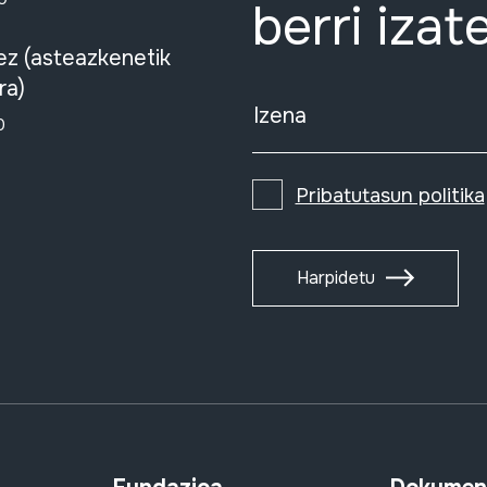
berri izat
ez (asteazkenetik
ra)
Izena
0
Pribatutasun politika
Harpidetu