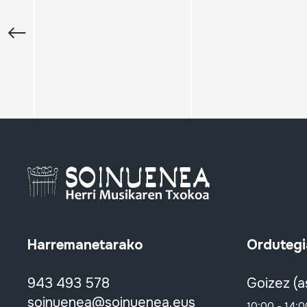
Harremanetarako
Ordutegi
943 493 578
Goizez (a
soinuenea@soinuenea.eus
10:00 - 14:0