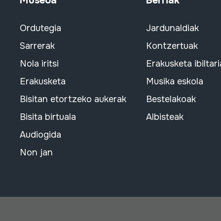
Museoa
Berriak
Ordutegia
Jardunaldiak
Sarrerak
Kontzertuak
Nola iritsi
Erakusketa ibiltari
Erakusketa
Musika eskola
Bisitan etortzeko aukerak
Bestelakoak
Bisita birtuala
Albisteak
Audiogida
Non jan