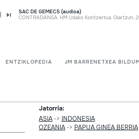
SAC DE GEMECS (audioa)
CONTRADANSA. HM Udako Kontzertua. Oiartzun, 20
Bilduma mota:
ND
Fonoteka
ENTZIKLOPEDIA
JM BARRENETXEA BILDU
AN
Bilduma:
MC; Museum Collection Berlin; 20 V
Jatorria:
ASIA
->
INDONESIA
OZEANIA
->
PAPUA GINEA BERRIA