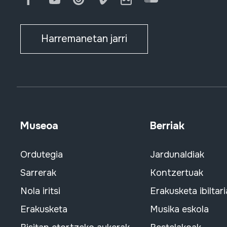
Facebook
Youtube
Issuu
Vimeo
Flickr
SoundCloud
Harremanetan jarri
Museoa
Berriak
Ordutegia
Jardunaldiak
Sarrerak
Kontzertuak
Nola iritsi
Erakusketa ibiltari
Erakusketa
Musika eskola