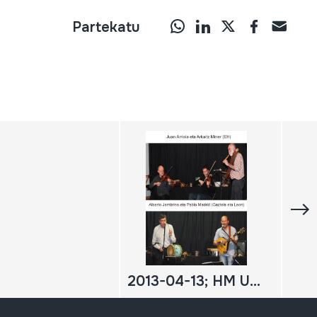
Partekatu
2013-04-13; HM Udaberriko kontzertua; Oiartzun; Herri Musikaren Txokoa; JUAN ARRIOLA eta ARKAITZ MINER; Hariari tiraka; Alberto Jambrina; Pablo Madrid; DIGITALA