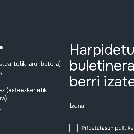
Harpidetu
a
buletinera
steartetik larunbatera)
0
berri izat
ez (asteazkenetik
ra)
Izena
0
Pribatutasun politika