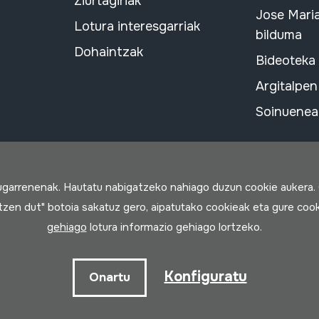
Ziurtagiriak
Jose Mari
Lotura interesgarriak
bilduma
Dohaintzak
Bideoteka
Argitalpen
Soinuenean
rugarrenenak. Hautatu nabigatzeko nahiago duzun cookie aukera.
rtzen dut" botoia sakatuz gero, aipatutako cookieak eta gure cook
gehiago
lotura informazio gehiago lortzeko.
a
Konfiguratu
Onartu