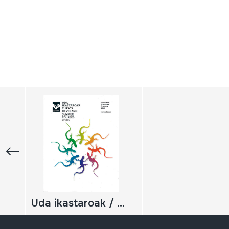
Uda ikastaroak / Cursos de verano / Summer courses; Egitaraua / Programa / Program ; 2018