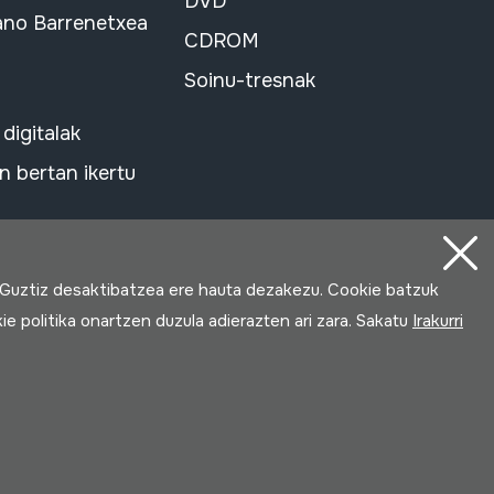
DVD
ano Barrenetxea
CDROM
Soinu-tresnak
 digitalak
 bertan ikertu
 Guztiz desaktibatzea ere hauta dezakezu. Cookie batzuk
ie politika onartzen duzula adierazten ari zara. Sakatu
Irakurri
Loturak garatua