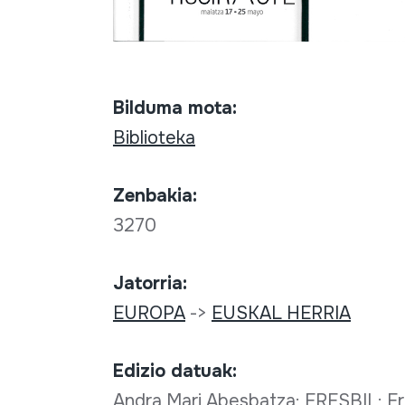
Bilduma mota:
Biblioteka
Zenbakia:
3270
Jatorria:
EUROPA
->
EUSKAL HERRIA
Edizio datuak:
Andra Mari Abesbatza; ERESBIL; Er