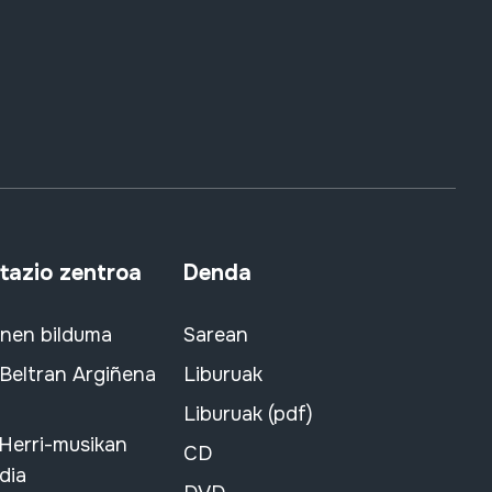
azio zentroa
Denda
snen bilduma
Sarean
 Beltran Argiñena
Liburuak
Liburuak (pdf)
 Herri-musikan
CD
dia