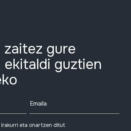
 zaitez gure
 ekitaldi guztien
eko
Emaila
Irakurri eta onartzen ditut