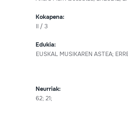
Kokapena:
II / 3
Edukia:
EUSKAL MUSIKAREN ASTEA; ERREN
Neurriak:
62; 21;