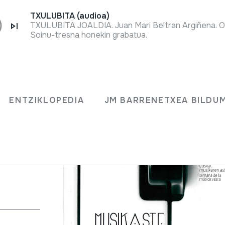
TXULUBITA (audioa)
TXULUBITA JOALDIA. Juan Mari Beltran Argiñena. O
Soinu-tresna honekin grabatua.
ENTZIKLOPEDIA
JM BARRENETXEA BILDU
NA DE