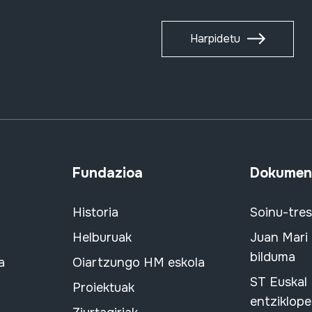
Harpidetu
Fundazioa
Dokument
Historia
Soinu-tre
Helburuak
Juan Mari
bilduma
a
Oiartzungo HM eskola
ST Euskal
Proiektuak
entziklope