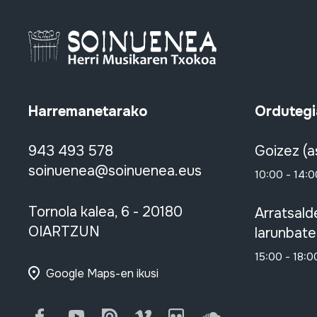
Harremanetarako
Ordutegi
943 493 578
Goizez (a
soinuenea@soinuenea.eus
10:00 - 14:0
Tornola kalea, 6 - 20180
Arratsald
OIARTZUN
larunbate
15:00 - 18:0
Google Maps-en ikusi