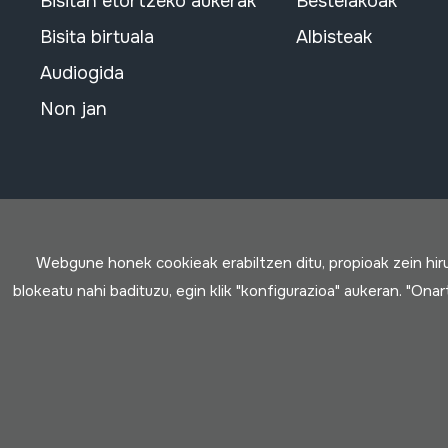
Bisitan etortzeko aukerak
Bestelakoak
Bisita birtuala
Albisteak
Audiogida
Non jan
Webgune honek cookieak erabiltzen ditu, propioak zein hi
blokeatu nahi badituzu, egin klik "konfigurazioa" aukeran. "Ona
Erabilpen baldintzak
Pribatutasun politika
Cookie politik