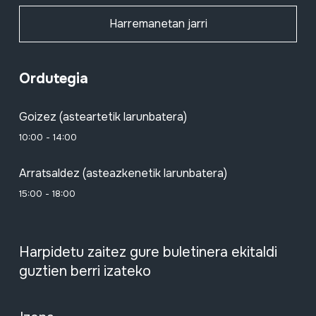
Harremanetan jarri
Ordutegia
Goizez (asteartetik larunbatera)
10:00 - 14:00
Arratsaldez (asteazkenetik larunbatera)
15:00 - 18:00
Harpidetu zaitez gure buletinera ekitaldi
guztien berri izateko