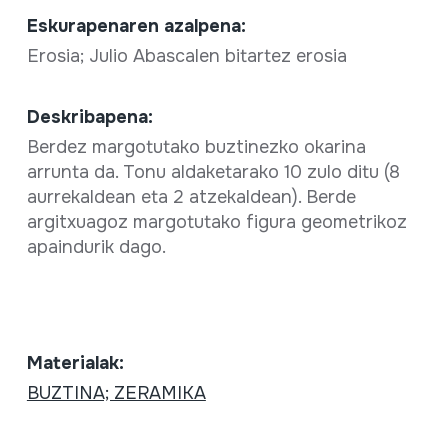
Eskurapenaren azalpena:
Erosia; Julio Abascalen bitartez erosia
Deskribapena:
Berdez margotutako buztinezko okarina
arrunta da. Tonu aldaketarako 10 zulo ditu (8
aurrekaldean eta 2 atzekaldean). Berde
argitxuagoz margotutako figura geometrikoz
apaindurik dago.
Materialak:
BUZTINA; ZERAMIKA