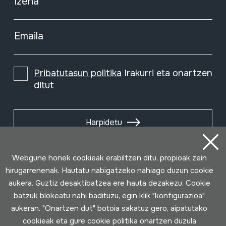
Izena
Emaila
Pribatutasun politika
Irakurri eta onartzen
ditut
Harpidetu
Webgune honek cookieak erabiltzen ditu, propioak zein
hirugarrenenak. Hautatu nabigatzeko nahiago duzun cookie
aukera. Guztiz desaktibatzea ere hauta dezakezu. Cookie
batzuk blokeatu nahi badituzu, egin klik "konfigurazioa"
aukeran. "Onartzen dut" botoia sakatuz gero, aipatutako
cookieak eta gure cookie politika onartzen duzula