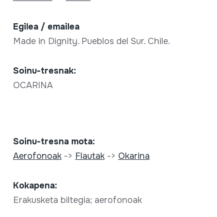
Egilea / emailea
Made in Dignity. Pueblos del Sur. Chile.
Soinu-tresnak:
OCARINA
Soinu-tresna mota:
Aerofonoak
->
Flautak
->
Okarina
Kokapena:
Erakusketa biltegia; aerofonoak