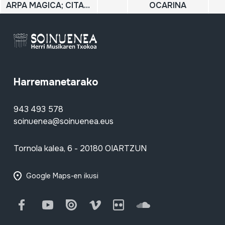
ARPA MAGICA; CITARA
OCARINA
Harremanetarako
943 493 578
soinuenea@soinuenea.eus
Tornola kalea, 6 - 20180 OIARTZUN
Google Maps-en ikusi
Facebook
Youtube
Issuu
Vimeo
Flickr
SoundCloud