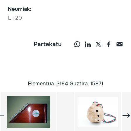
Neurriak:
L.: 20
Partekatu
Elementua: 3164 Guztira: 15871