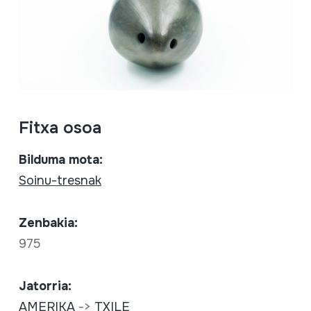
Fitxa osoa
Bilduma mota:
Soinu-tresnak
Zenbakia:
975
Jatorria:
AMERIKA
->
TXILE