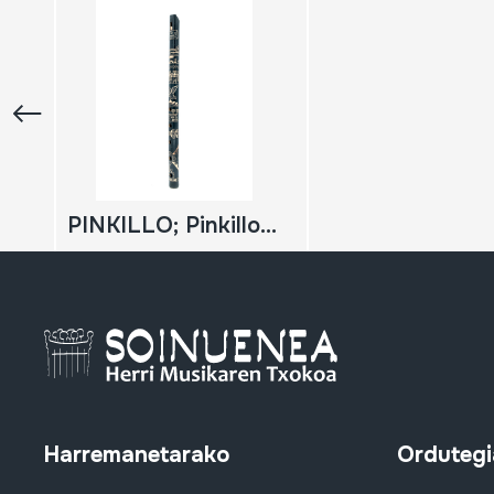
PINKILLO; Pinkillo handia
Harremanetarako
Ordutegi