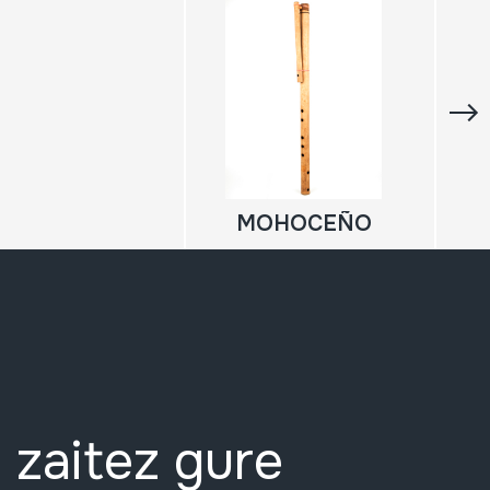
MOHOCEÑO
 zaitez gure