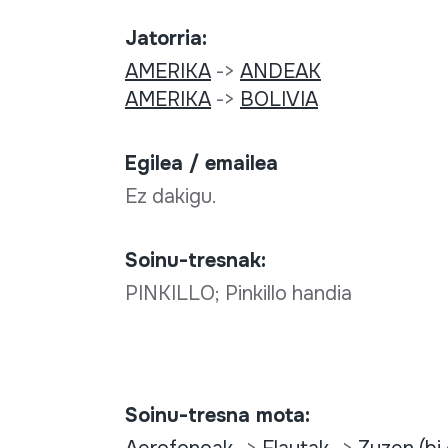
Jatorria:
AMERIKA
->
ANDEAK
AMERIKA
->
BOLIVIA
Egilea / emailea
Ez dakigu.
Soinu-tresnak:
PINKILLO; Pinkillo handia
Soinu-tresna mota: