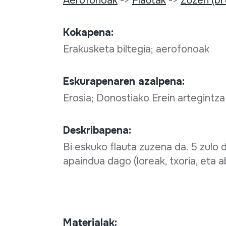
Aerofonoak
->
Flautak
->
Zuzen (bi
Kokapena:
Erakusketa biltegia; aerofonoak
Eskurapenaren azalpena:
Erosia; Donostiako Erein artegintz
Deskribapena:
Bi eskuko flauta zuzena da. 5 zulo d
apaindua dago (loreak, txoria, eta a
Materialak: