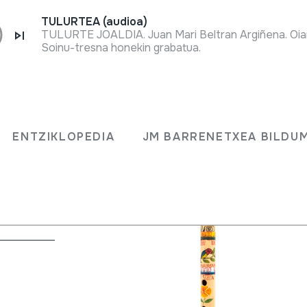
TULURTEA (audioa)
TULURTE JOALDIA. Juan Mari Beltran Argiñena. Oia
Soinu-tresna honekin grabatua.
ENTZIKLOPEDIA
JM BARRENETXEA BILDU
eskuak) + kena