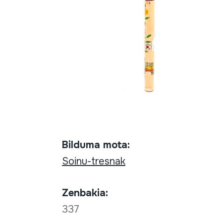
Bilduma mota:
Soinu-tresnak
Zenbakia:
337