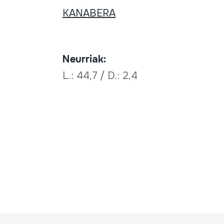
KANABERA
Neurriak:
L.: 44,7 / D.: 2,4