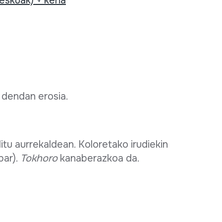
 eskuak) + kena
a dendan erosia.
itu aurrekaldean. Koloretako irudiekin
bar).
Tokhoro
kanaberazkoa da.