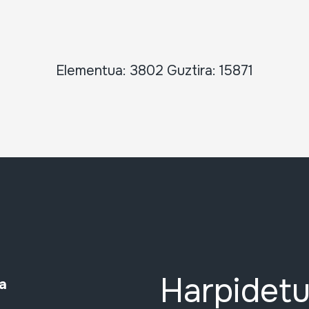
Elementua: 3802 Guztira: 15871
Harpidetu
a