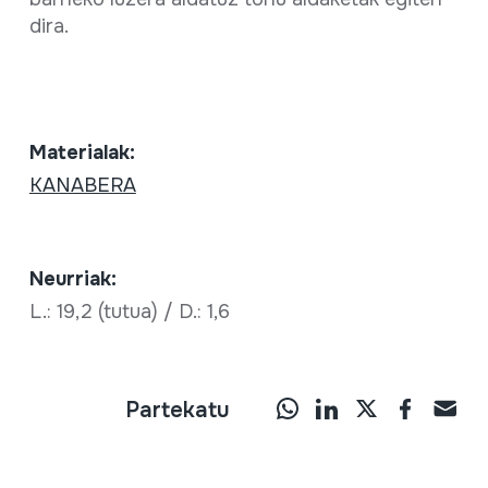
dira.
Materialak:
KANABERA
Neurriak:
L.: 19,2 (tutua) / D.: 1,6
Partekatu