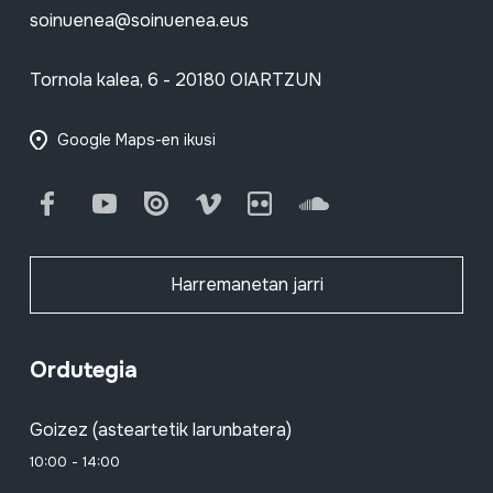
soinuenea@soinuenea.eus
Tornola kalea, 6 - 20180 OIARTZUN
Google Maps-en ikusi
Facebook
Youtube
Issuu
Vimeo
Flickr
SoundCloud
Harremanetan jarri
Ordutegia
Goizez (asteartetik larunbatera)
10:00 - 14:00