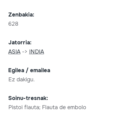
Zenbakia:
628
Jatorria:
ASIA
->
INDIA
Egilea / emailea
Ez dakigu.
Soinu-tresnak:
Pistoi flauta; Flauta de embolo