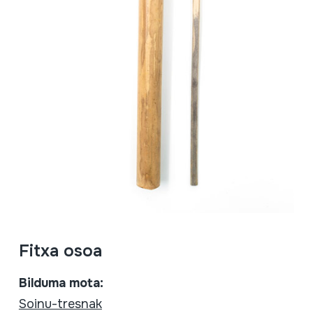
Fitxa osoa
Bilduma mota:
Soinu-tresnak