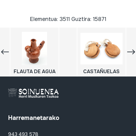
Elementua: 3511 Guztira: 15871
FLAUTA DE AGUA
CASTAÑUELAS
Harremanetarako
943 493 578