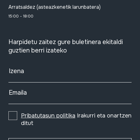
Arratsaldez (asteazkenetik larunbatera)
15:00 - 18:00
Harpidetu zaitez gure buletinera ekitaldi
guztien berri izateko
Izena
Emaila
Pribatutasun politika
Irakurri eta onartzen
ditut