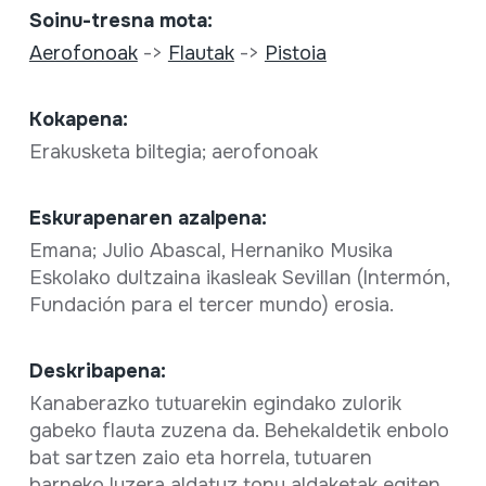
Soinu-tresna mota:
Aerofonoak
->
Flautak
->
Pistoia
Kokapena:
Erakusketa biltegia; aerofonoak
Eskurapenaren azalpena:
Emana; Julio Abascal, Hernaniko Musika
Eskolako dultzaina ikasleak Sevillan (Intermón,
Fundación para el tercer mundo) erosia.
Deskribapena:
Kanaberazko tutuarekin egindako zulorik
gabeko flauta zuzena da. Behekaldetik enbolo
bat sartzen zaio eta horrela, tutuaren
barneko luzera aldatuz tonu aldaketak egiten