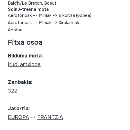
Balc'h/Le Breton; Boeuf
Soinu-tresna mota
Aerofonoak
->
Mihiak
->
Bikoitza (oboea)
Aerofonoak
->
Mihiak
->
Xirolarruak
Ahotsa
Fitxa osoa
Bilduma mota:
Irudi artxiboa
Zenbakia:
322
Jatorria:
EUROPA
->
FRANTZIA