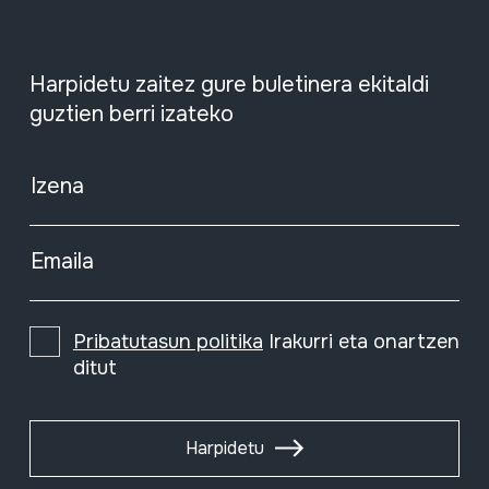
Harpidetu zaitez gure buletinera ekitaldi
guztien berri izateko
Izena
Emaila
Pribatutasun politika
Irakurri eta onartzen
ditut
Harpidetu