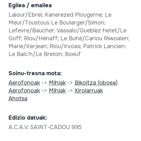
Egilea / emailea
Lalour/Ebrel; Kanerezed Plougerne; Le
Meur/Toustous Le Boularger/Simon;
Lefevre/Baucher; Vassalo/Gueblez hetet/Le
Goff; Riou/Hénaff; Le Buhé/Cariou Riwoalen;
Marie/Kerjean; Riou/Irvoas; Patrick Lancien;
Le Balc'h/Le Breton; Boeuf
Soinu-tresna mota:
Aerofonoak
->
Mihiak
->
Bikoitza (oboea)
Aerofonoak
->
Mihiak
->
Xirolarruak
Ahotsa
Edizio datuak:
A.C.A.V. SAINT-CADOU 995