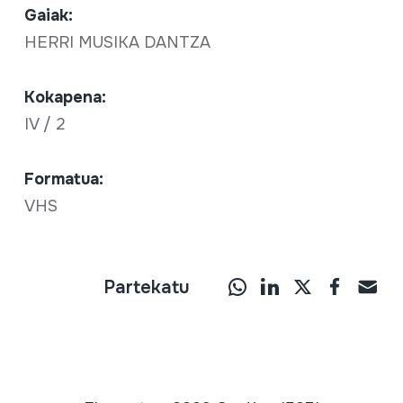
Gaiak:
HERRI MUSIKA DANTZA
Kokapena:
IV / 2
Formatua:
VHS
Partekatu