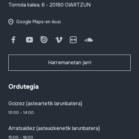
Tornola kalea, 6 - 20180 OIARTZUN
Google Maps-en ikusi
Facebook
Youtube
Issuu
Vimeo
Flickr
SoundCloud
Harremanetan jarri
Ordutegia
Goizez (asteartetik larunbatera)
10:00 - 14:00
Arratsaldez (asteazkenetik larunbatera)
15:00 - 18:00