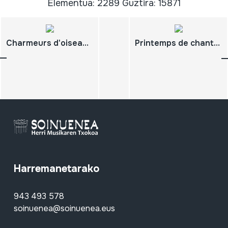
Elementua: 2289 Guztira: 15871
Charmeurs d'oiseaux & siffleurs de danses
Printemps de chanteauneuf 1993; Fest-deiz; Fest-noz
Harremanetarako
943 493 578
soinuenea@soinuenea.eus