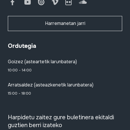
Facebook
Youtube
Issuu
Vimeo
Flickr
SoundCloud
Harremanetan jarri
Ordutegia
Goizez (asteartetik larunbatera)
10:00 - 14:00
Arratsaldez (asteazkenetik larunbatera)
15:00 - 18:00
Harpidetu zaitez gure buletinera ekitaldi
guztien berri izateko