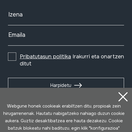
Izena
Emaila
Pribatutasun politika
Irakurri eta onartzen
ditut
Harpidetu
Webgune honek cookieak erabiltzen ditu, propioak zein
hirugarrenenak. Hautatu nabigatzeko nahiago duzun cookie
aukera. Guztiz desaktibatzea ere hauta dezakezu. Cookie
batzuk blokeatu nahi badituzu, egin klik "konfigurazioa"