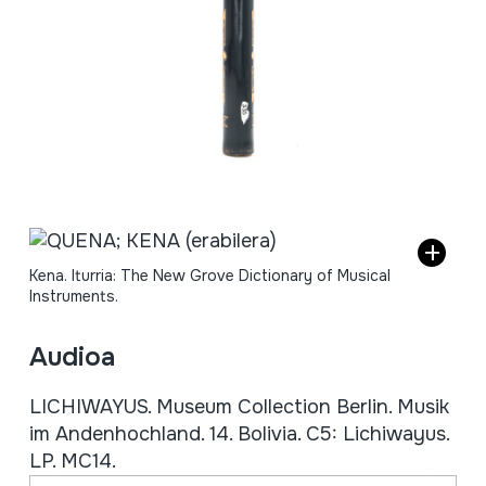
Kena. Iturria: The New Grove Dictionary of Musical
Instruments.
Audioa
LICHIWAYUS. Museum Collection Berlin. Musik
im Andenhochland. 14. Bolivia. C5: Lichiwayus.
LP. MC14.