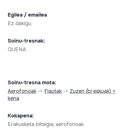
Egilea / emailea
Ez dakigu.
Soinu-tresnak:
QUENA
Soinu-tresna mota:
Aerofonoak
->
Flautak
->
Zuzen (bi eskuak) +
kena
Kokapena:
Erakusketa biltegia; aerofonoak