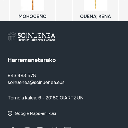
MOHOCEÑO
QUENA; KENA
Harremanetarako
943 493 578
soinuenea@soinuenea.eus
Tornola kalea, 6 - 20180 OIARTZUN
Google Maps-en ikusi