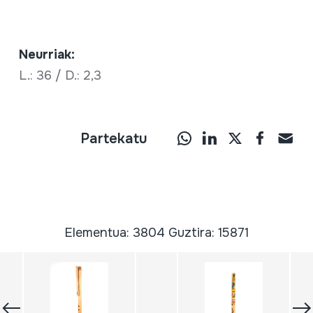
Neurriak:
L.: 36 / D.: 2,3
Partekatu
Elementua: 3804 Guztira: 15871