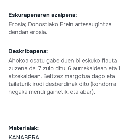
Eskurapenaren azalpena:
Erosia; Donostiako Erein artesaugintza
dendan erosia.
Deskribapena:
Ahokoa osatu gabe duen bi eskuko flauta
zuzena da. 7 zulo ditu, 6 aurrekaldean eta 1
atzekaldean. Beltzez margotua dago eta
tailaturik irudi desberdinak ditu (kondorra
hegaka mendi gainetik, eta abar).
Materialak:
KANABERA