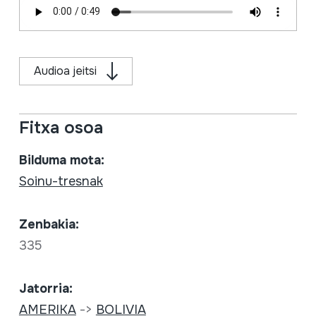
Audioa jeitsi
Fitxa osoa
Bilduma mota:
Soinu-tresnak
Zenbakia:
335
Jatorria:
AMERIKA
->
BOLIVIA