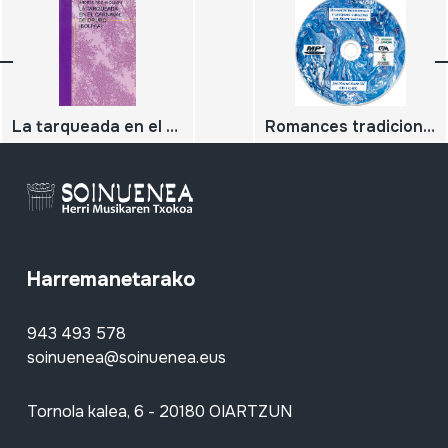
La tarqueada en el carnaval de Oruro (Bolivia);
Romances tradicionales y canciones narrativas del Aliste zamorano. CD 1 (1-85)
Harremanetarako
943 493 578
soinuenea@soinuenea.eus
Tornola kalea, 6 - 20180 OIARTZUN