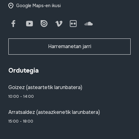
Google Maps-en ikusi
Facebook
Youtube
Issuu
Vimeo
Flickr
SoundCloud
Harremanetan jarri
Ordutegia
Goizez (asteartetik larunbatera)
10:00 - 14:00
Arratsaldez (asteazkenetik larunbatera)
15:00 - 18:00