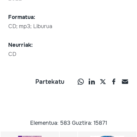
Formatua:
CD; mp3; Liburua
Neurriak:
CD
Partekatu
Elementua: 583 Guztira: 15871