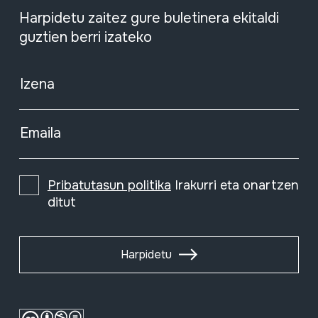
Harpidetu zaitez gure buletinera ekitaldi
guztien berri izateko
Izena
Emaila
Pribatutasun politika
Irakurri eta onartzen
ditut
Harpidetu