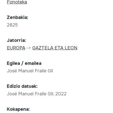
Fonoteka
Zenbakia:
2825
Jatorria:
EUROPA
->
GAZTELA ETA LEON
Egilea / emailea
José Manuel Fraile Gil
Edizio datuak:
José Manuel Fraile Gil; 2022
Kokapena: