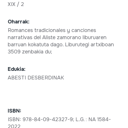
XIX / 2
Oharrak:
Romances tradicionales y canciones
narrativas del Aliste zamorano liburuaren
barruan kokatuta dago. Liburutegi artxiboan
3509 zenbakia du;
Edukia:
ABESTI DESBERDINAK
ISBN:
ISBN: 978-84-09-42327-9; L.G. : NA 1584-
2022