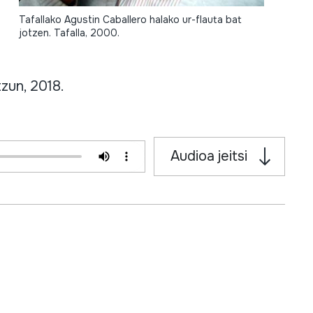
Tafallako Agustin Caballero halako ur-flauta bat
jotzen. Tafalla, 2000.
zun, 2018.
Audioa jeitsi