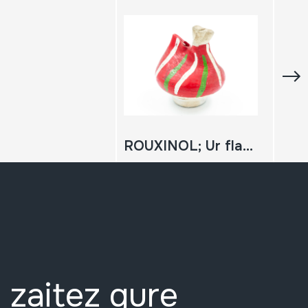
ROUXINOL; Ur flauta
 zaitez gure