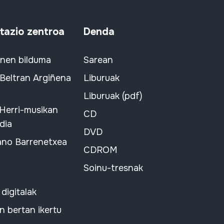
azio zentroa
Denda
snen bilduma
Sarean
 Beltran Argiñena
Liburuak
Liburuak (pdf)
 Herri-musikan
CD
dia
DVD
ano Barrenetxea
CDROM
Soinu-tresnak
 digitalak
 bertan ikertu