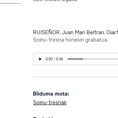
RUISEÑOR. Juan Mari Beltran. Oiart
Soinu-tresna honekin grabatua.
Bilduma mota:
Soinu-tresnak