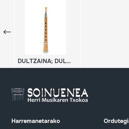
DULTZAINA; DULZAINA
Harremanetarako
Ordutegi