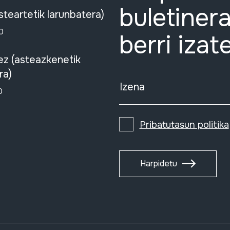
buletinera
steartetik larunbatera)
0
berri izat
ez (asteazkenetik
ra)
Izena
0
Pribatutasun politika
Harpidetu