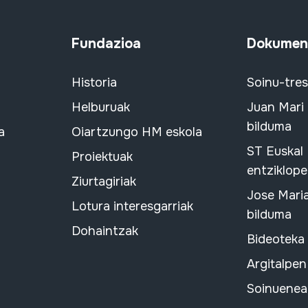
Fundazioa
Dokument
Historia
Soinu-tre
Helburuak
Juan Mari
bilduma
a
Oiartzungo HM eskola
ST Euskal
Proiektuak
entziklope
Ziurtagiriak
Jose Mari
Lotura interesgarriak
bilduma
Dohaintzak
Bideoteka
Argitalpen
Soinuenean