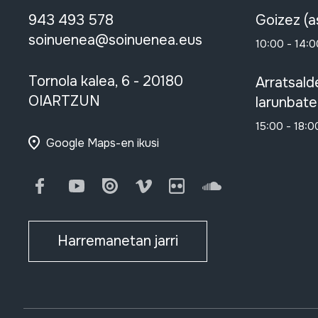
943 493 578
Goizez (a
soinuenea@soinuenea.eus
10:00 - 14:0
Tornola kalea, 6 - 20180
Arratsald
OIARTZUN
larunbate
15:00 - 18:0
Google Maps-en ikusi
Facebook
Youtube
Issuu
Vimeo
Flickr
SoundCloud
Harremanetan jarri