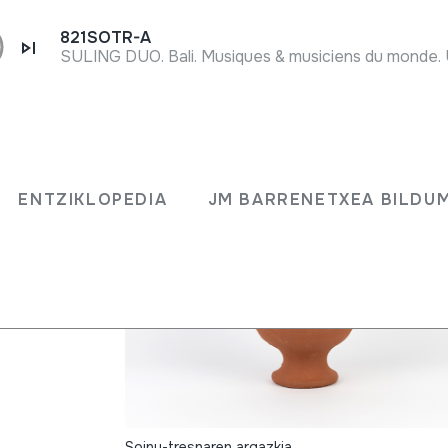
821SOTR-A
ENTZIKLOPEDIA
JM BARRENETXEA BILDU
Soinu-tresnaren argazkia.