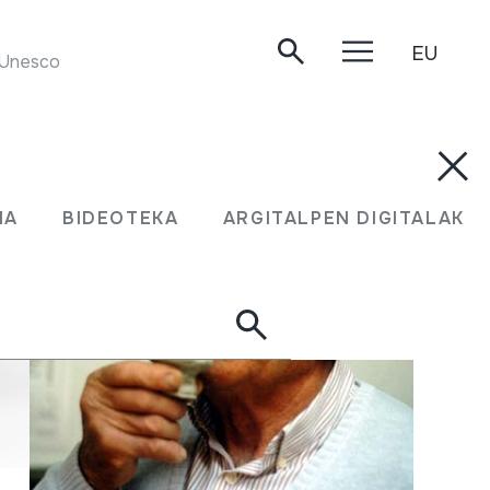
EU
SULING DUO. Bali. Musiques & musiciens du monde. Unesco Collection. D 8003.
MA
BIDEOTEKA
ARGITALPEN DIGITALAK