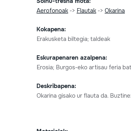
Soinu-tresna mota:
Aerofonoak
->
Flautak
->
Okarina
Kokapena:
Erakusketa biltegia; taldeak
Eskurapenaren azalpena:
Erosia; Burgos-eko artisau feria ba
Deskribapena:
Okarina gisako ur flauta da. Buztinez