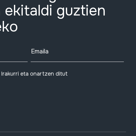
 ekitaldi guztien
eko
Emaila
Irakurri eta onartzen ditut