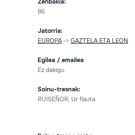
Zenbakia:
86
Jatorria:
EUROPA
->
GAZTELA ETA LEON
Egilea / emailea
Ez dakigu.
Soinu-tresnak:
RUISEÑOR; Ur flauta