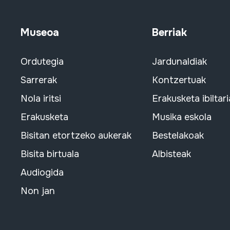
Museoa
Berriak
Ordutegia
Jardunaldiak
Sarrerak
Kontzertuak
Nola iritsi
Erakusketa ibiltari
Erakusketa
Musika eskola
Bisitan etortzeko aukerak
Bestelakoak
Bisita birtuala
Albisteak
Audiogida
Non jan