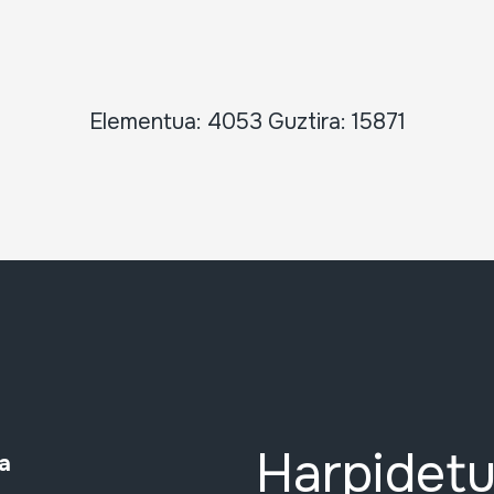
Elementua: 4053 Guztira: 15871
Harpidetu
a