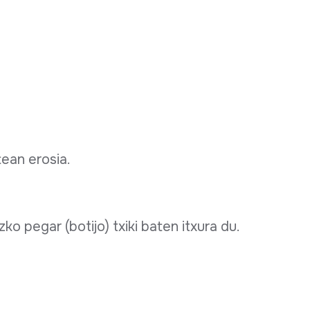
tean erosia.
ko pegar (botijo) txiki baten itxura du.