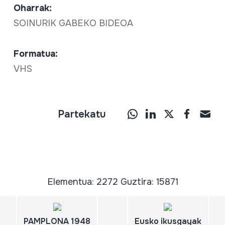
Oharrak:
SOINURIK GABEKO BIDEOA
Formatua:
VHS
Partekatu
Elementua: 2272 Guztira: 15871
PAMPLONA 1948
Eusko ikusgayak