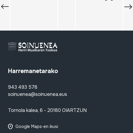
Harremanetarako
943 493 578
soinuenea@soinuenea.eus
Tornola kalea, 6 - 20180 OIARTZUN
Google Maps-en ikusi