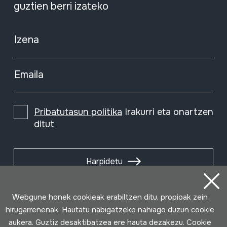
guztien berri izateko
Izena
Emaila
Pribatutasun politika
Irakurri eta onartzen
ditut
Harpidetu
Webgune honek cookieak erabiltzen ditu, propioak zein
hirugarrenenak. Hautatu nabigatzeko nahiago duzun cookie
aukera. Guztiz desaktibatzea ere hauta dezakezu. Cookie