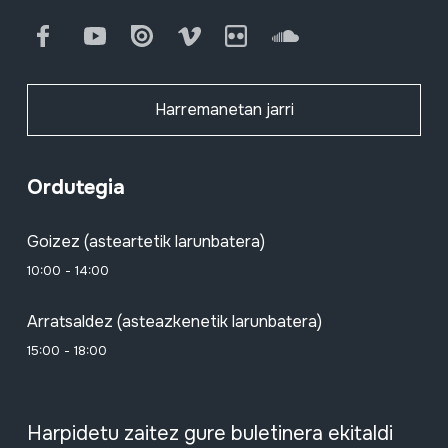
Facebook
Youtube
Issuu
Vimeo
Flickr
SoundCloud
Harremanetan jarri
Ordutegia
Goizez (asteartetik larunbatera)
10:00 - 14:00
Arratsaldez (asteazkenetik larunbatera)
15:00 - 18:00
Harpidetu zaitez gure buletinera ekitaldi