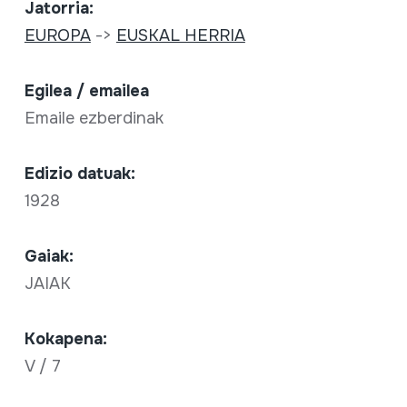
Jatorria:
EUROPA
->
EUSKAL HERRIA
Egilea / emailea
Emaile ezberdinak
Edizio datuak:
1928
Gaiak:
JAIAK
Kokapena:
V / 7