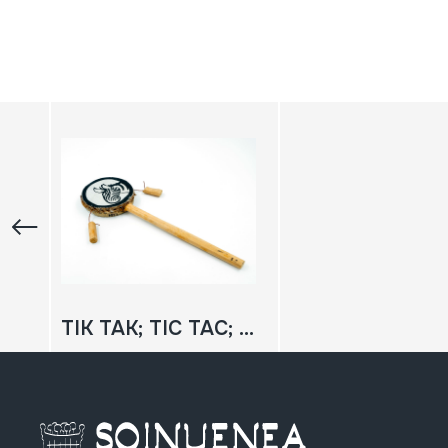
TIK TAK; TIC TAC; Jirabirako danborra