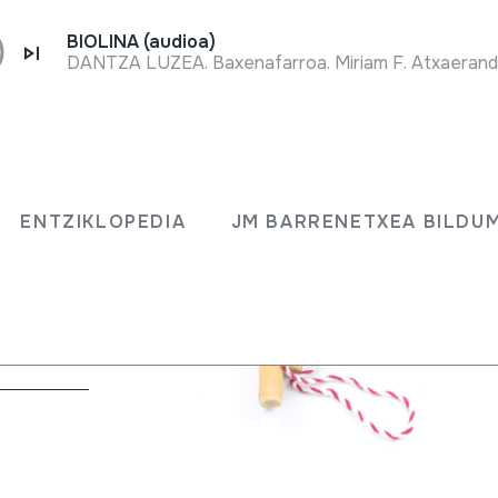
BIOLINA (audioa)
DANTZA LUZEA. Baxenafarroa. Miriam F. Atxaerandio
ENTZIKLOPEDIA
JM BARRENETXEA BILDU