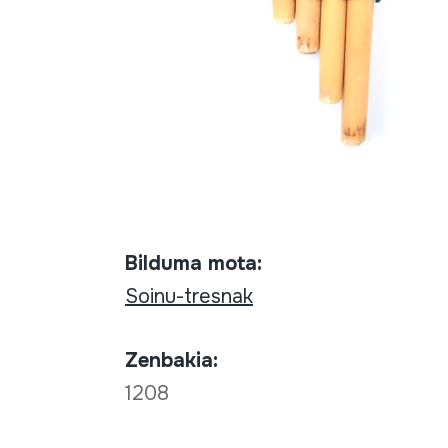
Bilduma mota:
Soinu-tresnak
Zenbakia:
1208