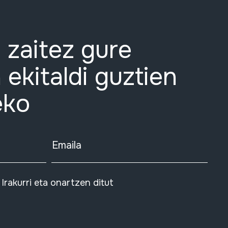
 zaitez gure
 ekitaldi guztien
eko
Emaila
Irakurri eta onartzen ditut