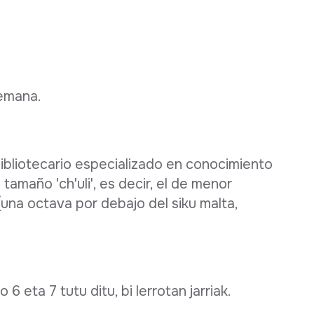
 emana.
bibliotecario especializado en conocimiento
' tamaño 'ch'uli', es decir, el de menor
(una octava por debajo del siku malta,
 eta 7 tutu ditu, bi lerrotan jarriak.