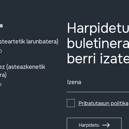
Harpidetu
a
buletinera
steartetik larunbatera)
0
berri izat
ez (asteazkenetik
ra)
Izena
0
Pribatutasun politika
Harpidetu