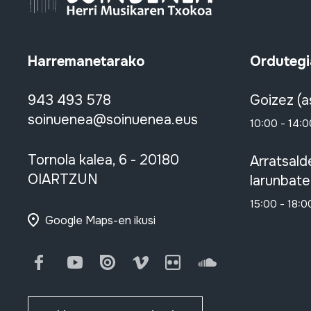
Harremanetarako
Ordutegi
943 493 578
Goizez (a
soinuenea@soinuenea.eus
10:00 - 14:0
Tornola kalea, 6 - 20180
Arratsald
OIARTZUN
larunbate
15:00 - 18:0
Google Maps-en ikusi
Facebook
Youtube
Issuu
Vimeo
Flickr
SoundCloud