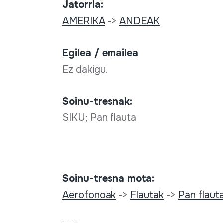
Jatorria:
AMERIKA
->
ANDEAK
Egilea / emailea
Ez dakigu.
Soinu-tresnak:
SIKU; Pan flauta
Soinu-tresna mota:
Aerofonoak
->
Flautak
->
Pan flaut