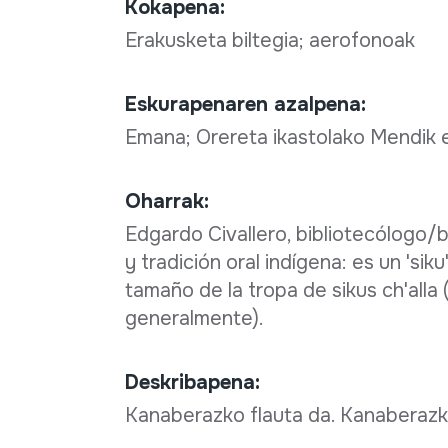
Kokapena:
Erakusketa biltegia; aerofonoak
Eskurapenaren azalpena:
Emana; Orereta ikastolako Mendik
Oharrak:
Edgardo Civallero, bibliotecólogo/
y tradición oral indígena: es un 'siku
tamaño de la tropa de sikus ch'alla 
generalmente).
Deskribapena:
Kanaberazko flauta da. Kanaberazko 6