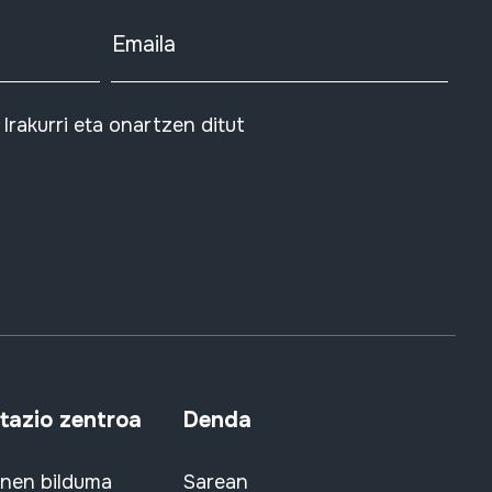
Emaila
Irakurri eta onartzen ditut
azio zentroa
Denda
snen bilduma
Sarean