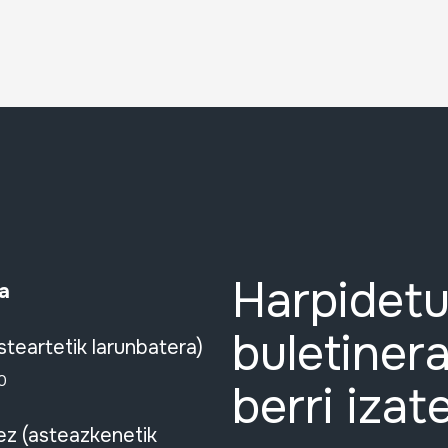
Harpidetu
a
buletinera
steartetik larunbatera)
0
berri izat
ez (asteazkenetik