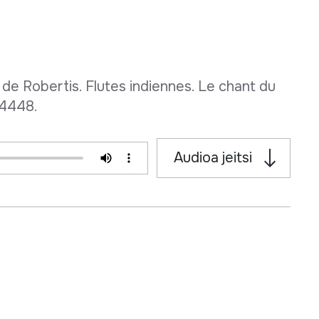
de Robertis. Flutes indiennes. Le chant du
74448.
Audioa jeitsi