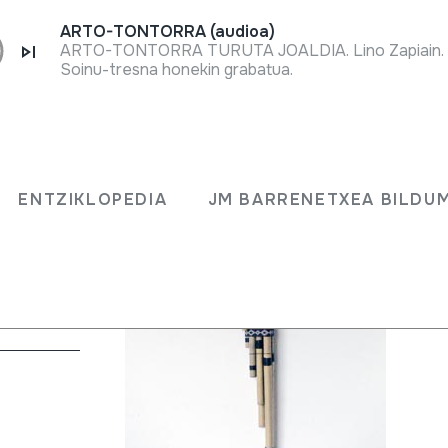
ARTO-TONTORRA (audioa)
ARTO-TONTORRA TURUTA JOALDIA. Lino Zapiain. O
Soinu-tresna honekin grabatua.
ENTZIKLOPEDIA
JM BARRENETXEA BILDU