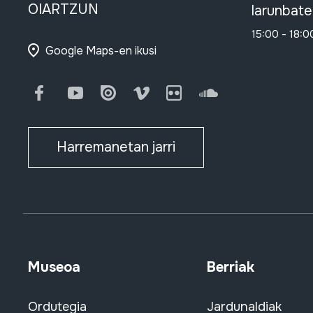
OIARTZUN
larunbate
15:00 - 18:0
Google Maps-en ikusi
Facebook
Youtube
Issuu
Vimeo
Flickr
SoundCloud
Harremanetan jarri
Museoa
Berriak
Ordutegia
Jardunaldiak