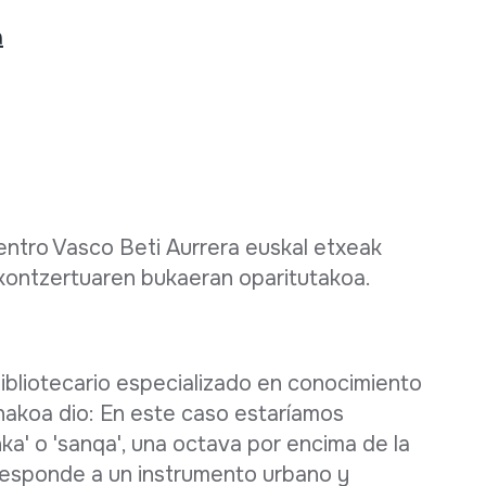
a
entro Vasco Beti Aurrera euskal etxeak
kontzertuaren bukaeran oparitutakoa.
bibliotecario especializado en conocimiento
onakoa dio: En este caso estaríamos
ka' o 'sanqa', una octava por encima de la
 responde a un instrumento urbano y