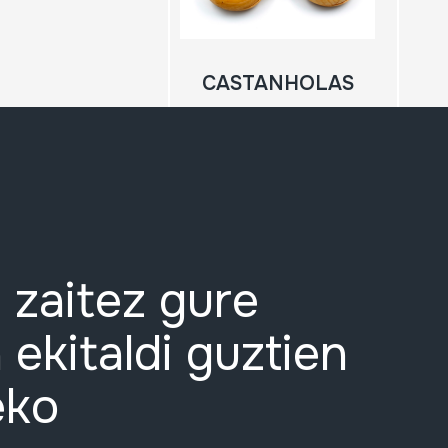
CASTANHOLAS
 zaitez gure
 ekitaldi guztien
eko