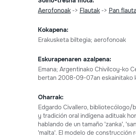
Soinu-tresna mota:
Aerofonoak
->
Flautak
->
Pan flaut
Kokapena:
Erakusketa biltegia; aerofonoak
Eskurapenaren azalpena:
Emana; Argentinako Chivilcoy-ko C
bertan 2008-09-07an eskainitako 
Oharrak:
Edgardo Civallero, bibliotecólogo/
y tradición oral indígena adituak h
hablando de un tamaño 'zanka', 'san
'malta'. El modelo de construcción