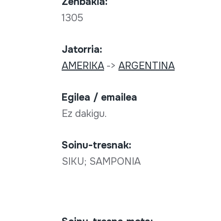
Zenbakia:
1305
Jatorria:
AMERIKA
->
ARGENTINA
Egilea / emailea
Ez dakigu.
Soinu-tresnak:
SIKU; SAMPONIA