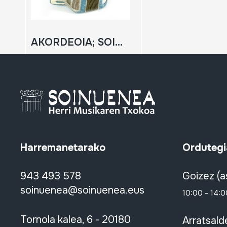
AKORDEOIA; SOINUA
Harremanetarako
Ordutegi
943 493 578
Goizez (a
soinuenea@soinuenea.eus
10:00 - 14:0
Tornola kalea, 6 - 20180
Arratsald