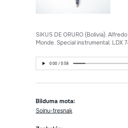
SIKUS DE ORURO (Bolivia). Alfredo 
Monde. Special instrumental. LDX 
Bilduma mota:
Soinu-tresnak