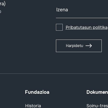
ra)
Izena
0
Pribatutasun politika
Harpidetu
Fundazioa
Dokument
Historia
Soinu-tre