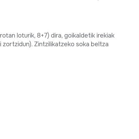
otan loturik, 8+7) dira, goikaldetik irekiak
bi zortzidun). Zintzilikatzeko soka beltza