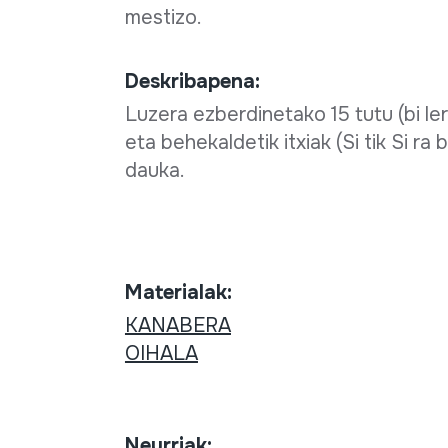
mestizo.
Deskribapena:
Luzera ezberdinetako 15 tutu (bi lerr
eta behekaldetik itxiak (Si tik Si ra 
dauka.
Materialak:
KANABERA
OIHALA
Neurriak: