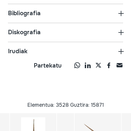
Bibliografia
Diskografia
Irudiak
Partekatu
Elementua: 3528 Guztira: 15871