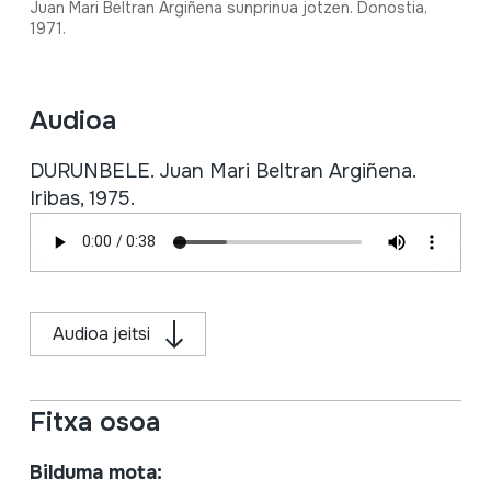
Juan Mari Beltran Argiñena sunprinua jotzen. Donostia,
1971.
Audioa
DURUNBELE. Juan Mari Beltran Argiñena.
Iribas, 1975.
Audioa jeitsi
Fitxa osoa
Bilduma mota: