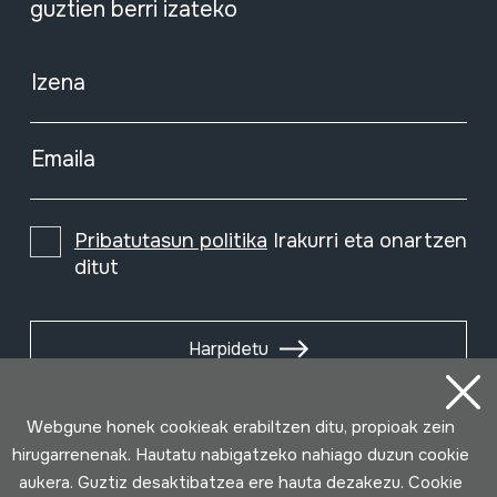
guztien berri izateko
Izena
Emaila
Pribatutasun politika
Irakurri eta onartzen
ditut
Harpidetu
Webgune honek cookieak erabiltzen ditu, propioak zein
hirugarrenenak. Hautatu nabigatzeko nahiago duzun cookie
aukera. Guztiz desaktibatzea ere hauta dezakezu. Cookie