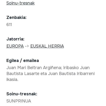
Soinu-tresnak
Zenbakia:
611
Jatorria:
EUROPA
->
EUSKAL HERRIA
Egilea / emailea
Juan Mari Beltran Argiñena; Iribasko Juan
Bautista Lasarte eta Juan Bautista Iribarreni
ikasia.
Soinu-tresnak:
SUNPRINUA