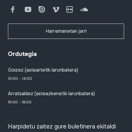
Facebook
Youtube
Issuu
Vimeo
Flickr
SoundCloud
Harremanetan jarri
Ordutegia
Goizez (asteartetik larunbatera)
10:00 - 14:00
Arratsaldez (asteazkenetik larunbatera)
15:00 - 18:00
Harpidetu zaitez gure buletinera ekitaldi