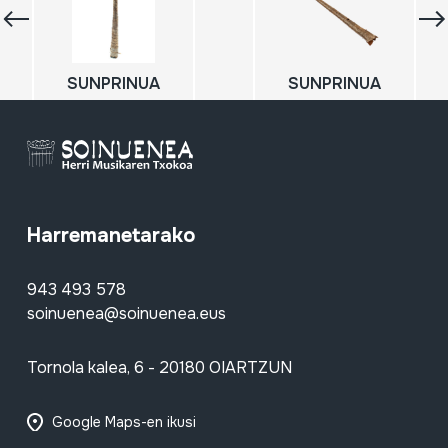
SUNPRINUA
SUNPRINUA
Harremanetarako
943 493 578
soinuenea@soinuenea.eus
Tornola kalea, 6 - 20180 OIARTZUN
Google Maps-en ikusi