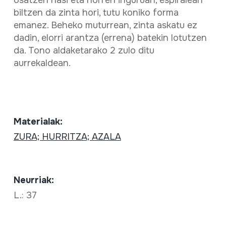
biltzen da zinta hori, tutu koniko forma
emanez. Beheko muturrean, zinta askatu ez
dadin, elorri arantza (errena) batekin lotutzen
da. Tono aldaketarako 2 zulo ditu
aurrekaldean.
Materialak:
ZURA; HURRITZA; AZALA
Neurriak:
L.: 37