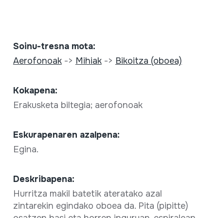
Soinu-tresna mota:
Aerofonoak
->
Mihiak
->
Bikoitza (oboea)
Kokapena:
Erakusketa biltegia; aerofonoak
Eskurapenaren azalpena:
Egina.
Deskribapena:
Hurritza makil batetik ateratako azal
zintarekin egindako oboea da. Pita (pipitte)
osatzen hasi eta horren inguruan, espiralean