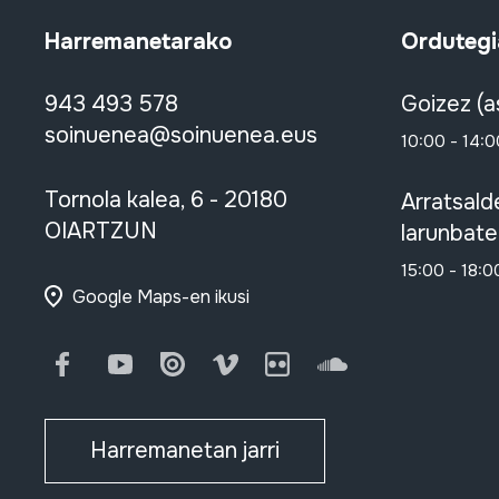
Harremanetarako
Ordutegi
943 493 578
Goizez (a
soinuenea@soinuenea.eus
10:00 - 14:0
Tornola kalea, 6 - 20180
Arratsald
OIARTZUN
larunbate
15:00 - 18:0
Google Maps-en ikusi
Facebook
Youtube
Issuu
Vimeo
Flickr
SoundCloud
Harremanetan jarri