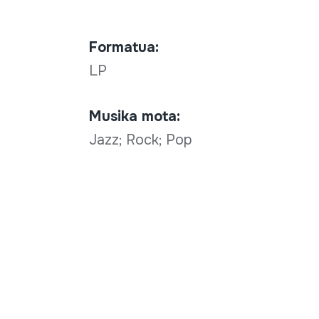
Formatua:
LP
Musika mota:
Jazz; Rock; Pop