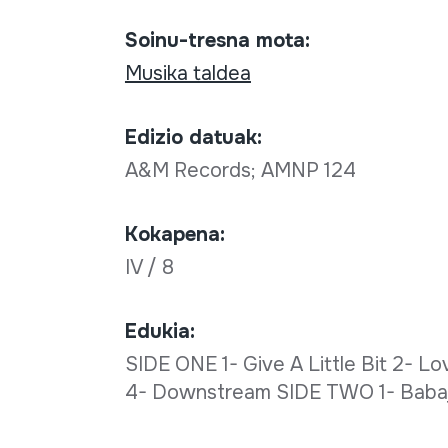
Soinu-tresna mota:
Musika taldea
Edizio datuak:
A&M Records; AMNP 124
Kokapena:
IV / 8
Edukia:
SIDE ONE 1- Give A Little Bit 2- 
4- Downstream SIDE TWO 1- Babaji