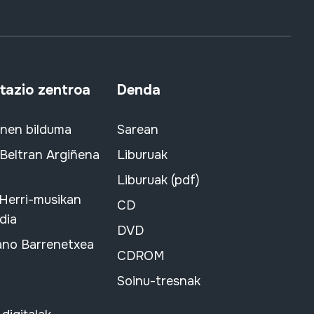
azio zentroa
Denda
snen bilduma
Sarean
 Beltran Argiñena
Liburuak
Liburuak (pdf)
 Herri-musikan
CD
dia
DVD
ano Barrenetxea
CDROM
Soinu-tresnak