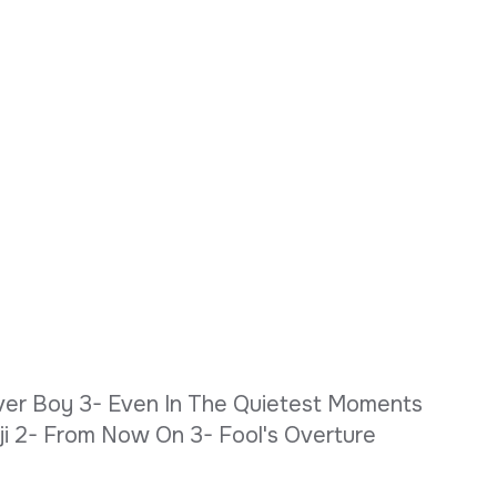
Lover Boy 3- Even In The Quietest Moments
 2- From Now On 3- Fool's Overture