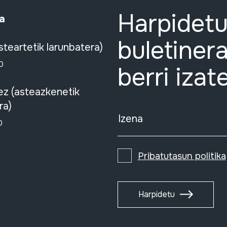
Harpidetu
a
buletinera
steartetik larunbatera)
0
berri izat
ez (asteazkenetik
ra)
Izena
0
Pribatutasun politika
Harpidetu