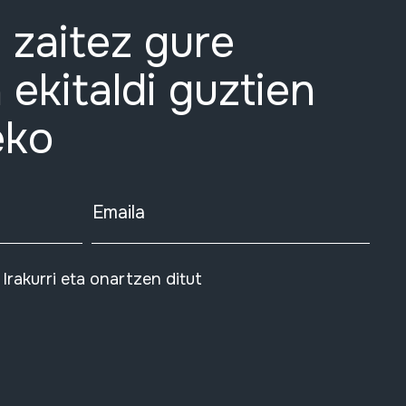
 zaitez gure
 ekitaldi guztien
eko
Emaila
Irakurri eta onartzen ditut