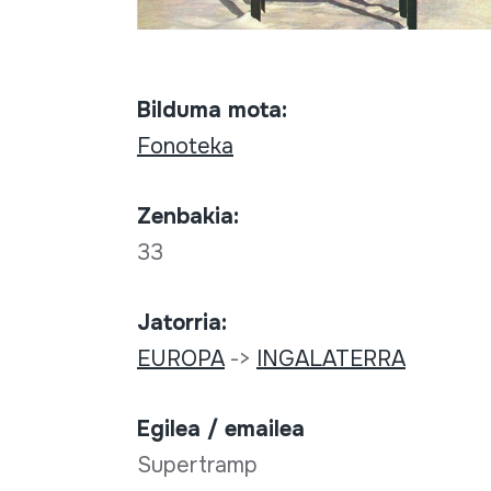
Bilduma mota:
Fonoteka
Zenbakia:
33
Jatorria:
EUROPA
->
INGALATERRA
Egilea / emailea
Supertramp