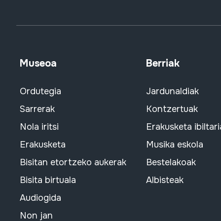
Museoa
Berriak
Ordutegia
Jardunaldiak
Sarrerak
Kontzertuak
Nola iritsi
Erakusketa ibiltari
Erakusketa
Musika eskola
Bisitan etortzeko aukerak
Bestelakoak
Bisita birtuala
Albisteak
Audiogida
Non jan