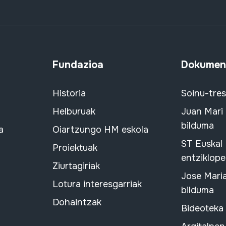
Fundazioa
Dokument
Historia
Soinu-tre
Helburuak
Juan Mari
bilduma
a
Oiartzungo HM eskola
ST Euskal
Proiektuak
entziklope
Ziurtagiriak
Jose Mari
Lotura interesgarriak
bilduma
Dohaintzak
Bideoteka