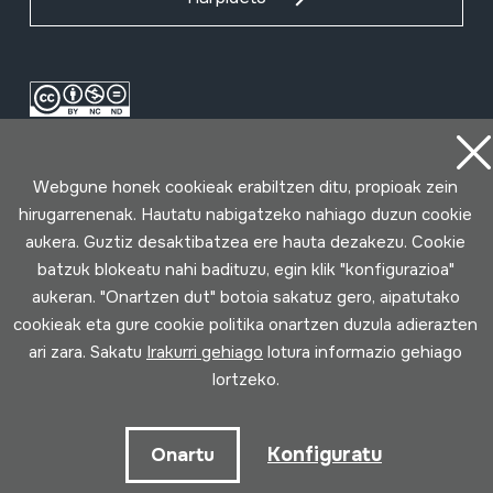
Webgune honek cookieak erabiltzen ditu, propioak zein
hirugarrenenak. Hautatu nabigatzeko nahiago duzun cookie
aukera. Guztiz desaktibatzea ere hauta dezakezu. Cookie
batzuk blokeatu nahi badituzu, egin klik "konfigurazioa"
Erabilpen baldintzak
Pribatutasun politika
Cookie politika
aukeran. "Onartzen dut" botoia sakatuz gero, aipatutako
cookieak eta gure cookie politika onartzen duzula adierazten
Loturak garatua
ari zara. Sakatu
Irakurri gehiago
lotura informazio gehiago
lortzeko.
Konfiguratu
Onartu