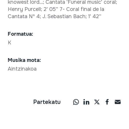
knowest lord...; Cantata 'Funeral music' coral;
Henry Purcell; 2' 05'' 7- Coral final de la
Cantata Nº 4; J. Sebastian Bach; 1' 42''
Formatua:
K
Musika mota:
Aintzinakoa
Partekatu