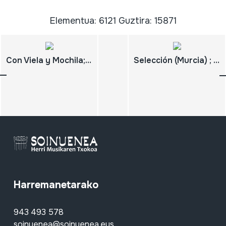
Elementua: 6121 Guztira: 15871
Con Viela y Mochila; Canciones Judeo-españolas; Yiddish; Bulgaria; Canada; Croacia; Turquia; Marruecos; Francia
Selección (Murcia) ; Orquesta de pulso y pua
Harremanetarako
943 493 578
soinuenea@soinuenea.eus