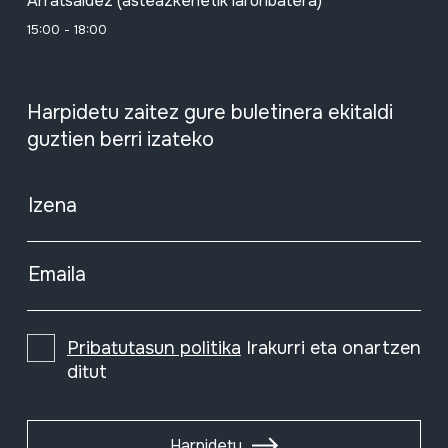
Arratsaldez (asteazkenetik larunbatera)
15:00 - 18:00
Harpidetu zaitez gure buletinera ekitaldi
guztien berri izateko
Izena
Emaila
Pribatutasun politika
Irakurri eta onartzen
ditut
Harpidetu