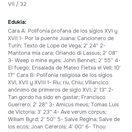
VII / 32
Edukia:
Cara A: Polifonía profana de los siglos XVI y
XVII 1- Por la puente Juana; Cancionero de
Turín; Texto de Lope de Vega; 2' 24'' 2-
Mantona mía cara; Orlando di Lassus; 2' 08''
3- Weep o mine eyes; John Bennet; 2' 55'' 4-
El fuego; Ensalada de Mateo Fletxa el Vell; 10'
17'' Cara B: Polifonia religiosa de los siglos
XVI, XVII y XVIII 1- Riu, riu, Chiu; Villancico
anónimo de primeros de siglo XVI; 2' 13'' 2-
Tan gordo ha sido en gastar; Francisco
Guerrero; 2' 28'' 3- Amicus meus; Tomas Luis
de Victoria; 3' 23'' 4- Ave verum corpus;
Wiliam Byrd; 2' 50'' 5- Salve Regina; Salve de
los ecos; Joan Cererols; 4' 00'' 6- Thou