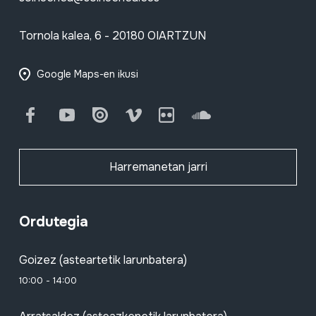
Tornola kalea, 6 - 20180 OIARTZUN
Google Maps-en ikusi
Facebook
Youtube
Issuu
Vimeo
Flickr
SoundCloud
Harremanetan jarri
Ordutegia
Goizez (asteartetik larunbatera)
10:00 - 14:00