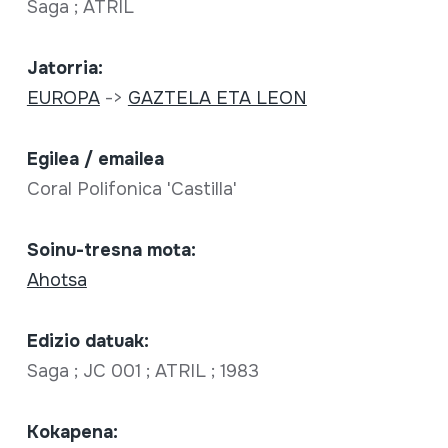
Saga ; ATRIL
Jatorria:
EUROPA
->
GAZTELA ETA LEON
Egilea / emailea
Coral Polifonica 'Castilla'
Soinu-tresna mota:
Ahotsa
Edizio datuak:
Saga ; JC 001 ; ATRIL ; 1983
Kokapena: